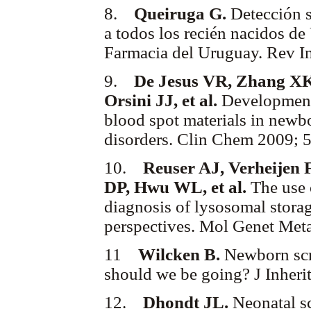
8.
Queiruga G.
Detección s
a todos los recién nacidos d
Farmacia del Uruguay. Rev In
9.
De Jesus VR, Zhang XK
Orsini JJ, et al.
Development 
blood spot materials in newb
disorders. Clin Chem 2009; 
10.
Reuser AJ, Verheijen 
DP, Hwu WL, et al.
The use 
diagnosis of lysosomal storag
perspectives. Mol Genet Met
11
Wilcken B.
Newborn scr
should we be going? J Inher
12.
Dhondt JL.
Neonatal sc