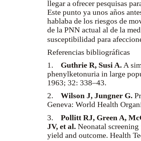
llegar a ofrecer pesquisas pa
Este punto ya unos años ante
hablaba de los riesgos de mo
de la PNN actual al de la med
susceptibilidad para afeccion
Referencias bibliográficas
1.
Guthrie R, Susi A.
A sim
phenylketonuria in large popu
1963; 32: 338–43.
2.
Wilson J, Jungner G.
Pr
Geneva: World Health Organ
3.
Pollitt RJ, Green A, M
JV, et al.
Neonatal screening f
yield and outcome. Health Te