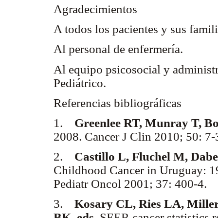
Agradecimientos
A todos los pacientes y sus famil
Al personal de enfermería.
Al equipo psicosocial y administ
Pediátrico.
Referencias bibliográficas
1.
Greenlee RT, Munray T, B
2008. Cancer J Clin 2010; 50: 7
2.
Castillo L, Fluchel M, Dabe
Childhood Cancer in Uruguay: 1
Pediatr Oncol 2001; 37: 400-4.
3.
Kosary CL, Ries LA, Mille
BK, eds.
SEER cancer statistics r