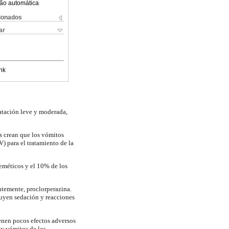
ão automática
cionados
ar
nk
ratación leve y moderada,
s crean que los vómitos
) para el tratamiento de la
ieméticos y el 10% de los
temente, proclorperazina.
luyen sedación y reacciones
enen pocos efectos adversos
 y vómitos de los