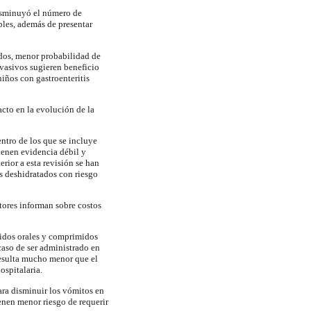
disminuyó el número de
bles, además de presentar
ados, menor probabilidad de
nvasivos sugieren beneficio
iños con gastroenteritis
cto en la evolución de la
entro de los que se incluye
ienen evidencia débil y
rior a esta revisión se han
s deshidratados con riesgo
utores informan sobre costos
midos orales y comprimidos
caso de ser administrado en
resulta mucho menor que el
ospitalaria.
ara disminuir los vómitos en
enen menor riesgo de requerir