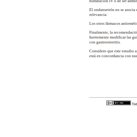
hidratación IV o de ser admit
El ondansetrón no se asocia 
relevancia.
Los otros fármacos antieméti
Finalmente, la recomendación 
fuertemente modificar las guí
con gastroenteritis.
Considero que este estudio ap
está en concordancia con nume
Tod