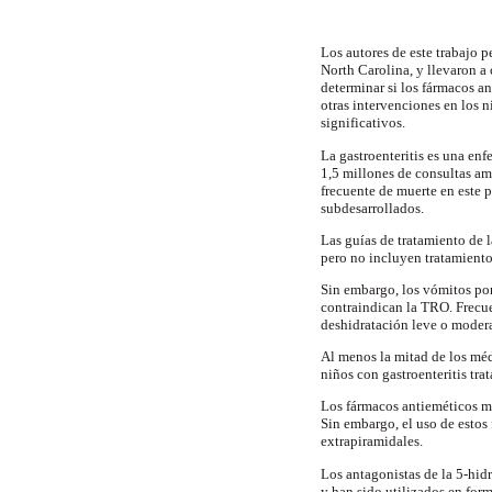
Los autores de este trabajo 
North Carolina, y llevaron a
determinar si los fármacos a
otras intervenciones en los n
significativos.
La gastroenteritis es una e
1,5 millones de consultas a
frecuente de muerte en este 
subdesarrollados.
Las guías de tratamiento de l
pero no incluyen tratamiento
Sin embargo, los vómitos por
contraindican la TRO. Frecue
deshidratación leve o moder
Al menos la mitad de los méd
niños con gastroenteritis tr
Los fármacos antieméticos m
Sin embargo, el uso de estos
extrapiramidales.
Los antagonistas de la 5-hid
y han sido utilizados en for