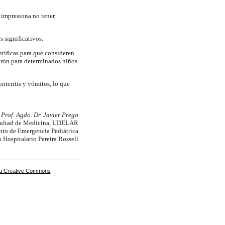
 impresiona no tener
 significativos.
ntíficas para que consideren
etrón para determinados niños
enteritis y vómitos, lo que
Prof. Agdo. Dr. Javier Prego
ultad de Medicina, UDELAR
to de Emergencia Pediátrica
 Hospitalario Pereira Rossell
a Creative Commons