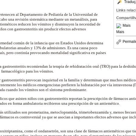
Traduç
Links rela
pertenecen al Departamento de Pediatría de la Universidad de
Compartilh
 cabo una revisión sistemática mediante un metanálisis, para
ntieméticos reducen los vómitos y disminuyen la necesidad de
Mais
iños con gastroenteritis sin producir efectos adversos
Mais
Permali
nfermedad común de la infancia que en Estados Unidos determina
mbulatorias anuales y 13% de admisiones. Es una causa poco
país, pero continúa provocando mortalidad significativa en países
a gastroenteritis recomiendan la terapia de rehidratación oral (TRO) para la deshid
 farmacológico para los vómitos.
 gastroenteritis provocan inquietud en la familia y determinan que muchos médico
ntemente los médicos emergencistas prefieren la hidratación por vía intravenosa (IV
ada cuando los vómitos son el síntoma predominante.
icos que asisten niños con gastroenteritis reportan la prescripción de fármacos ant
atados en forma ambulatoria recibieron una prescripción de un antiemético.
ás utilizados son prometazina, metoclopramida, trimetobenzamida y, menos frecuen
 fármacos es controversial ya que se asocian a importantes efectos adversos que inc
roxitriptamina, como el ondansetrón, son una clase de fármacos antieméticos que ti
ma segura en niños, incluso en menores de un año, para el tratamiento de las náuseas