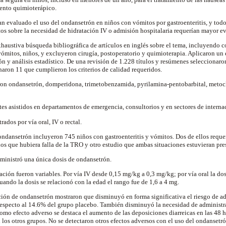
iento quimioterápico.
n evaluado el uso del ondansetrón en niños con vómitos por gastroenteritis, y to
tos sobre la necesidad de hidratación IV o admisión hospitalaria requerían mayor e
xhaustiva búsqueda bibliográfica de artículos en inglés sobre el tema, incluyendo 
 vómitos, niños, y excluyeron cirugía, postoperatorio y quimioterapia. Aplicaron un
ón y análisis estadístico. De una revisión de 1.228 títulos y resúmenes seleccionaro
naron 11 que cumplieron los criterios de calidad requeridos.
ron ondansetrón, domperidona, trimetobenzamida, pyrilamina-pentobarbital, meto
tes asistidos en departamentos de emergencia, consultorios y en sectores de interna
ados por vía oral, IV o rectal.
 ondansetrón incluyeron 745 niños con gastroenteritis y vómitos. Dos de ellos reque
los que hubiera falla de la TRO y otro estudio que ambas situaciones estuvieran pre
dministró una única dosis de ondansetrón.
ación fueron variables. Por vía IV desde 0,15 mg/kg a 0,3 mg/kg; por vía oral la dos
ando la dosis se relacionó con la edad el rango fue de 1,6 a 4 mg.
ación de ondansetrón mostraron que disminuyó en forma significativa el riesgo de ad
respecto al 14.6% del grupo placebo. También disminuyó la necesidad de administrar
omo efecto adverso se destaca el aumento de las deposiciones diarreicas en las 48 h
 los otros grupos. No se detectaron otros efectos adversos con el uso del ondansetró