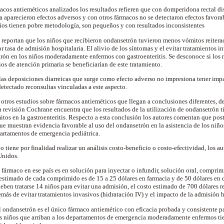
rmacos antieméticos analizados los resultados refieren que con domperidona rectal 
aparecieron efectos adversos y con otros fármacos no se detectaron efectos favora
dios tienen pobre metodología, son pequeños y con resultados inconsistentes
s reportan que los niños que recibieron ondansetrón tuvieron menos vómitos reiter
r tasa de admisión hospitalaria. El alivio de los síntomas y el evitar tratamientos i
rón en los niños moderadamente enfermos con gastroenteritis. Se desconoce si los n
os de atención primaria se beneficiarían de este tratamiento.
as deposiciones diarreicas que surge como efecto adverso no impresiona tener impa
tectado reconsultas vinculadas a este aspecto.
 otros estudios sobre fármacos antieméticos que llegan a conclusiones diferentes, d
a revisión Cochrane encuentra que los resultados de la utilización de ondansetrón t
itos en la gastroenteritis. Respecto a esta conclusión los autores comentan que poste
e muestran evidencia favorable al uso del ondansetrón en la asistencia de los niño
partamentos de emergencia pediátrica.
 tiene por finalidad realizar un análisis costo-beneficio o costo-efectividad, los a
Unidos.
 fármaco en ese país es en solución para inyectar o infundir, solución oral, compri
o estimado de cada comprimido es de 15 a 25 dólares en farmacia y de 50 dólares en 
deben tratarse 14 niños para evitar una admisión, el costo estimado de 700 dólares 
más de evitar tratamientos invasivos (hidratación IV) y el impacto de la admisión h
 ondansetrón es el único fármaco antiemético con eficacia probada y consistente p
los niños que arriban a los departamentos de emergencia moderadamente enfermos ti