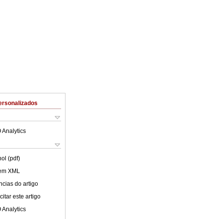
ersonalizados
 Analytics
ol (pdf)
 em XML
cias do artigo
itar este artigo
 Analytics