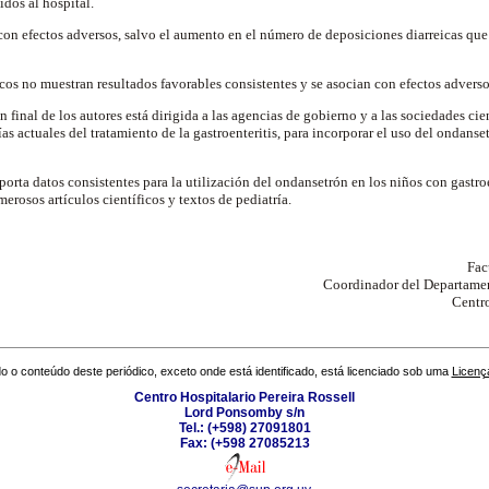
idos al hospital.
con efectos adversos, salvo el aumento en el número de deposiciones diarreicas que
cos no muestran resultados favorables consistentes y se asocian con efectos adversos
final de los autores está dirigida a las agencias de gobierno y a las sociedades cie
as actuales del tratamiento de la gastroenteritis, para incorporar el uso del ondans
orta datos consistentes para la utilización del ondansetrón en los niños con gastro
rosos artículos científicos y textos de pediatría.
Fac
Coordinador del Departamen
Centro
o o conteúdo deste periódico, exceto onde está identificado, está licenciado sob uma
Licenç
Centro Hospitalario Pereira Rossell
Lord Ponsomby s/n
Tel.: (+598) 27091801
Fax: (+598 27085213