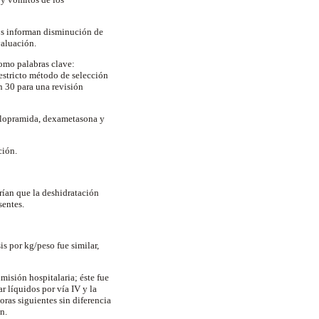
dos informan disminución de
valuación.
como palabras clave:
 estricto método de selección
n 30 para una revisión
clopramida, dexametasona y
ción.
rían que la deshidratación
sentes.
is por kg/peso fue similar,
misión hospitalaria; éste fue
 líquidos por vía IV y la
oras siguientes sin diferencia
n.