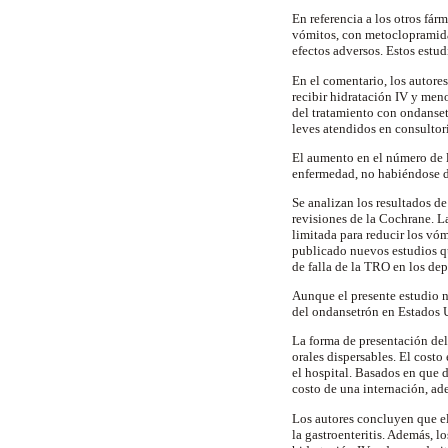
En referencia a los otros fá
vómitos, con metoclopramida 
efectos adversos. Estos estu
En el comentario, los autore
recibir hidratación IV y meno
del tratamiento con ondanset
leves atendidos en consultori
El aumento en el número de l
enfermedad, no habiéndose de
Se analizan los resultados de
revisiones de la Cochrane. L
limitada para reducir los vóm
publicado nuevos estudios qu
de falla de la TRO en los de
Aunque el presente estudio no
del ondansetrón en Estados 
La forma de presentación del
orales dispersables. El cost
el hospital. Basados en que 
costo de una internación, ade
Los autores concluyen que el
la gastroenteritis. Además, 