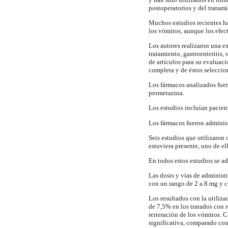
postoperatorios y del tratam
Muchos estudios recientes ha
los vómitos, aunque los efec
Los autores realizaron una e
tratamiento, gastroenteritis,
de artículos para su evaluaci
completa y de éstos seleccio
Los fármacos analizados fue
prometazina.
Los estudios incluían pacien
Los fármacos fueron administr
Seis estudios que utilizaron
estuviera presente, uno de el
En todos estos estudios se a
Las dosis y vías de administr
con un rango de 2 a 8 mg y cu
Los resultados con la utiliz
de 7,5% en los tratados con 
reiteración de los vómitos. C
significativa, comparado con