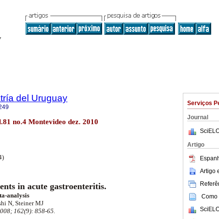
tría del Uruguay
Serviços P
249
Journal
l.81 no.4 Montevideo dez. 2010
SciELO
Artigo
4)
Espanh
Artigo
Referên
ents in acute gastroenteritis.
ta-analysis
Como c
hi N, Steiner MJ
SciELO
008; 162(9): 858-65.