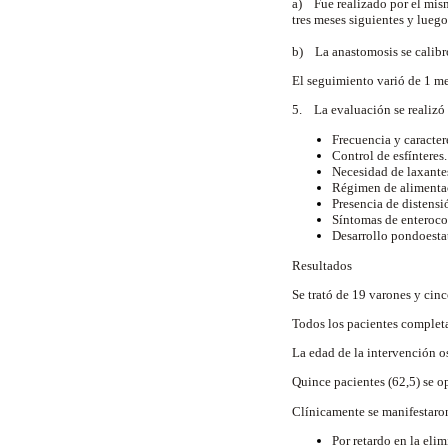
a) Fue realizado por el mism
tres meses siguientes y luego
b) La anastomosis se calibró
El seguimiento varió de 1 me
5. La evaluación se realizó 
Frecuencia y caracter
Control de esfínteres.
Necesidad de laxante
Régimen de alimenta
Presencia de distens
Síntomas de enterocol
Desarrollo pondoestat
Resultados
Se trató de 19 varones y cinc
Todos los pacientes completa
La edad de la intervención o
Quince pacientes (62,5) se o
Clínicamente se manifestaro
Por retardo en la eli