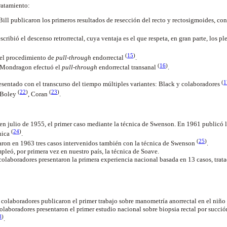
ratamiento:
ll publicaron los primeros resultados de resección del recto y rectosigmoides, con 
ribió el descenso retrorrectal, cuya ventaja es el que respeta, en gran parte, los pl
(
15
)
el procedimiento de
pull-through
endorrectal
.
(
16
)
e-Mondragon efectuó el
pull-through
endorrectal transanal
.
(
1
sentado con el transcurso del tiempo múltiples variantes: Black y colaboradores
(
22
)
(
23
)
 Boley
, Coran
.
 en julio de 1955, el primer caso mediante la técnica de Swenson. En 1961 publicó l
(
24
)
nica
.
(
25
)
taron en 1963 tres casos intervenidos también con la técnica de Swenson
.
leó, por primera vez en nuestro país, la técnica de Soave.
olaboradores presentaron la primera experiencia nacional basada en 13 casos, trat
 colaboradores publicaron el primer trabajo sobre manometría anorrectal en el niño
aboradores presentaron el primer estudio nacional sobre biopsia rectal por succión 
8
)
.