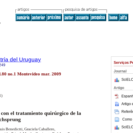
tría del Uruguay
Serviços P
249
Journal
ol.80 no.1 Montevideo mar. 2009
SciELO
Artigo
1)
Espanh
Artigo
Referên
con el tratamiento quirúrgico de la
schsprung
Como c
SciELO
Luis Benedictti, Graciela Caballero,