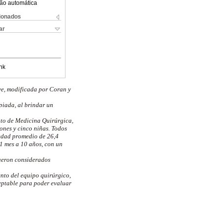
ão automática
cionados
ar
nk
ve, modificada por Coran y
piada, al brindar un
to de Medicina Quirúrgica,
ones y cinco niñas. Todos
 edad promedio de 26,4
 1 mes a 10 años, con un
fueron considerados
nto del equipo quirúrgico,
ceptable para poder evaluar