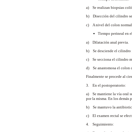
a) Se realizan biopsias colón
b) Disección del cilindro se
c) A nivel del colon normal,
Tiempo perineal en el
a) Dilatación anal previa.
b) Se desciende el cilindro
c) Se secciona el cilindro m
d) Se anastomosa el colon d
Finalmente se procede al cie
3. En el postoperatorio:
a) Se mantiene la vía oral s
por la misma. En los demás 
b) Se mantuvo la antibiotico
c) El examen rectal se efectu
4. Seguimiento: