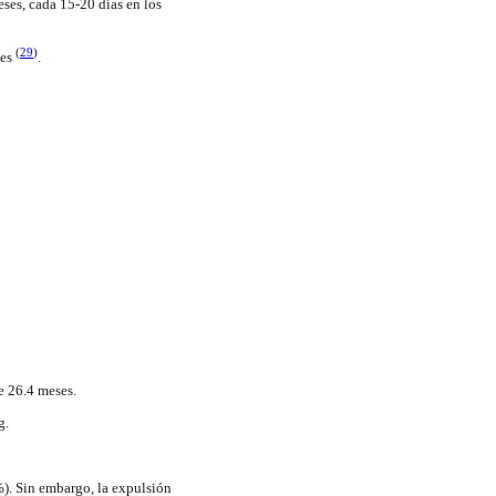
ses, cada 15-20 días en los
(
29
)
les
.
e 26.4 meses.
g.
%). Sin embargo, la expulsión