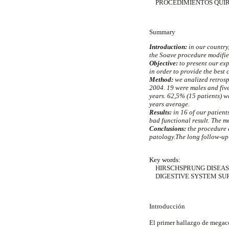
PROCEDIMIENTOS QUIRÚ
Summary
Introduction:
in our country
the Soave procedure modifie
Objective:
to present our ex
in order to provide the best 
Method:
we analized retrosp
2004. 19 were males and fiv
years. 62,5% (15 patients) w
years average.
Results:
in 16 of our patient
bad functional result. The mo
Conclusions:
the procedure 
patology.The long follow-up 
Key words:
HIRSCHSPRUNG DISEASE
DIGESTIVE SYSTEM SU
Introducción
El primer hallazgo de megac