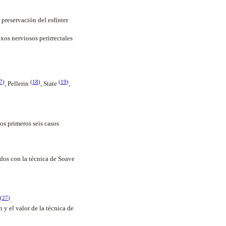
preservación del esfínter
exos nerviosos perirrectales
7
)
(
18
)
(
19
)
, Pellerin
, State
,
os primeros seis casos
ados con la técnica de Soave
(
27
)
.
y el valor de la técnica de