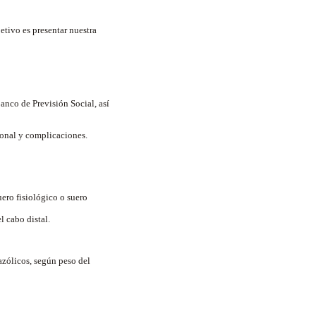
etivo es presentar nuestra
anco de Previsión Social, así
cional y complicaciones.
uero fisiológico o suero
l cabo distal.
azólicos, según peso del