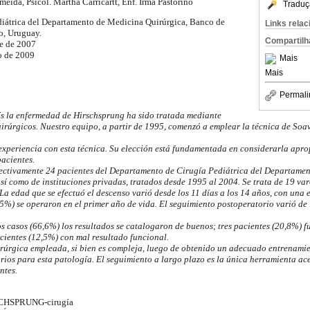
eida, Psicol. Martha Carricartt, Enf. Irma Pastorino
Traduç
iátrica del Departamento de Medicina Quirúrgica, Banco de
Links rela
o, Uruguay.
Compartilh
re de 2007
o de 2009
Mais
Mais
Permali
s la enfermedad de Hirschsprung ha sido tratada mediante
uirúrgicos. Nuestro equipo, a partir de 1995, comenzó a emplear la técnica de Soa
experiencia con esta técnica. Su elección está fundamentada en considerarla apro
pacientes.
ectivamente 24 pacientes del Departamento de Cirugía Pediátrica del Departamen
sí como de instituciones privadas, tratados desde 1995 al 2004. Se trata de 19 var
La edad que se efectuó el descenso varió desde los 11 días a los 14 años, con una
5%) se operaron en el primer año de vida. El seguimiento postoperatorio varió de
s casos (66,6%) los resultados se catalogaron de buenos; tres pacientes (20,8%) 
cientes (12,5%) con mal resultado funcional.
irúrgica empleada, si bien es compleja, luego de obtenido un adecuado entrenamie
orios para esta patología. El seguimiento a largo plazo es la única herramienta a
ntes.
HSPRUNG-cirugía