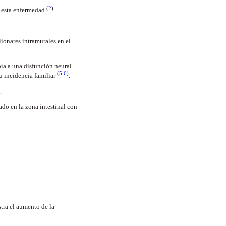
(
2
)
e esta enfermedad
.
ionares intramurales en el
bía a una disfunción neural
(
5
,
6
)
u incidencia familiar
.
.
ado en la zona intestinal con
tra el aumento de la