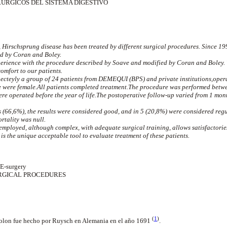
RGICOS DEL SISTEMA DIGESTIVO
, Hirschsprung disease has been treated by different surgical procedures. Since 1
d by Coran and Boley.
perience with the procedure described by Soave and modified by Coran and Boley.
comfort to our patients.
ecteyly a group of 24 patients from DEMEQUI (BPS) and private institutions,ope
e were female.All patients completed treatment.The procedure was performed betwe
ere operated before the year of life.The postoperative follow-up varied from 1 mont
s (66,6%), the results were considered good, and in 5 (20,8%) were considered regu
rtality was null.
employed, although complex, with adequate surgical training, allows satisfactories 
is the unique acceptable tool to evaluate treatment of these patients.
-surgery
RGICAL PROCEDURES
(
1
)
olon fue hecho por Ruysch en Alemania en el año 1691
.