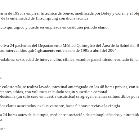
rtir de 1995, a emplear la técnica de Soave, modificada por Boley y Coran y el obj
o de la enfermedad de Hirschsprung con dicha técnica.
cto quirúrgico y puede ser empleada en cualquier período etario.
ectiva 24 pacientes del Departamento Médico Quirúrgico del Área de la Salud del B
as, intervenidos quirúrgicamente entre enero de 1995 a abril del 2004.
variables: sexo, edad de intervención, clínica, estudios paraclínicos, resultado fun
a:
e colostomía, se realiza lavado intestinal anterógrado en las 48 horas previas, con s
lactantes, tibios, con volumen calculado según superficie corporal.
olostomía (un solo caso en nuestra casuística) se agregan enemas salinos tibios por e
dos claros azucarados, exclusivamente, hasta 6 horas previas a la cirugía.
cia 24 horas antes de la cirugía, mediante asociación de aminoglucósidos y nitromid
a.
son: