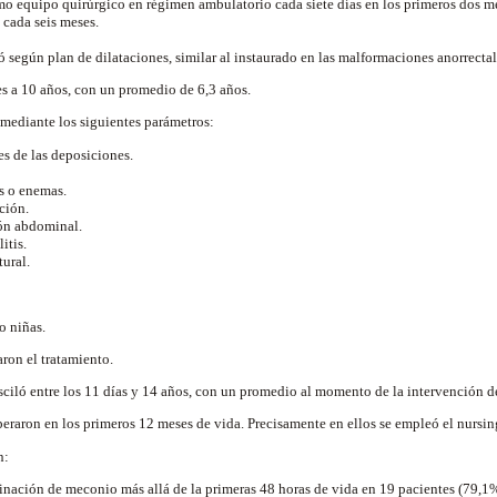
o equipo quirúrgico en régimen ambulatorio cada siete días en los primeros dos me
 cada seis meses.
 según plan de dilataciones, similar al instaurado en las malformaciones anorrecta
s a 10 años, con un promedio de 6,3 años.
mediante los siguientes parámetros:
es de las deposiciones.
s o enemas.
ción.
ión abdominal.
itis.
ural.
o niñas.
ron el tratamiento.
sciló entre los 11 días y 14 años, con un promedio al momento de la intervención d
peraron en los primeros 12 meses de vida. Precisamente en ellos se empleó el nursin
n:
minación de meconio más allá de la primeras 48 horas de vida en 19 pacientes (79,1