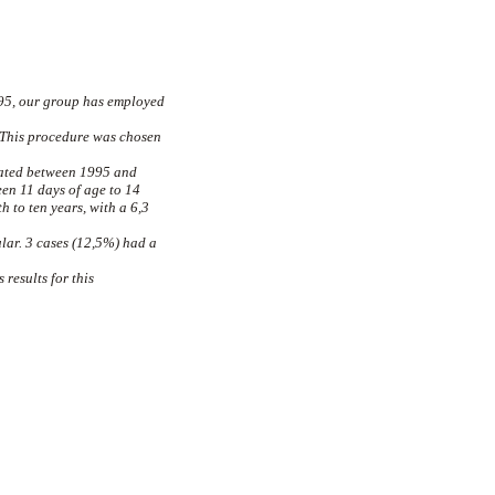
995, our group has employed
 This procedure was chosen
rated between 1995 and
en 11 days of age to 14
h to ten years, with a 6,3
lar. 3 cases (12,5%) had a
results for this