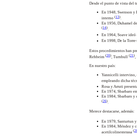
Desde el punto de vista del t
En 1948, Swenson y Bi
(
13
)
interno
.
En 1956, Duhamel desc
(
14
)
.
En 1964, Soave ideó 
En 1998, De la Torr
Estos procedimientos han pre
(
20
)
(
21
)
Rehbeim
, Turnbull
,
En nuestro país:
Yannicelli intervino,
empleando dicha téc
Rosa y Arruti presen
En 1974, Sbarbaro emp
En 1984, Sbarbaro y c
(
26
)
.
Merece destacarse, además:
En 1979, Santurtun y
En 1984, Méndez y col
(
2
acetilcolinesterasa