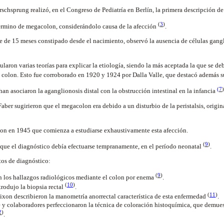
schsprung realizó, en el Congreso de Pediatría en Berlín, la primera descripción d
(
3
)
érmino de megacolon, considerándolo causa de la afección
.
te de 15 meses constipado desde el nacimiento, observó la ausencia de células gangl
ularon varias teorías para explicar la etiología, siendo la más aceptada la que se de
l colon. Esto fue corroborado en 1920 y 1924 por Dalla Valle, que destacó además s
(
7
)
n asociaron la aganglionosis distal con la obstrucción intestinal en la infancia
aber sugirieron que el megacolon era debido a un disturbio de la peristalsis, origin
son en 1945 que comienza a estudiarse exhaustivamente esta afección.
(
9
)
que el diagnóstico debía efectuarse tempranamente, en el período neonatal
.
tos de diagnóstico:
(
9
)
n los hallazgos radiológicos mediante el colon por enema
.
(
10
)
rodujo la biopsia rectal
.
(
11
)
xon describieron la manometría anorrectal característica de esta enfermedad
.
y colaboradores perfeccionaron la técnica de coloración histoquímica, que demues
2
)
.