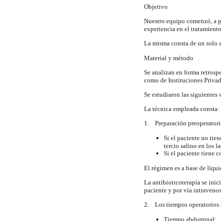
Objetivo
Nuestro equipo comenzó, a pa
experiencia en el tratamient
La misma consta de un solo a
Material y método
Se analizan en forma retrosp
como de Instituciones Privad
Se estudiaron las siguientes 
La técnica empleada consta:
1. Preparación preoperatori
Si el paciente no tien
tercio salino en los 
Si el paciente tiene c
El régimen es a base de líqui
La antibioticoterapia se ini
paciente y por vía intravenos
2. Los tiempos operatorios 
Tiempo abdominal: