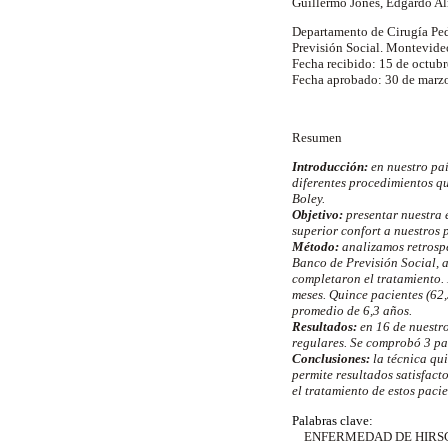
Guillermo Jones, Edgardo Alm
Departamento de Cirugía Ped
Previsión Social. Montevide
Fecha recibido: 15 de octub
Fecha aprobado: 30 de marz
Resumen
Introducción:
en nuestro paí
diferentes procedimientos q
Boley.
Objetivo:
presentar nuestra 
superior confort a nuestros 
Método:
analizamos retrosp
Banco de Previsión Social, a
completaron el tratamiento. 
meses. Quince pacientes (62,
promedio de 6,3 años.
Resultados:
en 16 de nuestro
regulares. Se comprobó 3 pa
Conclusiones:
la técnica qu
permite resultados satisfact
el tratamiento de estos pacie
Palabras clave:
ENFERMEDAD DE HIRSC