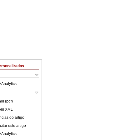
ersonalizados
 Analytics
ol (pdf)
 em XML
cias do artigo
itar este artigo
 Analytics