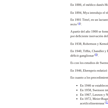
En 1886, el médico danés Hir
En 1894, Mya introdujo el t
En 1901 Tittel, en un lactan
(
4
)
recto
.
A partir del año 1900 se form
por deficiente inervación de
En 1938, Robertson y Kernoha
En 1940, Tiffin, Chandler y F
(
8
)
déficit ganglionar
.
Es con los estudios de Swen
En 1946, Ehrenpeis enfatizó 
En cuanto a los procedimien
En 1946 se establece
En 1958, Swenson int
En 1967, Lawson y Ni
En 1972, Meier-Ruge 
(
1
acetilcolinesterasa