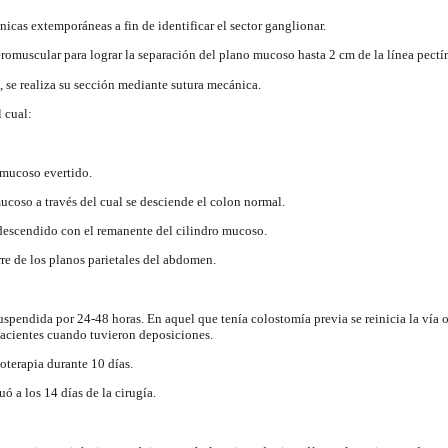
icas extemporáneas a fin de identificar el sector ganglionar.
romuscular para lograr la separación del plano mucoso hasta 2 cm de la línea pectí
 se realiza su sección mediante sutura mecánica.
 cual:
 mucoso evertido.
ucoso a través del cual se desciende el colon normal.
escendido con el remanente del cilindro mucoso.
rre de los planos parietales del abdomen.
uspendida por 24-48 horas. En aquel que tenía colostomía previa se reinicia la vía
pacientes cuando tuvieron deposiciones.
terapia durante 10 días.
ó a los 14 días de la cirugía.