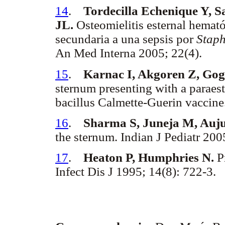
14
.
Tordecilla Echenique Y, 
JL.
Osteomielitis esternal hema
secundaria a una sepsis por
Staph
An Med Interna 2005; 22(4).
15
.
Karnac I, Akgoren Z, Gog
sternum presenting with a paraeste
bacillus Calmette-Guerin vaccine
16
.
Sharma S, Juneja M, Auju
the sternum. Indian J Pediatr 200
17
.
Heaton P, Humphries N.
Pr
Infect Dis J 1995; 14(8): 722-3.