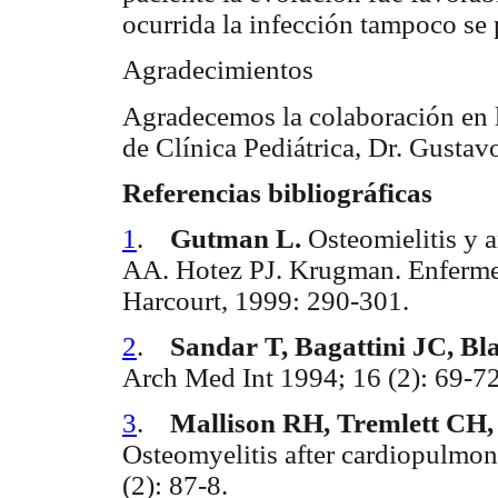
ocurrida la infección tampoco se 
Agradecimientos
Agradecemos la colaboración en la
de Clínica Pediátrica, Dr. Gustav
Referencias bibliográficas
1
.
Gutman L.
Osteomielitis y a
AA. Hotez PJ. Krugman. Enfermed
Harcourt, 1999: 290-301.
2
.
Sandar T, Bagattini JC, Bla
Arch Med Int 1994; 16 (2): 69-72
3
.
Mallison RH, Tremlett CH,
Osteomyelitis after cardiopulmon
(2): 87-8.