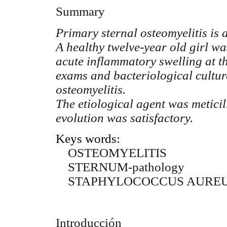
Summary
Primary sternal osteomyelitis is a
A healthy twelve-year old girl wa
acute inflammatory swelling at t
exams and bacteriological cultu
osteomyelitis.
The etiological agent was metici
evolution was satisfactory.
Keys words:
OSTEOMYELITIS
STERNUM-pathology
STAPHYLOCOCCUS AURE
Introducción