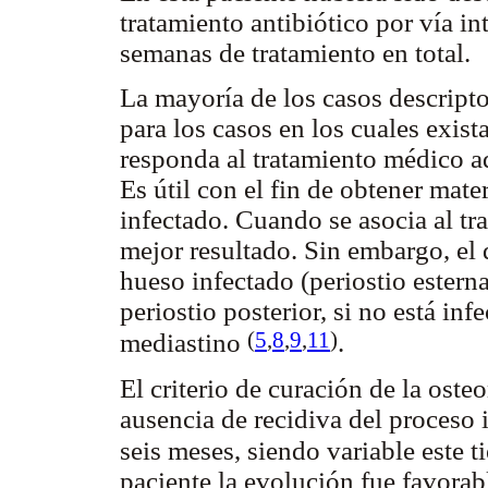
tratamiento antibiótico por vía in
semanas de tratamiento en total.
La mayoría de los casos descriptos
para los casos en los cuales exis
responda al tratamiento médico a
Es útil con el fin de obtener mate
infectado. Cuando se asocia al t
mejor resultado. Sin embargo, el 
hueso infectado (periostio esterna
periostio posterior, si no está inf
(
5
,
8
,
9
,
11
)
mediastino
.
El criterio de curación de la osteo
ausencia de recidiva del proceso
seis meses, siendo variable este 
paciente la evolución fue favorabl