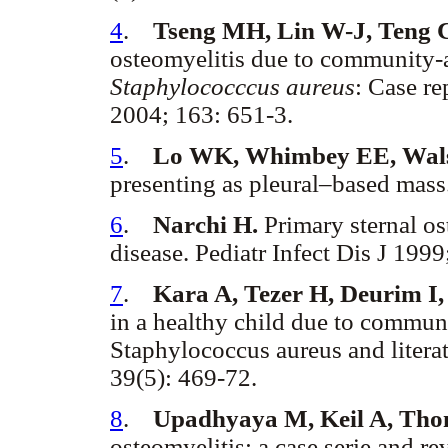
4
.
Tseng MH, Lin W-J, Teng 
osteomyelitis due to community-as
Staphylococccus aureus
: Case re
2004; 163: 651-3.
5
.
Lo WK, Whimbey EE, Wal
presenting as pleural–based mass
6
.
Narchi H.
Primary sternal ost
disease. Pediatr Infect Dis J 1999
7
.
Kara A, Tezer H, Deurim I
in a healthy child due to communi
Staphylococcus aureus and literat
39(5): 469-72.
8
.
Upadhyaya M, Keil A, Thone
osteomyelitis: a case serie and re