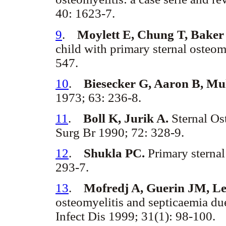
40: 1623-7.
9
.
Moylett E, Chung T, Baker
child with primary sternal osteomy
547.
10
.
Biesecker G, Aaron B, Mul
1973; 63: 236-8.
11
.
Boll K, Jurik A.
Sternal Os
Surg Br 1990; 72: 328-9.
12
.
Shukla PC.
Primary sternal
293-7.
13
.
Mofredj A, Guerin JM, Le
osteomyelitis and septicaemia du
Infect Dis 1999; 31(1): 98-100.