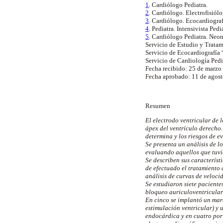
1
. Cardiólogo Pediatra.
2
. Cardiólogo. Electrofisiól
3
. Cardiólogo. Ecocardiograf
4
. Pediatra. Intensivista Pedi
5
. Cardiólogo Pediatra. Neon
Servicio de Estudio y Tratam
Servicio de Ecocardiografía “
Servicio de Cardiología Pediá
Fecha recibido: 25 de marzo
Fecha aprobado: 11 de agost
Resumen
El electrodo ventricular de l
ápex del ventrículo derecho.
determina y los riesgos de e
Se presenta un análisis de l
evaluando aquellos que tuvie
Se describen sus característ
de efectuado el tratamiento
análisis de curvas de veloci
Se estudiaron siete paciente
bloqueo auriculoventricular
En cinco se implantó un mar
estimulación ventricular) y 
endocárdica y en cuatro por