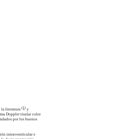
(
1
)
la literatura
y
ma Doppler tisular color
rendados por los buenos
ión intraventricular e