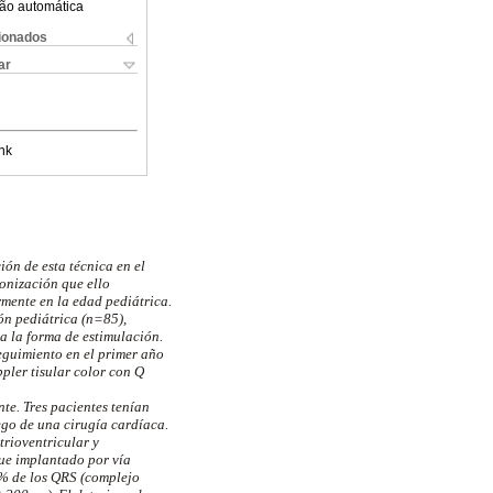
ão automática
cionados
ar
nk
ión de esta técnica en el
ronización que ello
rmente en la edad pediátrica.
ón pediátrica (n=85),
a la forma de estimulación.
eguimiento en el primer año
pler tisular color con Q
te. Tres pacientes tenían
go de una cirugía cardíaca.
rioventricular y
fue implantado por vía
0% de los QRS (complejo