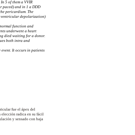
 In 5 of them a VVIR
ar paced) and in 1 a DDD
 the pericardium. The
ventricular depolarization)
d normal function and
ients underwent a heart
ng died waiting for a donor.
ues both intra and
event. It occurs in patients
ricular fue el ápex del
 elección radica en su fácil
ulación y sensado con baja