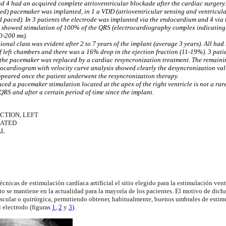
d 4 had an acquired complete atrioventricular blockade after the cardiac surgery.
ced) pacemaker was implanted, in 1 a VDD (atrioventricular sensing and ventricul
d paced). In 3 patients the electrode was implanted via the endocardium and 4 via
 showed stimulation of 100% of the QRS (electrocardiography complex indicating 
0-200 ms).
tional class was evident after 2 to 7 years of the implant (average 3 years). All ha
f left chambers and there was a 16% drop in the ejection fraction (11-19%). 3 pat
 the pacemaker was replaced by a cardiac resyncronization treatment. The remaini
hocardiogram with velocity curve analysis showed clearly the desyncronization val
ppeared once the patient underwent the resyncronization therapy.
d a pacemaker stimulation located at the apex of the right ventricle is not a rare 
RS and after a certain period of time since the implant.
CTION, LEFT
LATED
AL
cnicas de estimulación cardíaca artificial el sitio elegido para la estimulación vent
o se mantiene en la actualidad para la mayoría de los pacientes. El motivo de dicha
scular o quirúrgica, permitiendo obtener, habitualmente, buenos umbrales de estim
l electrodo (figuras
1
,
2
y
3
).