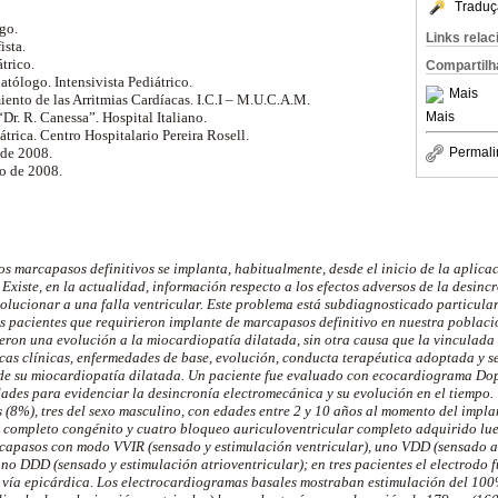
Traduç
ogo.
Links rela
ista.
átrico.
Compartilh
atólogo. Intensivista Pediátrico.
Mais
iento de las Arritmias Cardíacas. I.C.I – M.U.C.A.M.
Mais
Dr. R. Canessa”. Hospital Italiano.
trica. Centro Hospitalario Pereira Rosell.
 de 2008.
Permali
o de 2008.
os marcapasos definitivos se implanta, habitualmente, desde el inicio de la aplicac
 Existe, en la actualidad, información respecto a los efectos adversos de la desinc
volucionar a una falla ventricular. Este problema está subdiagnosticado particula
os pacientes que requirieron implante de marcapasos definitivo en nuestra poblaci
ron una evolución a la miocardiopatía dilatada, sin otra causa que la vinculada 
icas clínicas, enfermedades de base, evolución, conducta terapéutica adoptada y s
 de su miocardiopatía dilatada. Un paciente fue evaluado con ecocardiograma Dop
dades para evidenciar la desincronía electromecánica y su evolución en el tiempo.
s (8%), tres del sexo masculino, con edades entre 2 y 10 años al momento del implan
 completo congénito y cuatro bloqueo auriculoventricular completo adquirido lue
capasos con modo VVIR (sensado y estimulación ventricular), uno VDD (sensado at
uno DDD (sensado y estimulación atrioventricular); en tres pacientes el electrodo 
 vía epicárdica. Los electrocardiogramas basales mostraban estimulación del 10