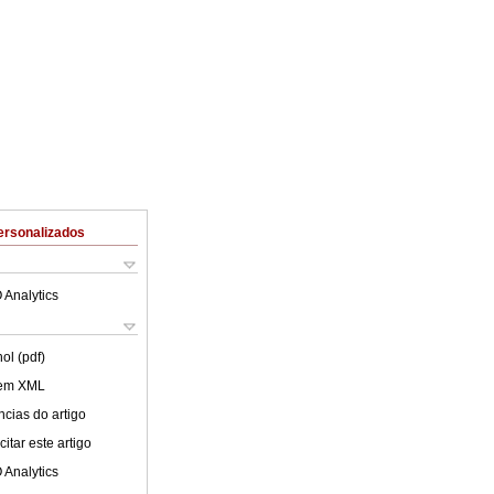
ersonalizados
 Analytics
ol (pdf)
 em XML
cias do artigo
itar este artigo
 Analytics