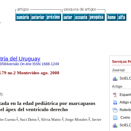
tría del Uruguay
Serviços P
-0584
versão On-line
ISSN
1688-1249
Journal
l.79 no.2 Montevideo ago. 2008
SciELO
Artigo
2)
Espanh
Artigo
tada en la edad pediátrica por marcapasos
el ápex del ventrículo derecho
Referên
Como c
2
1
3
3
dro Cuesta
, Suci Dutra
,
Silvia Matto
, Jorge Morales
,
Javier
SciELO