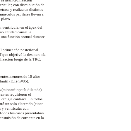
e la desincronización
ntricular, con disminución de
trasa y realiza en distintos
 músculos papilares llevan a
 plazo.
 ventricular en el ápex del
mo entidad causal la
n una función normal durante
l primer año posterior al
T que objetivó la desincronía
alización luego de la TRC.
cientes menores de 18 años
antil (ICI) (n=85).
s (miocardiopatía dilatada)
ientes requirieron el
cirugía cardíaca. En todos
ntó un solo electrodo (cinco
 y ventricular con
 Todos los casos presentaban
ransmisión de corriente en la