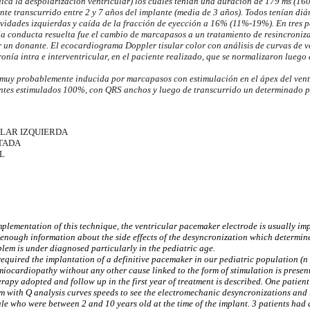
ica la despolarización ventricular) los cuales tenían una duración de 179 ms (160
ente transcurrido entre 2 y 7 años del implante (media de 3 años). Todos tenían di
vidades izquierdas y caída de la fracción de eyección a 16% (11%-19%). En tres pa
 la conducta resuelta fue el cambio de marcapasos a un tratamiento de resincroniza
r un donante. El ecocardiograma Doppler tisular color con análisis de curvas de 
onía intra e interventricular, en el paciente realizado, que se normalizaron luego 
muy probablemente inducida por marcapasos con estimulación en el ápex del vent
entes estimulados 100%, con QRS anchos y luego de transcurrido un determinado p
LAR IZQUIERDA
TADA
L
mplementation of this technique, the ventricular pacemaker electrode is usually imp
w enough information about the side effects of the desyncronization which determine
blem is under diagnosed particularly in the pediatric age.
 required the implantation of a definitive pacemaker in our pediatric population (
miocardiopathy without any other cause linked to the form of stimulation is presente
herapy adopted and follow up in the first year of treatment is described. One patie
with Q analysis curves speeds to see the electromechanic desyncronizations and i
ale who were between 2 and 10 years old at the time of the implant. 3 patients had