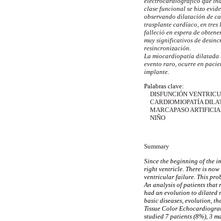
electrocardiográfico que ind
clase funcional se hizo evid
observando dilatación de ca
trasplante cardíaco, en tres
falleció en espera de obtene
muy significativos de desincr
resincronización.
La miocardiopatía dilatada 
evento raro, ocurre en paci
implante.
Palabras clave:
DISFUNCIÓN VENTRICU
CARDIOMIOPATÍA DILA
MARCAPASO ARTIFICIA
NIÑO
Summary
Since the beginning of the i
right ventricle. There is no
ventricular failure. This pro
An analysis of patients that
had an evolution to dilated 
basic diseases, evolution, t
Tissue Color Echocardiogram 
studied 7 patients (8%), 3 m