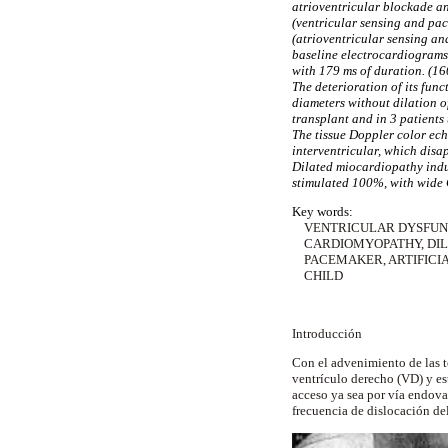
atrioventricular blockade an
(ventricular sensing and pa
(atrioventricular sensing an
baseline electrocardiograms
with 179 ms of duration. (16
The deterioration of its func
diameters without dilation o
transplant and in 3 patients
The tissue Doppler color ec
interventricular, which disa
Dilated miocardiopathy induce
stimulated 100%, with wide Q
Key words:
VENTRICULAR DYSFUN
CARDIOMYOPATHY, DI
PACEMAKER, ARTIFICI
CHILD
Introducción
Con el advenimiento de las té
ventrículo derecho (VD) y est
acceso ya sea por vía endova
frecuencia de dislocación de