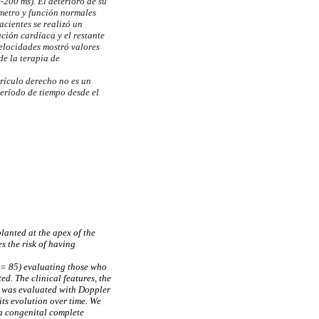
-200 ms). El deterioro de su
ámetro y función normales
cientes se realizó un
ción cardíaca y el restante
velocidades mostró valores
de la terapia de
rículo derecho no es un
eríodo de tiempo desde el
lanted at the apex of the
s the risk of having
n = 85) evaluating those who
d. The clinical features, the
nt was evaluated with Doppler
ts evolution over time. We
 a congenital complete