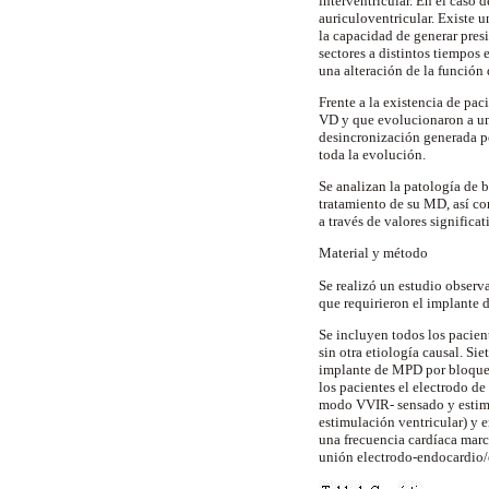
interventricular. En el caso
auriculoventricular. Existe 
la capacidad de generar presi
sectores a distintos tiempos 
una alteración de la función
Frente a la existencia de pa
VD y que evolucionaron a un
desincronización generada po
toda la evolución.
Se analizan la patología de b
tratamiento de su MD, así co
a través de valores signific
Material y método
Se realizó un estudio observa
que requirieron el implante d
Se incluyen todos los pacient
sin otra etiología causal. Si
implante de MPD por bloqueo
los pacientes el electrodo de
modo VVIR- sensado y estimu
estimulación ventricular) y 
una frecuencia cardíaca marca
unión electrodo-endocardio/