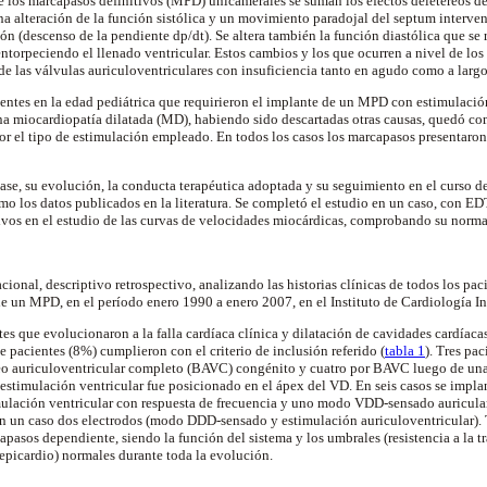
 de los marcapasos definitivos (MPD) unicamerales se suman los efectos deletéreos d
una alteración de la función sistólica y un movimiento paradojal del septum interve
ón (descenso de la pendiente dp/dt). Se altera también la función diastólica que se re
entorpeciendo el llenado ventricular. Estos cambios y los que ocurren a nivel de los
 de las válvulas auriculoventriculares con insuficiencia tanto en agudo como a largo
cientes en la edad pediátrica que requirieron el implante de un MPD con estimulación
a miocardiopatía dilatada (MD), habiendo sido descartadas otras causas, quedó co
r el tipo de estimulación empleado. En todos los casos los marcapasos presentaro
ase, su evolución, la conducta terapéutica adoptada y su seguimiento en el curso de
mo los datos publicados en la literatura. Se completó el estudio en un caso, con ED
ativos en el estudio de las curvas de velocidades miocárdicas, comprobando su norm
cional, descriptivo retrospectivo, analizando las historias clínicas de todos los pa
e un MPD, en el período enero 1990 a enero 2007, en el Instituto de Cardiología Inf
es que evolucionaron a la falla cardíaca clínica y dilatación de cavidades cardíaca
ete pacientes (8%) cumplieron con el criterio de inclusión referido (
tabla 1
). Tres pac
 auriculoventricular completo (BAVC) congénito y cuatro por BAVC luego de una 
 estimulación ventricular fue posicionado en el ápex del VD. En seis casos se impla
lación ventricular con respuesta de frecuencia y uno modo VDD-sensado auricular
en un caso dos electrodos (modo DDD-sensado y estimulación auriculoventricular).
pasos dependiente, siendo la función del sistema y los umbrales (resistencia a la t
epicardio) normales durante toda la evolución.