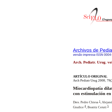
Archivos de Pedia
versão impressa
ISSN
0004
Arch. Pediatr. Urug. vo
ARTÍCULO ORIGINAL
Arch Pediatr Urug 2008; 79(
Miocardiopatía dila
con estimulación en 
1
Dres. Pedro Chiesa
,
Alejan
4
5
Giudice
,
Beatriz Ceruti