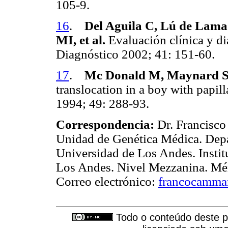
105-9.
16
.
Del Aguila C, Lú de Lama 
MI, et al.
Evaluación clínica y di
Diagnóstico 2002; 41: 151-60.
17
.
Mc Donald M, Maynard S,
translocation in a boy with papi
1994; 49: 288-93.
Correspondencia:
Dr. Francisco
Unidad de Genética Médica. Depar
Universidad de Los Andes. Insti
Los Andes. Nivel Mezzanina. Mér
Correo electrónico:
francocamma
Todo o conteúdo deste pe