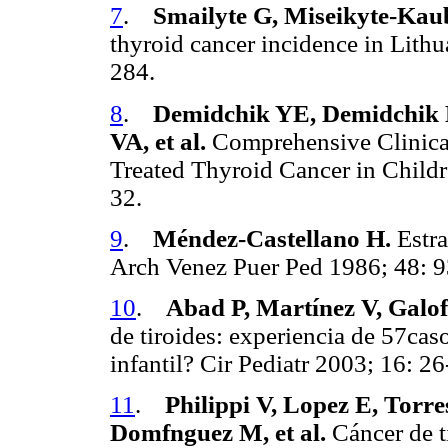
7
.
Smailyte G, Miseikyte-Kaub
thyroid cancer incidence in Lit
284.
8
.
Demidchik YE, Demidchik E
VA, et al.
Comprehensive Clinical
Treated Thyroid Cancer in Child
32.
9
.
Méndez-Castellano H.
Estra
Arch Venez Puer Ped 1986; 48: 9
10
.
Abad P, Martínez V, Galof
de tiroides: experiencia de 57caso
infantil? Cir Pediatr 2003; 16: 26
11
.
Philippi V, Lopez E, Torr
Domfnguez M, et al.
Cáncer de t