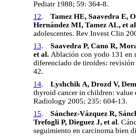
Pediatr 1988; 59: 364-8.
12
.
Tamez HE, Saavedra E, O
Hernández MI, Tamez AL, et al
adolescentes. Rev Invest Clin 20
13
.
Saavedra P, Cano R, Mora
et al.
Ablación con yodo 131 en n
diferenciado de tiroides: revisió
42.
14
.
Lyshchik A, Drozd V, Demi
thyroid cancer in children: valu
Radiology 2005; 235: 604-13.
15
.
Sánchez-Vázquez R, Sánc
Trefogli P, Dieguez J, et al
. Cánc
seguimiento en carcinoma bien d