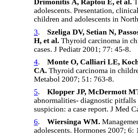
Drimonitis
A, Raptou E, et al.
T
adolescents. Presentation, clinic
children and adolescents in Nor
3
.
Szeliga DV, Setian N, Pass
H, et al.
Thyroid carcinoma in chi
cases. J Pediatr 2001; 77: 45-8.
4
.
Monte O, Calliari LE, Koc
CA.
Thyroid carcinoma in childr
Metabol 2007; 51: 763-8.
5
.
Klopper JP, McDermott M
abnormalities- diagnostic pitfalls
suspicion: a case report. J Med C
6
.
Wiersinga WM.
Management
adolescents. Hormones 2007; 6: 