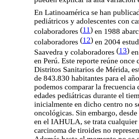
En Latinoamérica se han publicado
pediátricos y adolescentes con ca
(
11
)
colaboradores
en 1988 abarc
(
12
)
colaboradores
en 2004 estud
(
13
)
Saavedra y colaboradores
en
en Perú. Este reporte reúne once 
Distritos Sanitarios de Mérida, 
de 843.830 habitantes para el año
podemos comparar la frecuencia d
edades pediátricas durante el ti
inicialmente en dicho centro no s
oncológicas. Sin embargo, desde
en el IAHULA, se trata cualquier 
carcinoma de tiroides no represent
Además hasta el momento no se cu