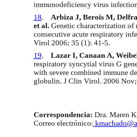
immunodeficiency virus infectio
18
.
Arbiza J, Berois M, Delfr
et al.
Genetic characterization of 
consecutive acute respiratory infe
Virol 2006; 35 (1): 41-5.
19
.
Lazar I, Canaan A, Weibe
respiratory syncytial virus G gene 
with severe combined immune def
globulin. J Clin Virol. 2006 Nov;
Correspondencia:
Dra. Maren 
Correo electrónico:
kmachado@ad