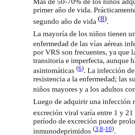
Más de 50-70% de los niños adqu
primer año de vida. Prácticamente
(
8
)
segundo año de vida
.
La mayoría de los niños tienen u
enfermedad de las vías aéreas inf
por VRS son frecuentes, ya que l
transitoria e imperfecta, aunque
(
6
)
asintomáticas
. La infección de
resistencia a la enfermedad; las s
niños mayores y a los adultos c
Luego de adquirir una infección 
excreción viral varía entre 1 y 2
período de excreción puede prolo
(
3
,
8
-
10
)
inmunodeprimidos
.