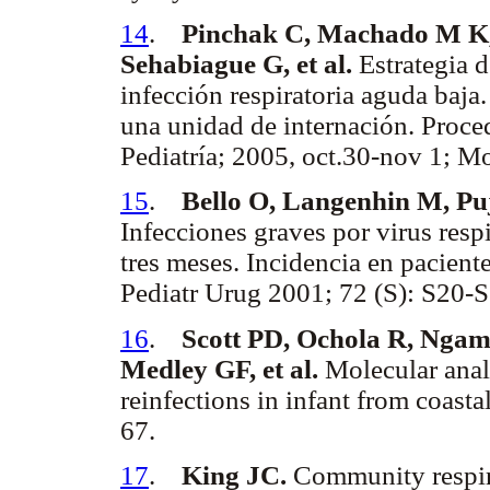
14
.
Pinchak C, Machado M K, 
Sehabiague G, et al.
Estrategia d
infección respiratoria aguda baja
una unidad de internación. Proc
Pediatría; 2005, oct.30-nov 1; M
15
.
Bello O, Langenhin M, Pu
Infecciones graves por virus respi
tres meses. Incidencia en paciente
Pediatr Urug 2001; 72 (S): S20-S
16
.
Scott PD, Ochola R, Nga
Medley GF, et al.
Molecular analy
reinfections in infant from coasta
67.
17
.
King JC.
Community respira