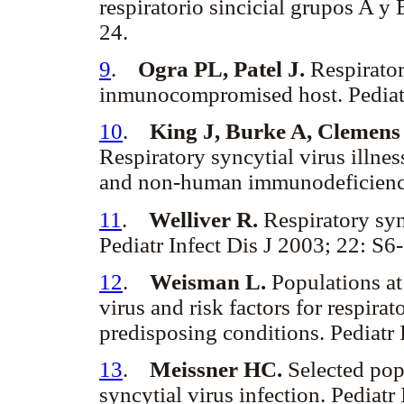
respiratorio sincicial grupos A y
24.
9
.
Ogra PL, Patel J.
Respirator
inmunocompromised host. Pediatr 
10
.
King J, Burke A, Clemens J,
Respiratory syncytial virus illn
and non-human immunodeficiency.
11
.
Welliver R.
Respiratory sync
Pediatr Infect Dis J 2003; 22: S6
12
.
Weisman L.
Populations at 
virus and risk factors for respirat
predisposing conditions. Pediatr 
13
.
Meissner HC.
Selected pop
syncytial virus infection. Pediatr