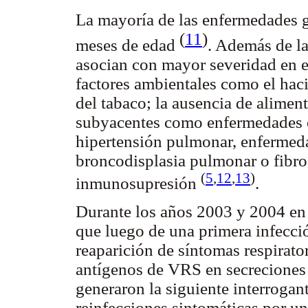
La mayoría de las enfermedades g
(
11
)
meses de edad
. Además de la
asocian con mayor severidad en e
factores ambientales como el hac
del tabaco; la ausencia de alimen
subyacentes como enfermedades ca
hipertensión pulmonar, enferme
broncodisplasia pulmonar o fibros
(
5
,
12
,
13
)
inmunosupresión
.
Durante los años 2003 y 2004 en 
que luego de una primera infecci
reaparición de síntomas respirat
antígenos de VRS en secreciones 
generaron la siguiente interrogant
reinfecciones sintomáticas por u