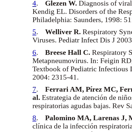
4
.
Glezen W.
Diagnosis of viral 
Kendig EL. Disorders of the Respi
Philadelphia: Saunders, 1998: 51
5
.
Welliver R.
Respiratory Sync
Viruses. Pediatr Infect Dis J 2003
6
.
Breese Hall C.
Respiratory 
Metapneumovirus. In: Feigin RD
Textbook of Pediatric Infectious 
2004: 2315-41.
7
.
Ferrari AM, Pírez MC, Ferr
al.
Estrategia de atención de niño
respiratorias agudas bajas. Rev 
8
.
Palomino MA, Larenas J, 
clínica de la infección respirator