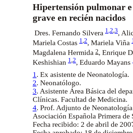
Hipertensión pulmonar e
grave en recién nacidos
1
,
2
,
3
Dres. Fernando Silvera
, Al
1
,
2
Mariela Costas
, Mariela Viña
2
Magdalena Hermida
, Enrique 
1
,
2
Keshishian
, Eduardo Mayans
1
. Ex asistente de Neonatología.
2
. Neonatólogo.
3
. Asistente Área Básica del dep
Clínicas. Facultad de Medicina.
4
. Prof. Adjunto de Neonatologí
Asociación Española Primera de
Fecha recibido: 2 de abril de 200
Fecha aprobado: 18 de diciembre