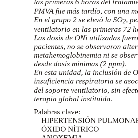
las primeras 6 horas del tratami
PMVA fue más tardío, con una mo
En el grupo 2 se elevó la SO
, p
2
ventilatorio en las primeras 72 h
Las dosis de ONi utilizadas fuer
pacientes, no se observaron alte
metahemoglobinemia ni se observ
desde dosis mínimas (2 ppm).
En esta unidad, la inclusión de 
insuficiencia respiratoria se aso
del soporte ventilatorio, sin efec
terapia global instituida.
Palabras clave:
HIPERTENSIÓN PULMONA
ÓXIDO NÍTRICO
ANOXEMIA