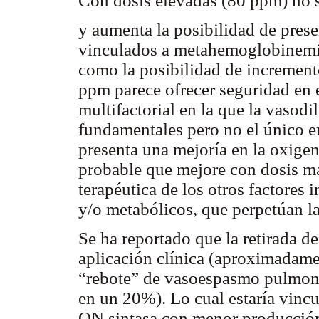
Con dosis elevadas (80 ppm) no
y aumenta la posibilidad de prese
vinculados a metahemoglobinemia 
como la posibilidad de incremento
ppm parece ofrecer seguridad en 
multifactorial en la que la vasod
fundamentales pero no el único en
presenta una mejoría en la oxige
probable que mejore con dosis ma
terapéutica de los otros factore
y/o metabólicos, que perpetúan l
Se ha reportado que la retirada d
aplicación clínica (aproximadame
“rebote” de vasoespasmo pulmona
en un 20%). Lo cual estaría vincu
ON sintasa con menor producción