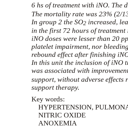
6 hs of treatment with iNO. The 
The mortality rate was 23% (2/13
In group 2 the SO
increased, lea
2
in the first 72 hours of treatment
iNO doses were lesser than 20 pp
platelet impairment, nor bleedi
rebound effect after finishing i
In this unit the inclusion of iNO
was associated with improvemen
support, without adverse effects r
support therapy.
Key words:
HYPERTENSION, PULMON
NITRIC OXIDE
ANOXEMIA