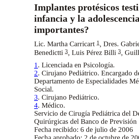
Implantes protésicos testi
infancia y la adolescenci
importantes?
1
Lic. Martha Carricart
,
Dres. Gabri
3
3
Benedictti
, Luis Pérez Billi
,
Guil
1
. Licenciada en Psicología.
2
. Cirujano Pediátrico. Encargado de
Departamento de Especialidades Mé
Social.
3
. Cirujano Pediátrico.
4
. Médico.
Servicio de Cirugía Pediátrica del 
Quirúrgicas del Banco de Previsión 
Fecha recibido: 6 de julio de 2006
Fecha aprobado: 2 de octubre de 20