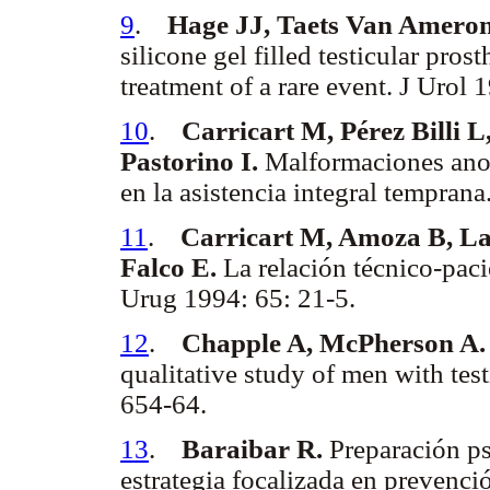
9
.
Hage JJ, Taets Van Ameron
silicone gel filled testicular pros
treatment of a rare event. J Urol
10
.
Carricart M, Pérez Billi L
Pastorino I.
Malformaciones anorr
en la asistencia integral tempran
11
.
Carricart M, Amoza B, Latt
Falco E.
La relación técnico-paci
Urug 1994: 65: 21-5.
12
.
Chapple A, McPherson A
qualitative study of men with te
654-64.
13
.
Baraibar R.
Preparación psi
estrategia focalizada en prevenci