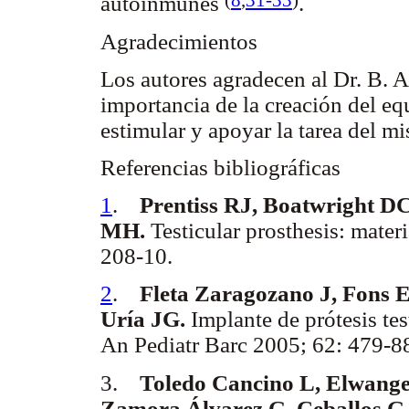
(
8
,
31
-33
)
autoinmunes
.
Agradecimientos
Los autores agradecen al Dr. B. A
importancia de la creación del equ
estimular y apoyar la tarea del m
Referencias bibliográficas
1
.
Prentiss RJ, Boatwright D
MH.
Testicular prosthesis: mater
208-10.
2
.
Fleta Zaragozano J, Fons E
Uría JG.
Implante de prótesis tes
An Pediatr Barc 2005; 62: 479-8
3.
Toledo Cancino L, Elwange
Zamora Álvarez G, Ceballos G