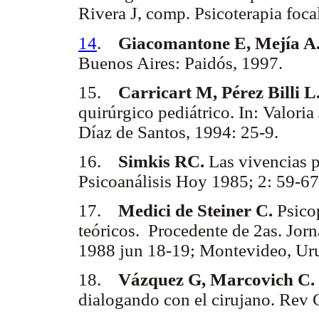
Rivera J, comp. Psicoterapia foc
14
.
Giacomantone E, Mejía A
Buenos Aires: Paidós, 1997.
15.
Carricart M, Pérez Billi L
quirúrgico pediátrico. In: Valori
Díaz de Santos, 1994: 25-9.
16.
Simkis RC.
Las vivencias p
Psicoanálisis Hoy 1985; 2: 59-67
17.
Medici de Steiner C.
Psico
teóricos. Procedente de 2as. Jorn
1988 jun 18-19; Montevideo, Ur
18.
Vázquez G, Marcovich C.
dialogando con el cirujano. Rev C