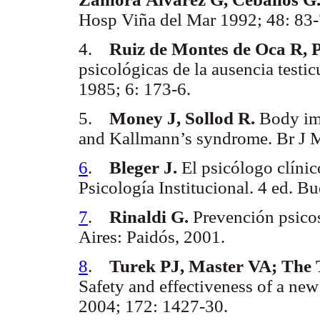
Hosp Viña del Mar 1992; 48: 83-
4.
Ruiz de Montes de Oca R, 
psicológicas de la ausencia testic
1985; 6: 173-6.
5.
Money J, Sollod R.
Body imag
and Kallmann’s syndrome. Br J M
6
.
Bleger J.
El psicólogo clínic
Psicología Institucional. 4 ed. B
7
.
Rinaldi G.
Prevención psico
Aires: Paidós, 2001.
8
.
Turek PJ, Master VA; The T
Safety and effectiveness of a new s
2004; 172: 1427-30.