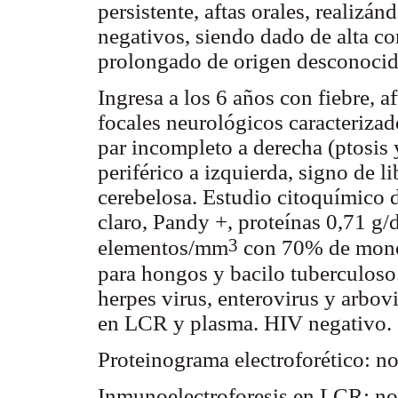
persistente, aftas orales, realiz
negativos, siendo dado de alta co
prolongado de origen desconocid
Ingresa a los 6 años con fiebre, 
focales neurológicos caracterizad
par incompleto a derecha (ptosis 
periférico a izquierda, signo de l
cerebelosa. Estudio citoquímico 
claro, Pandy +, proteínas 0,71 g
3
elementos/mm
con 70% de mononu
para hongos y bacilo tuberculoso
herpes virus, enterovirus y arbov
en LCR y plasma. HIV negativo.
Proteinograma electroforético: no 
Inmunoelectroforesis en LCR: no