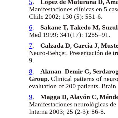
5
.
López de Maturana D, Amaro
Manifestaciones clínicas en 5 c
Chile 2002; 130 (5): 551-6.
6
.
Sakane T, Takedo M, Suzuk
Med 1999; 341(17): 1285–91.
7
.
Calzada D, García J, Muste
Neuro-Behçet. Presentación de tr
9.
8
.
Akman–Demir G, Serdarogl
Group.
Clinical patterns of neur
evaluation of 200 patients. Brai
9
.
Magga D, Alayón C, Méndez
Manifestaciones neurológicas de
Interna 2003; 25 (2-3): 86-8.