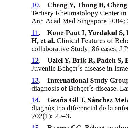
10
.
Cheng Y, Thong B, Cheng
Tertiary Rheumatology Center in 
Ann Acad Med Singapore 2004; 3
11
.
Kone-Paut I, Yurdakul S,
H, et al.
Clinical Features of Behç
collaborative Study: 86 cases. J 
12
.
Uziel Y, Brik R, Padeh S,
Juvenile Behçet´s disease in Isr
13
.
International Study Group
diagnosis of Behçet´s disease. L
14
.
Graña Gil J, Sánchez Me
diagnóstico diferencial de la en
202(1): 20–3.
15
.
Barnes CG.
Behçet syndrom