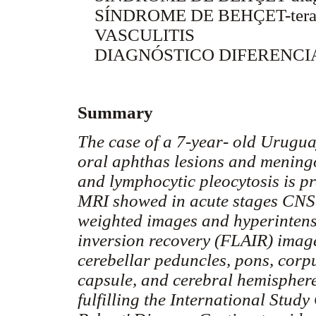
SÍNDROME DE BEHÇET
-ter
VASCULITIS
DIAGNÓSTICO DIFERENCI
Summary
The case of a 7-year- old Urugua
oral aphthas lesions and meningo
and lymphocytic pleocytosis is p
MRI showed in acute stages CNS i
weighted images and hyperintense
inversion recovery (FLAIR) image
cerebellar peduncles, pons, corp
capsule, and cerebral hemispheres
fulfilling the International Stud