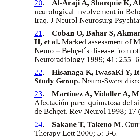
20
.
Al-Araji A, Sharquie K, A
neurological involvement in Behç
Iraq. J Neurol Neurosurg Psychia
21
.
Coban O, Bahar S, Akman–
H, et al.
Marked assessment of MRI 
Neuro – Behçet´s disease from ot
Neuroradiology 1999; 41: 255–6
22
.
Hisanaga K, IwasaKi Y, I
Study Group.
Neuro-Sweet disea
23
.
Martínez A, Vidaller A, Mi
Afectación parenquimatosa del si
de Behçet. Rev Neurol 1998; 17 
24
.
Sakane T, Takeno M.
Curre
Therapy Lett 2000; 5: 3-6.