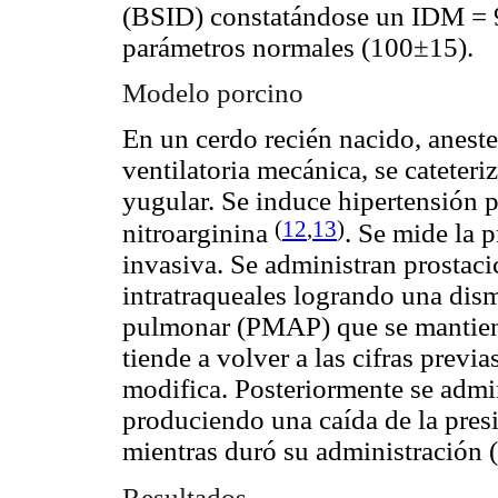
(BSID) constatándose un IDM = 9
parámetros normales (100
±
15).
Modelo porcino
En un cerdo recién nacido, aneste
ventilatoria mecánica, se cateteri
yugular. Se induce hipertensión 
(
12
,
13
)
nitroarginina
. Se mide la 
invasiva. Se administran prostaci
intratraqueales logrando una dism
pulmonar (PMAP) que se mantiene
tiende a volver a las cifras previa
modifica. Posteriormente se admin
produciendo una caída de la pres
mientras duró su administración (
Resultados