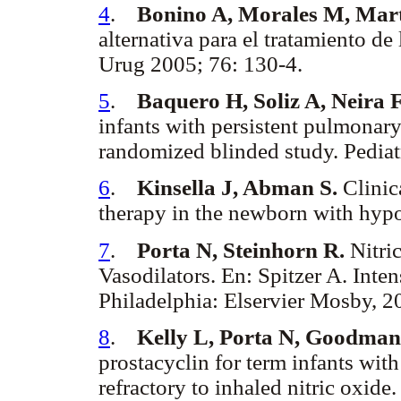
4
.
Bonino A, Morales M, Mart
alternativa para el tratamiento de
Urug 2005; 76: 130-4.
5
.
Baquero H, Soliz A, Neira 
infants with persistent pulmonar
randomized blinded study. Pediat
6
.
Kinsella J, Abman S.
Clinica
therapy in the newborn with hypo
7
.
Porta N, Steinhorn R.
Nitri
Vasodilators. En: Spitzer A. Inte
Philadelphia: Elservier Mosby, 2
8
.
Kelly L, Porta N, Goodman 
prostacyclin for term infants wit
refractory to inhaled nitric oxide