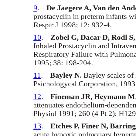
9
.
De Jaegere A, Van den Ande
prostacyclin in preterm infants w
Respir J 1998; 12: 932-4.
10
.
Zobel G, Dacar D, Rodl S, 
Inhaled Prostacyclin and Intrave
Respiratory Failure with Pulmona
1995; 38: 198-204.
11
.
Bayley N.
Bayley scales of 
Psichologycal Corporation, 1993
12
.
Fineman JR, Heymann MA
attenuates endothelium-dependen
Physiol 1991; 260 (4 Pt 2): H12
13
.
Etches P, Finer N, Barri
acute hypoxic pulmonary hyperten