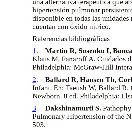
una alternativa terapéutica que ab
hipertensión pulmonar persistente
disponible en todas las unidades 
cuentan con óxido nítrico.
Referencias bibliográficas
1
.
Martin R, Sosenko I, Banca
Klaus M, Fanaroff A. Cuidados de
Philadelphia: McGraw-Hill Inter
2
.
Ballard R, Hansen Th, Cor
Infant. En: Taeush W, Ballard R,
Newborn. 8 ed. Philadelphia: Els
3
.
Dakshinamurti S.
Pathophys
Pulmonary Hipertension of the N
503.