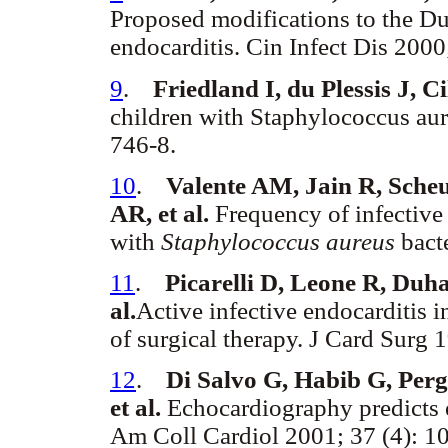
Proposed modifications to the Duk
endocarditis. Cin Infect Dis 2000
9
.
Friedland I, du Plessis J, Ci
children with Staphylococcus aur
746-8.
10
.
Valente AM, Jain R, Sche
AR, et al.
Frequency of infective
with
Staphylococcus aureus
bacte
11
.
Picarelli D, Leone R, Duha
al.
Active infective endocarditis i
of surgical therapy. J Card Surg 
12
.
Di Salvo G, Habib G, Pergo
et al.
Echocardiography predicts e
Am Coll Cardiol 2001; 37 (4): 1