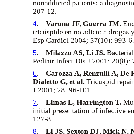
nonaddicted patients: a diagnost
207-12.
4
.
Varona JF, Guerra JM.
Endo
tricúspide en no adicto a drogas 
Esp Cardiol 2004; 57(10): 993-6.
5
.
Milazzo AS, Li JS.
Bacterial
Pediatr Infect Dis J 2001; 20(8):
6
.
Carozza A, Renzulli A, De 
Dialetto G, et al.
Tricuspid repair
J 2001; 28: 96-101.
7
.
Llinas L, Harrington T.
Mus
initial presentation of infective 
127-8.
8
.
Li JS, Sexton DJ, Mick N, N