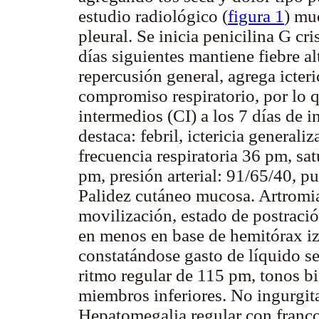
estudio radiológico (
figura 1
) mu
pleural. Se inicia penicilina G cr
días siguientes mantiene fiebre a
repercusión general, agrega icteri
compromiso respiratorio, por lo q
intermedios (CI) a los 7 días de i
destaca: febril, ictericia generali
frecuencia respiratoria 36 pm, s
pm, presión arterial: 91/65/40, pu
Palidez cutáneo mucosa. Artromial
movilización, estado de postrac
en menos en base de hemitórax iz
constatándose gasto de líquido s
ritmo regular de 115 pm, tonos b
miembros inferiores. No ingurgita
Hepatomegalia regular con franco