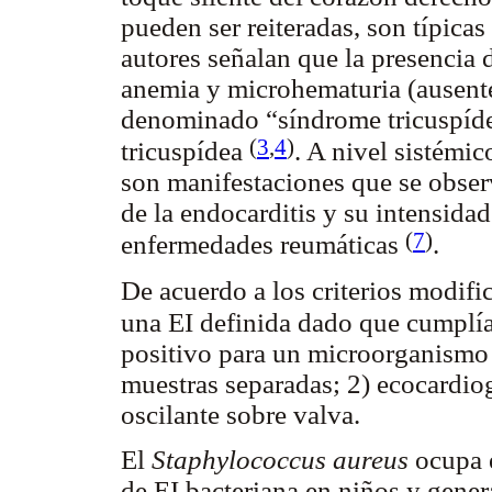
pueden ser reiteradas, son típic
autores señalan que la presencia 
anemia y microhematuria (ausente
denominado “síndrome tricuspídeo
(
3
,
4
)
tricuspídea
. A nivel sistémic
son manifestaciones que se obser
de la endocarditis y su intensidad
(
7
)
enfermedades reumáticas
.
De acuerdo a los criterios modifi
una EI definida dado que cumplía
positivo para un microorganismo
muestras separadas; 2) ecocardio
oscilante sobre valva.
El
Staphylococcus aureus
ocupa 
de EI bacteriana en niños y gene