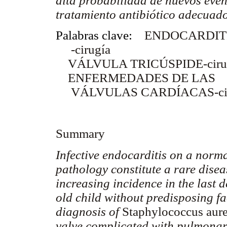
alta probabilidad de nuevos event
tratamiento antibiótico adecuado
Palabras clave:
ENDOCARDITI
-cirugía
VÁLVULA TRICÚSPIDE-ciru
ENFERMEDADES DE LAS
VÁLVULAS CARDÍACAS-cir
Summary
Infective endocarditis on a norma
pathology constitute a rare disea
increasing incidence in the last d
old child without predisposing fa
diagnosis of
Staphylococcus aur
valve complicated with pulmonary