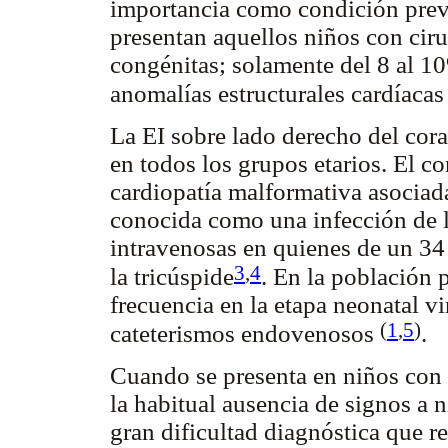
importancia como condición previ
presentan aquellos niños con cirug
congénitas; solamente del 8 al 1
anomalías estructurales cardíacas
La EI sobre lado derecho del cora
en todos los grupos etarios. El c
cardiopatía malformativa asociada
conocida como una infección de l
intravenosas en quienes de un 3
3
,
4
la tricúspide
. En la población 
frecuencia en la etapa neonatal 
(
1
,
5
)
cateterismos endovenosos
.
Cuando se presenta en niños con 
la habitual ausencia de signos a n
gran dificultad diagnóstica que r