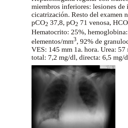
miembros inferiores: lesiones de
cicatrización. Resto del examen n
pCO
37,8, pO
71 venosa, HCO
2
2
Hematocrito: 25%, hemoglobina: 
3
elementos/mm
, 92% de granulo
VES: 145 mm 1a. hora. Urea: 57 m
total: 7,2 mg/dl, directa: 6,5 mg/