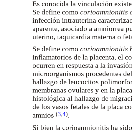
Es conocida la vinculación existen
Se define como
corioamnionitis c
infección intrauterina caracteriza
aparente, asociado a amniorrea pu
uterino, taquicardia materna o feta
Se define como
corioamnionitis 
inflamatorios de la placenta, el 
ocurren en respuesta a la invasió
microorganismos procedentes del c
hallazgo de leucocitos polimorfo
membranas ovulares y en la placa
histológica al hallazgo de migrac
de los vasos fetales de la placa c
(
3
,
4
)
amnios
.
Si bien la corioamnionitis ha si