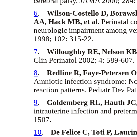
cerebral palsy. JAMA 2000; 284:
6
.
Wilson-Costello D, Borawsk
AA, Hack MB, et al.
Perinatal co
neurologic impairment among very
1998; 102: 315-22.
7
.
Willoughby RE, Nelson KB
Clin Perinatol 2002; 4: 589-607.
8
.
Redline R, Faye-Petersen O,
Amniotic infection syndrome: Nos
reaction patterns. Pediatr Dev Pa
9
.
Goldemberg RL, Hauth JC
intrauterine infection and preter
1507.
10
.
De Felice C, Toti P, Lauri