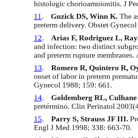
histologic chorioamnionitis. J Pe
11
.
Guzick DS, Winn K.
The as
preterm delivery. Obstet Gynecol
12
.
Arias F, Rodriguez L, Ra
and infection: two distinct subg
and preterm rupture membranes. 
13
.
Romero R, Quintero R, 
onset of labor in preterm premat
Gynecol 1988; 159: 661.
14
.
Goldemberg RL, Culhane
pretérmino. Clin Perinatol 2003(
15
.
Parry S, Strauss JF III.
Pre
Engl J Med 1998; 338: 663-70.