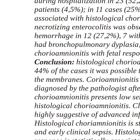
during hospitalization in 23 (52
patients (4,5%); in 11 cases (25%)
associated with histological chor
necrotizing enterocolitis was obs
hemorrhage in 12 (27,2%), 7 with
had bronchopulmonary dyplasia, 
chorioamnionitis with fetal resp
Conclusion:
histological chorio
44% of the cases it was possible 
the membranes. Corioamnionitis is
diagnosed by the pathologist afte
chorioamnionitis presents low sens
histological chorioamnionitis. Cl
highly suggestive of advanced inf
Histological choriamnionitis is s
and early clinical sepsis. Histolo