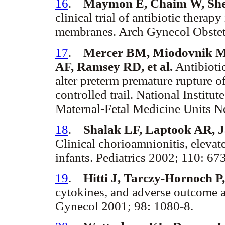
16
.
Maymon E, Chaim W, She
clinical trial of antibiotic therap
membranes. Arch Gynecol Obstet
17
.
Mercer BM, Miodovnik M
AF, Ramsey RD, et al.
Antibiotic
alter preterm premature rupture
controlled trail. National Insti
Maternal-Fetal Medicine Units 
18
.
Shalak LF, Laptook AR, J
Clinical chorioamnionitis, elevat
infants. Pediatrics 2002; 110: 67
19
.
Hitti J, Tarczy-Hornoch 
cytokines, and adverse outcome a
Gynecol 2001; 98: 1080-8.