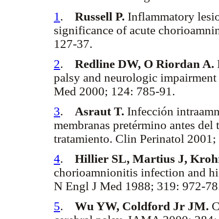
1
.
Russell P.
Inflammatory lesio
significance of acute chorioamni
127-37.
2
.
Redline DW, O Riordan A.
palsy and neurologic impairment 
Med 2000; 124: 785-91.
3
.
Asraut T.
Infección intraamn
membranas pretérmino antes del tr
tratamiento. Clin Perinatol 2001;
4
.
Hillier SL, Martius J, Krohn
chorioamnionitis infection and hi
N Engl J Med 1988; 319: 972-78
5
.
Wu YW, Coldford Jr JM.
C