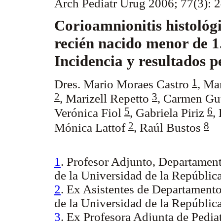
Arch Pediatr Urug 2006; 77(3): 
Corioamnionitis histológi
recién nacido menor de 1
Incidencia y resultados p
1
Dres. Mario Moraes Castro
,
Mar
2
3
,
Marizell Repetto
,
Carmen Gut
5
6
Verónica Fiol
,
Gabriela Piriz
,
2
8
Mónica Lattof
,
Raúl Bustos
1
. Profesor Adjunto, Departamen
de la Universidad de la Repúblic
2
. Ex Asistentes de Departament
de la Universidad de la Repúblic
3
. Ex Profesora Adjunta de Pediat