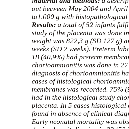
Material and methods:
a descrip
out between May 2004 and April 
to1.000 g with histopathological 
Results:
a total of 52 infants fulf
study of the placenta was done i
weight was 822,3 g (SD 127 g) a
weeks (SD 2 weeks). Preterm lab
18 (40,9%) had preterm membrane
chorioamnionitis was done in 27 
diagnosis of chorioamnionitis ha
cases of histological chorioamni
membranes was recorded. 75% (9) 
had in the histological study cho
placenta. In 5 cases histological
found in absence of clinical diag
Early neonatal mortality was obs