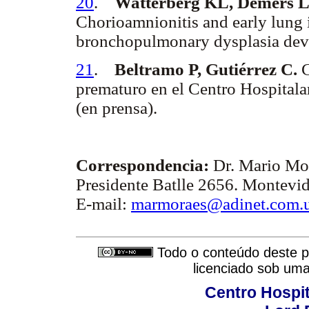
20
.
Watterberg KL, Demers L
Chorioamnionitis and early lung
bronchopulmonary dysplasia deve
21
.
Beltramo P, Gutiérrez C.
C
prematuro en el Centro Hospitalar
(en prensa).
Correspondencia:
Dr. Mario Mo
Presidente Batlle 2656. Montevi
E-mail:
marmoraes@adinet.com.
Todo o conteúdo deste pe
licenciado sob um
Centro Hospit