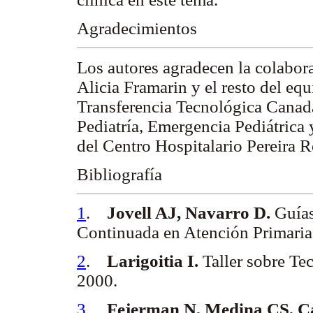
Agradecimientos
Los autores agradecen la colabora
Alicia Framarin y el resto del eq
Transferencia Tecnológica Canadá
Pediatría, Emergencia Pediátrica 
del Centro Hospitalario Pereira R
Bibliografía
1
.
Jovell AJ, Navarro D.
Guías
Continuada en Atención Primaria 
2
.
Larigoitia I.
Taller sobre T
2000.
3
.
Fejerman N, Medina CS, C