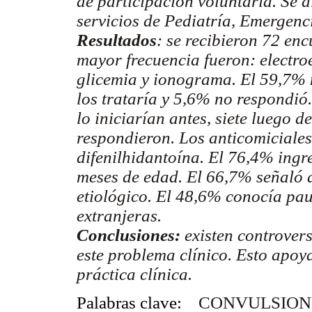
de participación voluntaria. Se d
servicios de Pediatría, Emergenc
Resultados
:
se recibieron 72 enc
mayor frecuencia fueron: electr
glicemia y ionograma. El 59,7% n
los trataría y 5,6% no respondió.
lo iniciarían antes, siete luego 
respondieron. Los anticomiciales
difenilhidantoína. El 76,4% ingre
meses de edad. El 66,7% señaló d
etiológico. El 48,6% conocía pau
extranjeras.
Conclusiones:
existen controver
este problema clínico. Esto apoy
práctica clínica.
Palabras clave:
CONVULSIONES