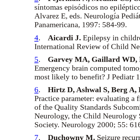
síntomas episódicos no epiléptic
Alvarez E, eds. Neurología Pediá
Panamericana, 1997: 584-99.
4
.
Aicardi J.
Epilepsy in childr
International Review of Child Ne
5
.
Garvey MA, Gaillard WD, 
Emergency brain computed tomogr
most likely to benefit? J Pediatr 
6
.
Hirtz D, Ashwal S, Berg A, B
Practice parameter: evaluating a fi
of the Quality Standards Subcom
Neurology, the Child Neurology 
Society. Neurology 2000; 55: 61
7
.
Duchowny M.
Seizure recur