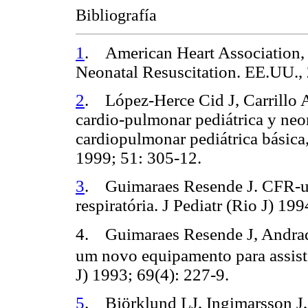
Bibliografía
1
. American Heart Association, 
Neonatal Resuscitation. EE.UU.,
2
. López-Herce Cid J, Carrillo 
cardio-pulmonar pediátrica y ne
cardiopulmonar pediátrica básica
1999; 51: 305-12.
3
. Guimaraes Resende J. CFR-u
respiratória. J Pediatr (Rio J) 199
4. Guimaraes Resende J, Andrad
um novo equipamento para assiste
J) 1993; 69(4): 227-9.
5
. Björklund LJ, Ingimarsson J, 