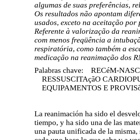
algumas de suas preferências, r
Os resultados não apontam difere
usados, exceto na aceitação por 
Referente à valorização da rean
com menos freqüência a intubaç
respiratória, como também a esc
medicação na reanimação dos R
Palabras chave: RECéM-NAS
RESSUSCITAçãO CARDIO
EQUIPAMENTOS E PROVIS
La reanimación ha sido el desve
tiempo, y ha sido una de las mat
una pauta unificada de la misma,
cada uno hace lo que sabe y a vec