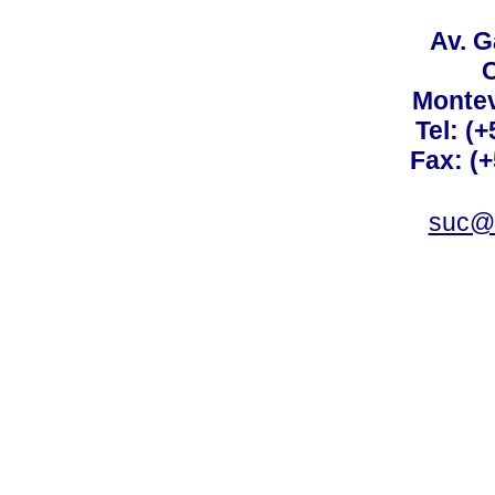
Av. G
C
Montev
Tel: (
Fax: (
suc@a