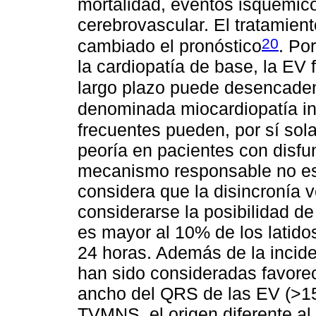
mortalidad, eventos isquémico
cerebrovascular. El tratamien
20
cambiado el pronóstico
. Po
la cardiopatía de base, la EV
largo plazo puede desencadena
denominada miocardiopatía ind
frecuentes pueden, por sí sola
peoría en pacientes con disfun
mecanismo responsable no est
considera que la disincronía v
considerarse la posibilidad d
es mayor al 10% de los latido
24 horas. Además de la incide
han sido consideradas favorec
ancho del QRS de las EV (>15
TVMNS, el origen diferente al 