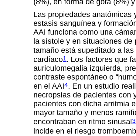
(8%), en forma de gota (8%) 
Las propiedades anatómicas y
estasis sanguínea y formació
AAI funciona como una cámar
la sístole y en situaciones de 
tamaño está supeditado a las 
1
cardíaco
. Los factores que f
auriculomegalia izquierda, pr
contraste espontáneo o “humo”
4
en el AAI
. En un estudio real
necropsias de pacientes con y
pacientes con dicha arritmia 
mayor tamaño y menos ramific
3
encontraban en ritmo sinusal
incide en el riesgo tromboemb