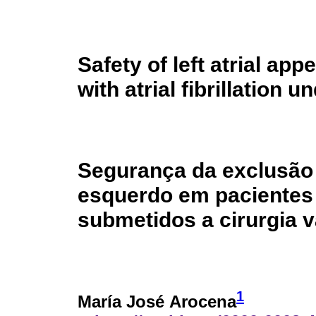
Safety of left atrial ap
with atrial fibrillation 
Segurança da exclusão c
esquerdo em pacientes c
submetidos a cirurgia va
1
María José Arocena