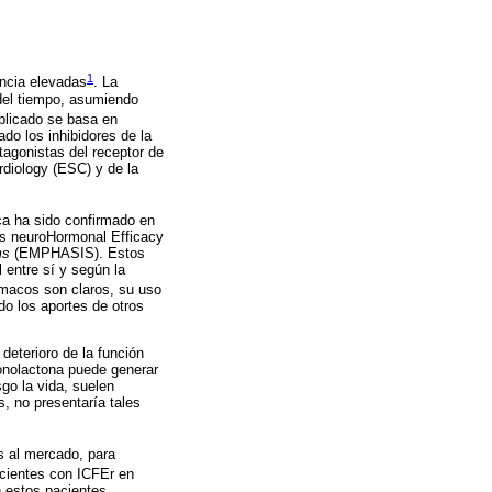
1
encia elevadas
. La
del tiempo, asumiendo
plicado se basa en
do los inhibidores de la
tagonistas del receptor de
rdiology (ESC) y de la
ica ha sido confirmado en
s neuroHormonal Efficacy
ms
(EMPHASIS). Estos
 entre sí y según la
rmacos son claros, su uso
do los aportes de otros
deterioro de la función
ronolactona puede generar
go la vida, suelen
s, no presentaría tales
s al mercado, para
acientes con ICFEr en
n estos pacientes.