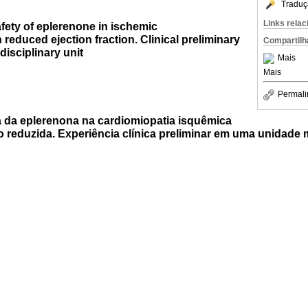
Traduç
Links rela
fety of eplerenone in ischemic
reduced ejection fraction. Clinical preliminary
Compartilh
disciplinary unit
Mais
Mais
Permali
a da eplerenona na cardiomiopatia isquêmica
 reduzida. Experiência clínica preliminar em uma unidade m