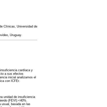
 de Clínicas, Universidad de
evideo, Uruguay.
insuficiencia cardíaca y
cto a sus efectos
ncia inicial analizamos el
mica con ICFEr.
na unidad de insuficiencia
quierdo (FEVI) <40%.
ca usual, basada en las