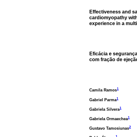
Effectiveness and sa
cardiomyopathy with 
experience in a multi
Eficácia e seguranç
com fração de ejeção
1
Camila Ramos
1
Gabriel Parma
1
Gabriela Silvera
1
Gabriela Ormaechea
2
Gustavo Tamosiunas
1