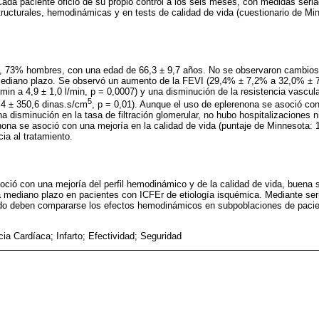
 Cada paciente ofició de su propio control a los seis meses, con medidas seria
estructurales, hemodinámicas y en tests de calidad de vida (cuestionario de M
.
s, 73% hombres, con una edad de 66,3 ± 9,7 años. No se observaron cambios e
mediano plazo. Se observó un aumento de la FEVI (29,4% ± 7,2% a 32,0% ± 7,
/min a 4,9 ± 1,0 l/min, p = 0,0007) y una disminución de la resistencia vascul
5
4 ± 350,6 dinas.s/cm
, p = 0,01). Aunque el uso de eplerenona se asoció co
a disminución en la tasa de filtración glomerular, no hubo hospitalizaciones n
na se asoció con una mejoría en la calidad de vida (puntaje de Minnesota: 1
ia al tratamiento.
oció con una mejoría del perfil hemodinámico y de la calidad de vida, buena
 a mediano plazo en pacientes con ICFEr de etiología isquémica. Mediante se
do deben compararse los efectos hemodinámicos en subpoblaciones de paci
cia Cardíaca; Infarto; Efectividad; Seguridad