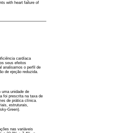
s with heart failure of
ficiência cardíaca
os seus efeitos
l analisamos o perfil de
ão de ejeção reduzida.
m uma unidade de
 foi prescrita na taxa de
es de prática clínica.
ais, estruturais,
isky-Green).
ações nas variáveis