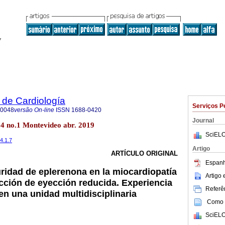
 de Cardiología
Serviços P
-0048
versão On-line
ISSN
1688-0420
Journal
34 no.1 Montevideo abr. 2019
SciELO
34.1.7
Artigo
ARTÍCULO ORIGINAL
Espanh
uridad de eplerenona en la miocardiopatía
Artigo
cción de eyección reducida. Experiencia
Referên
 en una unidad multidisciplinaria
Como c
SciELO