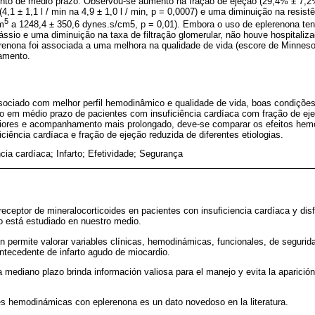
ento de médio prazo. Observou-se aumento na fração de ejeção (29,4% ± 7,
(4,1 ± 1,1 l / min na 4,9 ± 1,0 l / min, p = 0,0007) e uma diminuição na resis
5
m
a 1248,4 ± 350,6 dynes.s/cm5, p = 0,01). Embora o uso de eplerenona te
ssio e uma diminuição na taxa de filtração glomerular, não houve hospitaliz
renona foi associada a uma melhora na qualidade de vida (escore de Minnesot
tamento.
ssociado com melhor perfil hemodinâmico e qualidade de vida, boas condiçõe
o em médio prazo de pacientes com insuficiência cardíaca com fração de ejeç
aiores e acompanhamento mais prolongado, deve-se comparar os efeitos he
ciência cardíaca e fração de ejeção reduzida de diferentes etiologias.
ncia cardíaca; Infarto; Efetividade; Segurança
 receptor de mineralocorticoides en pacientes con insuficiencia cardíaca y disf
no está estudiado en nuestro medio.
n permite valorar variables clínicas, hemodinámicas, funcionales, de segurida
ntecedente de infarto agudo de miocardio.
a mediano plazo brinda información valiosa para el manejo y evita la aparició
les hemodinámicas con eplerenona es un dato novedoso en la literatura.