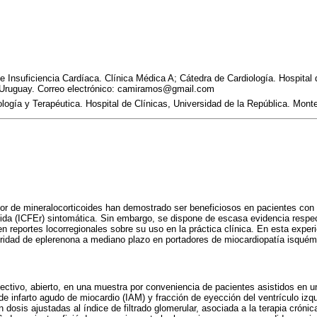
de Insuficiencia Cardíaca. Clínica Médica A; Cátedra de Cardiología. Hospital
 Uruguay. Correo electrónico: camiramos@gmail.com
gía y Terapéutica. Hospital de Clínicas, Universidad de la República. Mont
tor de mineralocorticoides han demostrado ser beneficiosos en pacientes con 
ida (ICFEr) sintomática. Sin embargo, se dispone de escasa evidencia respe
 reportes locorregionales sobre su uso en la práctica clínica. En esta experie
guridad de eplerenona a mediano plazo en portadores de miocardiopatía isqué
pectivo, abierto, en una muestra por conveniencia de pacientes asistidos en u
e infarto agudo de miocardio (IAM) y fracción de eyección del ventrículo iz
 dosis ajustadas al índice de filtrado glomerular, asociada a la terapia cróni