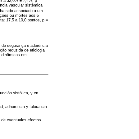
2% a 32,0% ± 7,4%, p =
tência vascular sistêmica
nha sido associado a um
ações ou mortes aos 6
a: 17,5 a 10,0 pontos, p =
s de segurança e aderência
ão reduzida de etiologia
modinâmicos em
unción sistólica, y en
d, adherencia y tolerancia
n de eventuales efectos