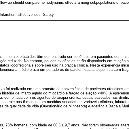
ollow-up should compare hemodynamic effects among subpopulations of patient
 Infarction; Effectiveness; Safety
es mineralocorticóides têm demonstrado ser benéficos em pacientes com insu
eção reduzida. No entanto, poucas evidências estão disponíveis em relação a
atos locorregionais sobre seu uso na prática clínica. Nesta experiência inicia
plerenona a médio prazo em portadores de cardiomiopatia isquêmica com fraç
ivo foi realizado em uma amostra de conveniência de pacientes atendidos e
m história de infarto agudo do miocárdio e fração de ejeção <40%. A eplerenona
ada, combinada com os agentes de terapia crônica usuais baseados nas diretriz
 controle aos 6 meses com medidas seriadas em variáveis clínicas, laboratori
s de qualidade de vida (Questionário de Minnesota) e aderência (escala Mor
tes, 73% homens, com idade de 66,3 ± 9,7 anos. Não foram observadas alter