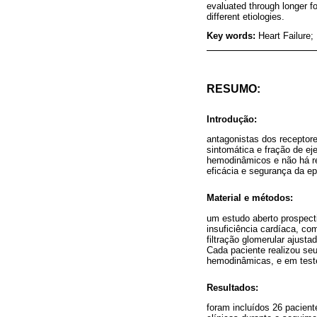
evaluated through longer f
different etiologies.
Key words:
Heart Failure;
RESUMO:
Introdução:
antagonistas dos receptor
sintomática e fração de ej
hemodinâmicos e não há rel
eficácia e segurança da e
Material e métodos:
um estudo aberto prospect
insuficiência cardíaca, co
filtração glomerular ajust
Cada paciente realizou seu
hemodinâmicas, e em teste
Resultados:
foram incluídos 26 pacien