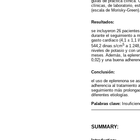
guías de práctica clínica.
clínicas, de laboratorio, 
(escala de Morisky-Green)
Resultados:
se incluyeron 26 paciente
durante el seguimiento a 
gasto cardíaco (4,1 ± 1,1 l
5
544,2 dinas.s/cm
a 1.248,
niveles de potasio y con un
meses. Además, la eplereno
0,02) y una buena adherenc
Conclusión:
el uso de eplerenona se as
adherencia al tratamiento
seguimiento más prolonga
diferentes etiologías.
Palabras clave:
Insuficien
SUMMARY: