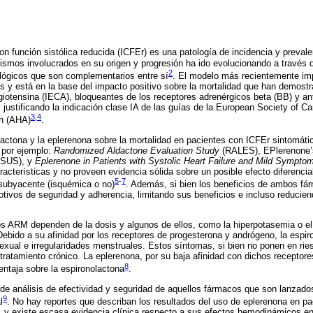
con función sistólica reducida (ICFEr) es una patología de incidencia y preval
smos involucrados en su origen y progresión ha ido evolucionando a través 
2
ológicos que son complementarios entre sí
. El modelo más recientemente im
y está en la base del impacto positivo sobre la mortalidad que han demostra
iotensina (IECA), bloqueantes de los receptores adrenérgicos beta (BB) y an
 justificando la indicación clase IA de las guías de la European Society of Ca
3
,
4
on (AHA)
.
olactona y la eplerenona sobre la mortalidad en pacientes con ICFEr sintomát
 por ejemplo:
Randomized Aldactone Evaluation Study
(RALES), EPlerenone’
ESUS), y
Eplerenone in Patients with Systolic Heart Failure and Mild Sympto
acterísticas y no proveen evidencia sólida sobre un posible efecto diferencial
5
-
7
a subyacente (isquémica o no)
. Además, si bien los beneficios de ambos fá
otivos de seguridad y adherencia, limitando sus beneficios e incluso reducien
s ARM dependen de la dosis y algunos de ellos, como la hiperpotasemia o el 
Debido a su afinidad por los receptores de progesterona y andrógeno, la espi
exual e irregularidades menstruales. Estos síntomas, si bien no ponen en ries
tratamiento crónico. La eplerenona, por su baja afinidad con dichos receptore
8
entaja sobre la espironolactona
.
 de análisis de efectividad y seguridad de aquellos fármacos que son lanzado
9
l
. No hay reportes que describan los resultados del uso de eplerenona en p
n, y existe escasa evidencia clínica respecto a sus efectos hemodinámicos e