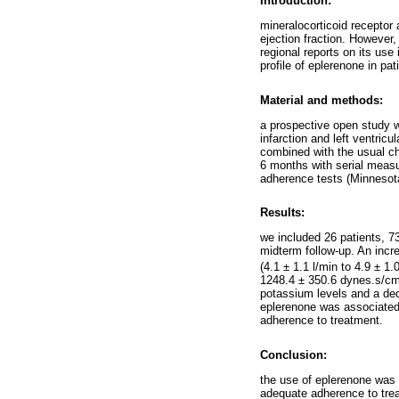
Introduction:
mineralocorticoid receptor
ejection fraction. However,
regional reports on its use
profile of eplerenone in pa
Material and methods:
a prospective open study w
infarction and left ventric
combined with the usual ch
6 months with serial measur
adherence tests (Minnesot
Results:
we included 26 patients, 7
midterm follow-up. An incre
(4.1 ± 1.1 l/min to 4.9 ± 
1248.4 ± 350.6 dynes.s/cm5
potassium levels and a decr
eplerenone was associated 
adherence to treatment.
Conclusion:
the use of eplerenone was 
adequate adherence to treat