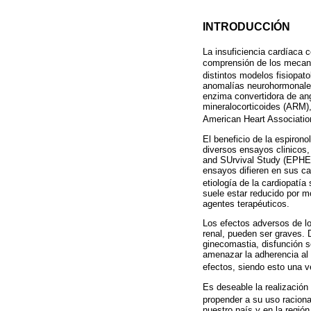
INTRODUCCIÓN
La insuficiencia cardíaca 
comprensión de los mecani
distintos modelos fisiopat
anomalías neurohormonales 
enzima convertidora de ang
mineralocorticoides (ARM),
American Heart Associati
El beneficio de la espiron
diversos ensayos clinicos,
and SUrvival Study (EPH
ensayos difieren en sus car
etiología de la cardiopatí
suele estar reducido por m
agentes terapéuticos.
Los efectos adversos de lo
renal, pueden ser graves. 
ginecomastia, disfunción s
amenazar la adherencia al 
efectos, siendo esto una v
Es deseable la realización
propender a su uso raciona
nuestro país y en la regió