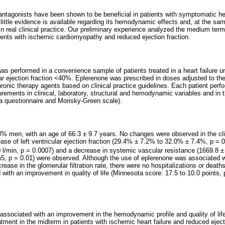
 antagonists have been shown to be beneficial in patients with symptomatic he
 little evidence is available regarding its hemodynamic effects and, at the sam
 in real clinical practice. Our preliminary experience analyzed the medium ter
tients with ischemic cardiomyopathy and reduced ejection fraction.
as performed in a convenience sample of patients treated in a heart failure u
ular ejection fraction <40%. Eplerenone was prescribed in doses adjusted to the 
ronic therapy agents based on clinical practice guidelines. Each patient perf
ements in clinical, laboratory, structural and hemodynamic variables and in th
a questionnaire and Morisky-Green scale).
3% men, with an age of 66.3 ± 9.7 years. No changes were observed in the clin
ase of left ventricular ejection fraction (29.4% ± 7.2% to 32.0% ± 7.4%, p = 
1.0 l/min, p = 0.0007) and a decrease in systemic vascular resistance (1669.8
, p = 0.01) were observed. Although the use of eplerenone was associated w
ease in the glomerular filtration rate, there were no hospitalizations or deaths
with an improvement in quality of life (Minnesota score: 17.5 to 10.0 points,
associated with an improvement in the hemodynamic profile and quality of lif
ment in the midterm in patients with ischemic heart failure and reduced ejecti