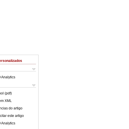
ersonalizados
 Analytics
ol (pdf)
 em XML
cias do artigo
itar este artigo
 Analytics