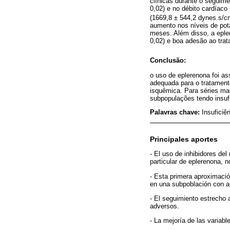
clínicas durante o seguim
0,02) e no débito cardíaco 
(1669,8 ± 544,2 dynes.s/c
aumento nos níveis de potá
meses. Além disso, a eple
0,02) e boa adesão ao tra
Conclusão:
o uso de eplerenona foi a
adequada para o tratament
isquêmica. Para séries m
subpopulações tendo insufi
Palavras chave:
Insuficiê
Principales aportes
- El uso de inhibidores del
particular de eplerenona, 
- Esta primera aproximació
en una subpoblación con a
- El seguimiento estrecho 
adversos.
- La mejoría de las variab