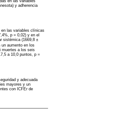
das en las variables
innesota) y adherencia
n las variables clínicas
4%, p = 0,02) y en el
ar sistémica (1669,8 ±
n un aumento en los
i muertes a los seis
7,5 a 10,0 puntos, p =
 seguridad y adecuada
ries mayores y un
entes con ICFEr de