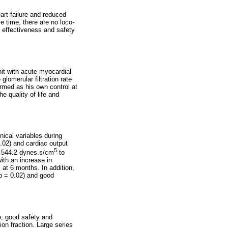
art failure and reduced
e time, there are no loco-
m effectiveness and safety
nit with acute myocardial
glomerular filtration rate
ormed as his own control at
e quality of life and
ical variables during
0.02) and cardiac output
5
 ± 544.2 dynes.s/cm
to
ith an increase in
 at 6 months. In addition,
 p = 0.02) and good
e, good safety and
on fraction. Large series