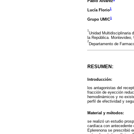
Pablo Álvarez
1
Lucía Florio
1
Grupo UMIC
1
Unidad Multidisciplinaria 
la República. Montevideo,
2
Departamento de Farmacolo
RESUMEN:
Introducción:
los antagonistas del recep
fracción de eyección reduc
hemodinámicos y no existen
perfil de efectividad y se
Material y métodos:
se realizó un estudio pros
cardíaca con antecedente d
Eplerenona se prescribió en