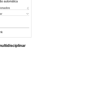
ão automática
cionados
ar
nk
ultidisciplinar