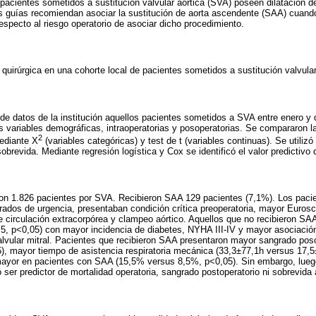
 pacientes sometidos a sustitución valvular aórtica (SVA) poseen dilatación d
as guías recomiendan asociar la sustitución de aorta ascendente (SAA) cua
especto al riesgo operatorio de asociar dicho procedimiento.
d quirúrgica en una cohorte local de pacientes sometidos a sustitución valvula
e de datos de la institución aquellos pacientes sometidos a SVA entre enero y
s variables demográficas, intraoperatorias y posoperatorias. Se compararon 
2
ediante X
(variables categóricas) y test de t (variables continuas). Se utiliz
brevida. Mediante regresión logística y Cox se identificó el valor predictivo
ron 1.826 pacientes por SVA. Recibieron SAA 129 pacientes (7,1%). Los pa
ados de urgencia, presentaban condición crítica preoperatoria, mayor Euros
e circulación extracorpórea y clampeo aórtico. Aquellos que no recibieron S
5, p<0,05) con mayor incidencia de diabetes, NYHA III-IV y mayor asociació
alvular mitral. Pacientes que recibieron SAA presentaron mayor sangrado pos
), mayor tiempo de asistencia respiratoria mecánica (33,3±77,1h versus 17,5
mayor en pacientes con SAA (15,5% versus 8,5%, p<0,05). Sin embargo, luego
ó ser predictor de mortalidad operatoria, sangrado postoperatorio ni sobrevida 