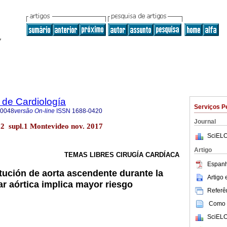
 de Cardiología
Serviços P
-0048
versão On-line
ISSN
1688-0420
Journal
32 supl.1 Montevideo nov. 2017
SciELO
Artigo
TEMAS LIBRES CIRUGÍA CARDÍACA
Espanh
itución de aorta ascendente durante la
Artigo
ar aórtica implica mayor riesgo
Referên
Como c
SciELO