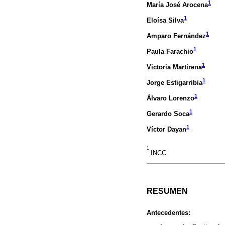
1
María José Arocena
1
Eloísa Silva
1
Amparo Fernández
1
Paula Farachio
1
Victoria Martirena
1
Jorge Estigarribia
1
Álvaro Lorenzo
1
Gerardo Soca
1
Víctor Dayan
1
INCC
RESUMEN
Antecedentes: