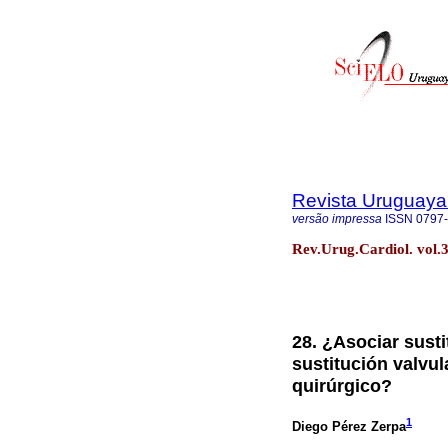
Revista Uruguaya
versão impressa
ISSN
0797
Rev.Urug.Cardiol. vol.
28. ¿Asociar sust
sustitución valvul
quirúrgico?
1
Diego Pérez Zerpa