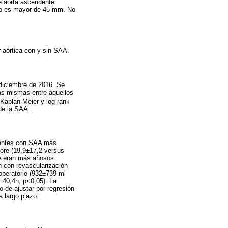
e aorta ascendente.
ndo es mayor de 45 mm. No
r aórtica con y sin SAA.
 diciembre de 2016. Se
las mismas entre aquellos
ó Kaplan-Meier y log-rank
 de la SAA.
cientes con SAA más
core (19,9±17,2 versus
AA eran más añosos
n con revascularización
operatorio (932±739 ml
±40,4h, p<0,05). La
 de ajustar por regresión
a largo plazo.