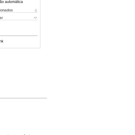
ão automática
cionados
ar
nk