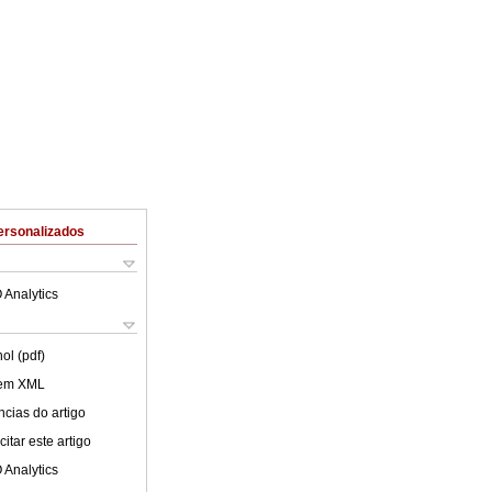
ersonalizados
 Analytics
ol (pdf)
 em XML
cias do artigo
itar este artigo
 Analytics