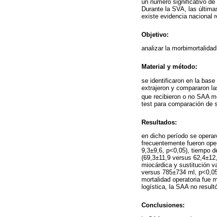
un número significativo de
Durante la SVA, las últim
existe evidencia nacional r
Objetivo:
analizar la morbimortalida
Material y método:
se identificaron en la bas
extrajeron y compararon la
que recibieron o no SAA m
test para comparación de so
Resultados:
en dicho período se opera
frecuentemente fueron oper
9,3±9,6, p<0,05), tiempo d
(69,3±11,9 versus 62,4±12,
miocárdica y sustitución v
versus 785±734 ml, p<0,05
mortalidad operatoria fue 
logística, la SAA no result
Conclusiones: