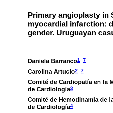
Primary angioplasty in
myocardial infarction: 
gender. Uruguayan casu
1
7
Daniela Barranco
2
7
Carolina Artucio
Comité de Cardiopatía en la 
3
de Cardiología
Comité de Hemodinamia de l
4
de Cardiología