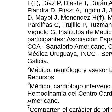
F(†), Díaz P, Dieste T, Durán 
Fiandra D, Firszt A, Irigoin J
D, Mayol J, Menéndez H(†), Mi
Pardiñas C, Trujillo P, Tuzman
Vignolo G. Institutos de Medi
participantes: Asociación Es
CCA - Sanatorio Americano, CC
Médica Uruguaya, INCC - Serv
Galicia.
5
Médico, neurólogo y asesor b
Recursos.
6
Médico, cardiólogo intervenci
Hemodinamia del Centro Cardi
Americano.
7
Comparten el carácter de pri