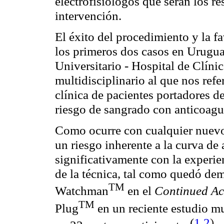
electrofisiólogos que serán los re
intervención.
El éxito del procedimiento y la f
los primeros dos casos en Urugua
Universitario - Hospital de Clínica
multidisciplinario al que nos refe
clínica de pacientes portadores d
riesgo de sangrado con anticoagu
Como ocurre con cualquier nuevo 
un riesgo inherente a la curva de 
significativamente con la experie
de la técnica, tal como quedó dem
TM
Watchman
en el
Continued Ac
TM
Plug
en un reciente estudio mu
(
1
,
2
)