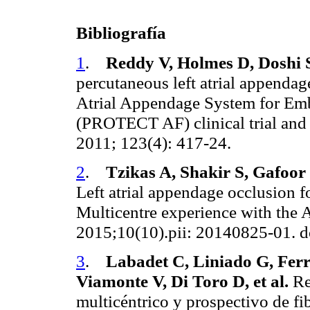
Bibliografía
1
.
Reddy V, Holmes D, Doshi S
percutaneous left atrial appendag
Atrial Appendage System for Embo
(PROTECT AF) clinical trial and t
2011; 123(4): 417-24.
2
.
Tzikas A, Shakir S, Gafoor 
Left atrial appendage occlusion for
Multicentre experience with the 
2015;10(10).pii: 20140825-01.
3
.
Labadet C, Liniado G, Ferr
Viamonte V, Di Toro D, et al.
Re
multicéntrico y prospectivo de fi