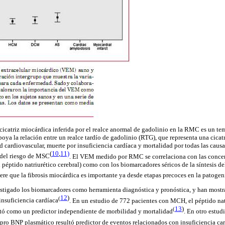
cicatriz miocárdica inferida por el realce anormal de gadolinio en la RMC es un tema
oya la relación entre un realce tardío de gadolinio (RTG), que representa una cicat
d cardiovascular, muerte por insuficiencia
cardíaca
y mortalidad por todas las causa
(
10
,
11)
 del riesgo de MSC
.
El VEM medido por RMC se correlaciona con las concen
 péptido
natriurético
cerebral) como con los
biomarcadores
séricos de la síntesis d
ere que la fibrosis miocárdica es importante ya desde etapas precoces en la patogen
stigado los
biomarcadores
como herramienta diagnóstica y
pronóstica
, y han most
12
)
(
insuficiencia
cardíaca
.
En un estudio de 772 pacientes con MCH, el péptido
na
13
)
(
ortó como un
predictor
independiente de morbilidad y
mortalidad
.
En otro estud
T-pro BNP plasmático resultó
predictor
de eventos relacionados con insuficiencia
ca