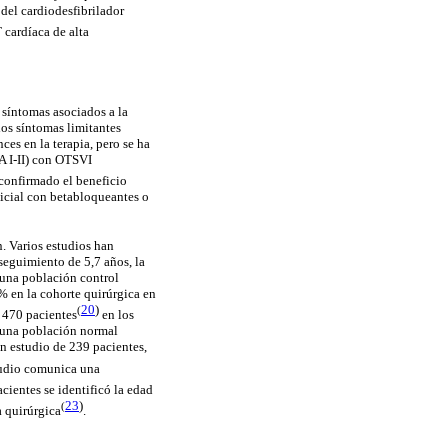
 del
cardiodesfibrilador
T
cardíaca
de alta
 síntomas asociados a la
los síntomas limitantes
es en la terapia, pero se ha
A I-II) con OTSVI
 confirmado el beneficio
nicial con
betabloqueantes
o
. Varios estudios han
seguimiento de 5,7 años, la
una población control
 en la cohorte quirúrgica en
20
)
(
e 470
pacientes
en los
n una población normal
n estudio de 239 pacientes,
tudio comunica una
cientes se identificó la edad
23
)
(
a
quirúrgica
.