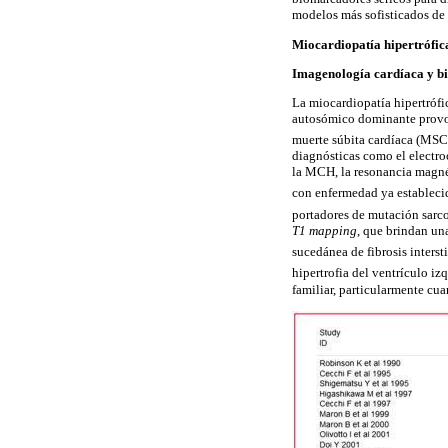
modelos más sofisticados de 
Miocardiopatía
hipertrófi
Imagenología
cardíaca
y
b
La
miocardiopatía
hipertrófi
autosómico
dominante provo
muerte súbita
cardíaca
(MSC),
diagnósticas como el electr
la MCH, la resonancia magn
con enfermedad ya estableci
portadores de mutación
sarc
T1
mapping
, que brindan un
sucedánea de fibrosis
interst
hipertrofia del ventrículo iz
familiar, particularmente c