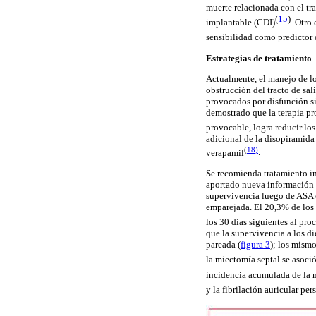
muerte relacionada con el tr
(
15
)
implantable
(CDI)
.
Otro 
sensibilidad como
predictor
Estrategias de tratamiento
Actualmente, el manejo de lo
obstrucción del tracto de sal
provocados por disfunción si
demostrado que la terapia pr
provocable
, logra reducir lo
adicional de la
disopiramida
(
18)
verapamil
.
Se recomienda tratamiento
i
aportado nueva información 
supervivencia luego de ASA e
emparejada. El 20,3% de los
los 30 días siguientes al
pro
que la supervivencia a los 
pareada (
figura 3
); los mism
la
miectomía
septal
se asoció
incidencia acumulada de la 
y la fibrilación auricular pe