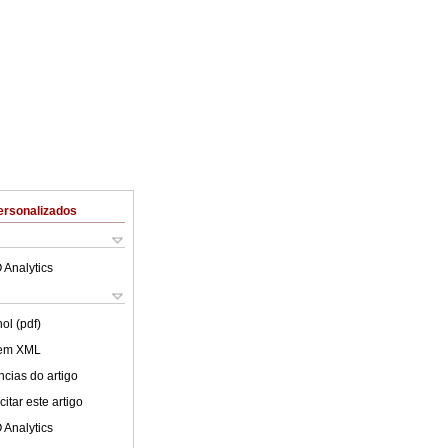
ersonalizados
 Analytics
ol (pdf)
 em XML
cias do artigo
itar este artigo
 Analytics