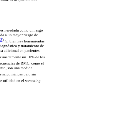
s es heredada como un rasgo
ada a un mayor riesgo de
-
3
)
. Si bien hay herramientas
iagnóstico y tratamiento de
ca adicional en pacientes
proximadamente un 10% de los
ecuencias de RMC, como el
anto, son una medida
es
sarcoméricas
pero sin
e utilidad en el
screening