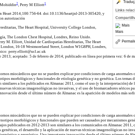
Traduç
2
1
Mohiddin
, Perry M Elliott
Links rela
en
Heart
2014
;100:756
-64.
doi
:
10.1136/
heartjnl
-2013-305420, y
Compartilh
con autorización
Mais
reditarias,
The
Heart
Hospital,
University
College
London
,
Mais
ogía,
The
London
Chest
Hospital, Londres, Reino Unido.
Permali
rry M. Elliott,
Unidad
de
Cardiopatías
Hereditarias
, The Heart
ge London, 16-18 Westmoreland Street, London W1G8PH,
Londres
,
nico: perry.elliott@ucl.ac.uk
 2013; aceptado: 5 de febrero de 2014; publicado en línea por primera vez: 6 de 
tornos miocárdicos que no se pueden explicar por condiciones de carga anormales 
enotipos morfológicos y funcionales de etiología genética y no genética. Los temas 
 similares a los publicados en
Almanac
2011, como el uso (y la interpretación) de l
e nuevas técnicas
imagenológicas
no
invasivas
, y el uso de
biomarcadores
séricos pa
innovación desde el último número de
Almanac
es la aparición de modelos más sofi
tornos miocárdicos que no se pueden explicar por condiciones de carga anormales 
e fenotipos morfológicos y funcionales que pueden ser causados por mecanismos gené
bajos publicados en 2012-2013 son similares a los comunicados en
Almanac
2011, c
s genéticas, el desarrollo y la aplicación de nuevas técnicas
imagenológicas
no
inv
diagnóstico y pronóstico. Una importante innovación desde el último número de
Al