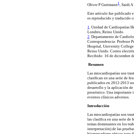
1
Oliver P Guttmann
,
Saidi
A 
Este artículo fue publicado 
es reproducido y traducido 
1
. Unidad de Cardiopatías He
Londres, Reino Unido.
2
. Departamento de Cardiol
Correspondencia
:
Profesor
Pe
Hospital, University Colle
Reino
Unido
.
Correo electró
Recibido: 16 de diciembre de
Resumen
Las
miocardiopatías
son tras
clasifican en una serie de f
publicados en 2012-2013 son
desarrollo y la aplicación d
pronóstico. Una importante 
eventos clínicos adversos.
Introducción
Las
miocardiopatías
son tras
las clasifica en una serie d
temas dominantes en los tra
interpretación) de las prueba
biomarcadores
séricos para 