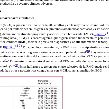
predicción de eventos clínicos adversos.
ca
iomarcadores
circulantes
ca (MCH) se presenta en uno de cada 500 adultos y en la mayoría de los individuo
cado por mutaciones en los genes de proteínas
sarcoméricas
cardíacas y está asoci
1
(
 disfunción ventricular progresiva y accidente
cerebrovascular
(ACV) (
figura 1
)
ocardiograma (ECG) y el ecocardiograma, que siguen siendo fundamentales para el d
ética
cardíaca
(RMC) mejora la precisión diagnóstica y aporta información fenotípi
(
4
-
7
)
da (
figura 2
)
.
Por ejemplo, en un estudio, la RMC identificó hipertrofia en a
8
)
(
omérica
cuyo ecocardiograma mostraba un espesor parietal
normal
.
Hay nuevas s
a estimación cuantitativa del volumen extracelular del miocardio (VEM) y, por lo t
5
)
(
icial
. En un estudio se reportó el aumento del VEM en individuos con mutacion
9
)
(
quierdo (VI
)
.
Estos hallazgos sugieren que el uso selectivo de la RMC puede ser d
uando hay otras características congruentes con MCH, como anomalías del ECG.