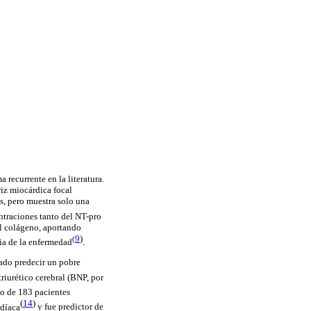
 recurrente en la literatura.
riz miocárdica focal
s, pero muestra solo una
traciones tanto del NT-pro
el colágeno, aportando
9
)
(
ia de la
enfermedad
.
rado predecir un pobre
triurético
cerebral (BNP, por
io de 183 pacientes
(
14
)
rdíaca
y fue
predictor
de