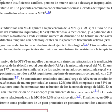
asplante e insuficiencia
cardíaca
, pero no de muerte súbita o descargas inapropiadas
estudio de 183 pacientes comunica concentraciones séricas elevadas de
troponina
16
)
(
de resultados adversos en la
MCH
.
s individuos con MCH apunta a la prevención de la MSC y el ACV, el alivio de los
ida del ventrículo izquierdo (OTSVI) refractarios a la medicación, y la paliación de 
stólica o diastólica. Desde el último número de
Almanac
no ha habido muchos avanc
ofiláctica temprana con
betabloqueantes
en los pacientes físicamente activos (NYH
17
)
(
s gradientes del tracto de salida durante el ejercicio
fisiológico
.
Otro estudio ha
en la terapia de los pacientes sintomáticos con obstrucción resistente a la terapia i
nvasivo
de la OTSVI en aquellos pacientes con síntomas refractarios a la medicación
acerca de la ablación
septal
con alcohol (ASA) y la
miectomía
septal
del VI. En un 
n 177 pacientes fue similar a la de los pacientes tratados con
miectomía
septal
y a 
 pacientes sometidos a ASA requirieron implante de marcapasos comparado con 2,3%
19
)
(
cedimiento
.
Se comunicaron resultados similares luego de ASA en un estudio d
diez años (tasa de muerte por todas las causas 1,2%) fue 88% comparado con 84% e
os autores también comunican una reducción de los factores de riesgo de MSC. En u
21
)
(
 con una reducción de los síncopes y un aumento de la
supervivencia
.
Otro es
22
)
(
muerte relacionada con la MCH de 3,3% a los cinco
años
.
Finalmente, en 699 pa
rsistente como
predictores
de un peor pronóstico en pacientes sometidos a
miectomí