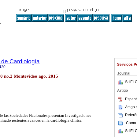
 de Cardiología
Serviços P
420
Journal
30 no.2 Montevideo ago. 2015
SciELO
Artigo
Espanh
Artigo
Referên
de las Sociedades Nacionales presentan investigaciones
inado recientes avances en la cardiología clínica
Como c
SciELO