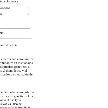
ão automática
cionados
ar
nk
marzo de 2014.
o enfermedad coronaria. Se
dominantes en los trabajos
as pruebas genéticas, el
ra el diagnóstico y el
sticados de predicción de
o enfermedad coronaria. Se
ticos y no genéticos. Los
omo el uso (y la
asivas
y el uso de
manac
es la aparición de