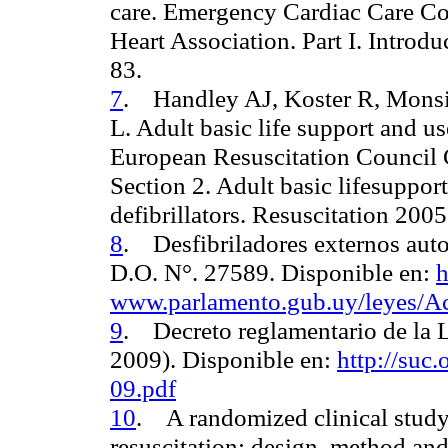
care. Emergency Cardiac Care C
Heart Association. Part I. Intro
83.
7
.
Handley AJ, Koster R, Monsi
L.
Adult basic life support and us
European Resuscitation Council 
Section 2. Adult basic lifesuppor
defibrillators. Resuscitation 20
8
. Desfibriladores externos aut
D.O. N°. 27589. Disponible en:
h
www.parlamento.gub.uy/leyes/
9
. Decreto reglamentario de la 
2009). Disponible en:
http://suc
09.pdf
10
. A randomized clinical study
resuscitation: design, method and 