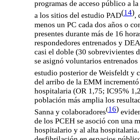
programas de acceso público a la 
(
14
)
a los sitios del estudio PAD
,
menos un PC cada dos años o con
presentes durante más de 16 horas 
respondedores entrenados y DEA la
casi el doble (30 sobrevivientes d
se asignó voluntarios entrenados
estudio posterior de Weisfeldt y
c
del arribo de la EMM incrementó s
hospitalaria (OR 1,75; IC95% 1,2
población más amplia los resulta
16
)
(
Sanna y
colaboradores
eviden
de los PCEH se asoció con una me
hospitalario y al alta hospitalari
desfibrilación en espacios públi