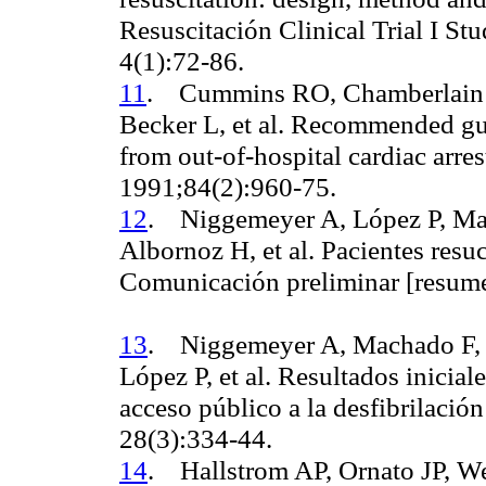
Resuscitación Clinical Trial I 
4(1):72-86.
11
.
Cummins RO, Chamberlain 
Becker L, et al.
Recommended guid
from out-of-hospital cardiac arres
1991
;84
(2):960-75.
12
.
Niggemeyer A, López P, Ma
Albornoz H, et al.
Pacientes resu
Comunicación preliminar [resum
13
.
Niggemeyer A, Machado F, 
López P, et al.
Resultados inicial
acceso público a la desfibrilaci
28(3):334-44.
14
.
Hallstrom AP, Ornato JP, We