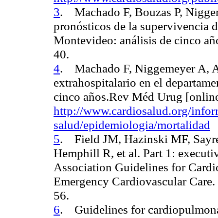
3
.
Machado F, Bouzas P, Nigge
pronósticos de la supervivencia d
Montevideo: análisis de cinco a
40.
4
.
Machado F, Niggemeyer A, 
extrahospitalario en el departam
cinco años.Rev Méd Urug [online
http://www.cardiosalud.org/info
salud/epidemiologia/mortalidad
5
.
Field JM, Hazinski MF, Say
Hemphill R, et al.
Part 1: execut
Association Guidelines for Card
Emergency Cardiovascular Care. 
56.
6
. Guidelines for cardiopulmona