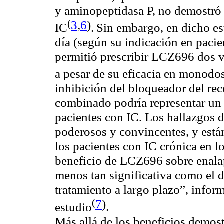
y aminopeptidasa P, no demostró s
(
3
,
6
)
IC
.
Sin embargo, en dicho est
día (según su indicación en pacie
permitió prescribir LCZ696 dos 
a pesar de su eficacia en monodo
inhibición del bloqueador del rec
combinado podría representar un 
pacientes con IC. Los hallazgos 
poderosos y convincentes, y están
los pacientes con IC crónica en 
beneficio de LCZ696 sobre enalapr
menos tan significativa como el d
tratamiento a largo plazo”, inform
(
7
)
estudio
.
Más allá de los beneficios demos