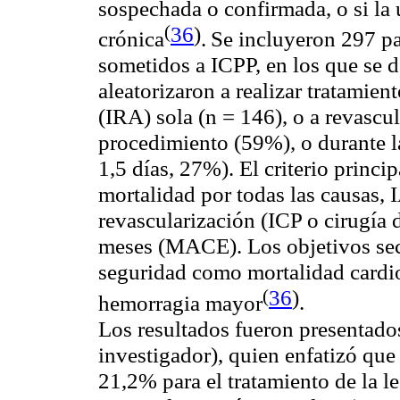
sospechada o confirmada, o si la 
(
36
)
crónica
.
Se incluyeron 297 pa
sometidos a ICPP, en los que se 
aleatorizaron a realizar tratamient
(IRA) sola (n = 146), o a revascu
procedimiento (59%), o durante 
1,5 días, 27%). El criterio princ
mortalidad por todas las causas,
revascularización (ICP o cirugía 
meses (MACE). Los objetivos sec
seguridad como mortalidad card
(
36
)
hemorragia
mayor
.
Los resultados fueron presentado
investigador), quien enfatizó qu
21,2% para el tratamiento de la l