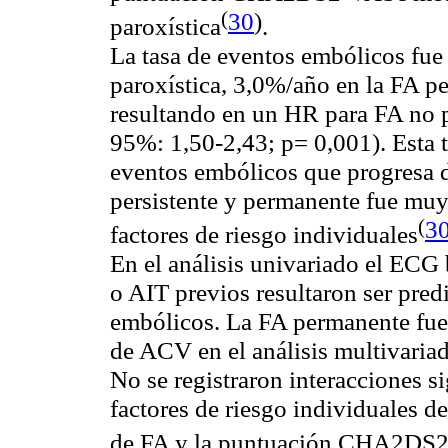
(
30
)
paroxística
.
La tasa de eventos embólicos fue
paroxística, 3,0%/año en la FA p
resultando en un HR para FA no p
95%: 1,50-2,43; p= 0,001). Esta 
eventos embólicos que progresa d
persistente y permanente fue muy
(
3
factores de riesgo
individuales
En el análisis univariado el ECG 
o AIT previos resultaron ser pred
embólicos. La FA permanente fue 
de ACV en el análisis multivaria
No se registraron interacciones si
factores de riesgo individuales 
de FA y la puntuación CHA2DS2