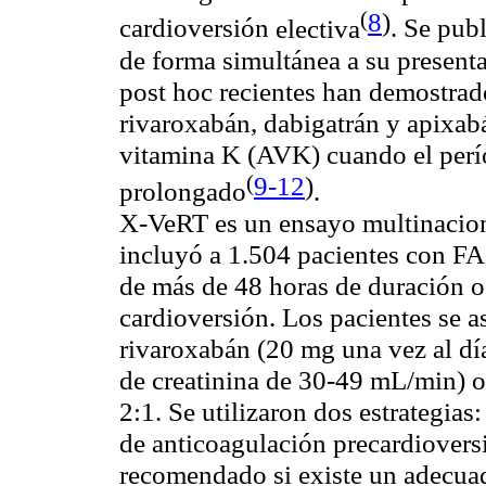
(
8
)
cardioversión
electiva
. Se pub
de forma simultánea a su presenta
post hoc recientes han demostrad
rivaroxabán, dabigatrán y apixabá
vitamina K (AVK) cuando el perío
(
9-12
)
prolongado
.
X-VeRT es un ensayo multinaciona
incluyó a 1.504 pacientes con F
de más de 48 horas de duración o
cardioversión. Los pacientes se as
rivaroxabán (20 mg una vez al dí
de creatinina de 30-49 mL/min) o
2:1. Se utilizaron dos estrategia
de anticoagulación precardiovers
recomendado si existe un adecuad