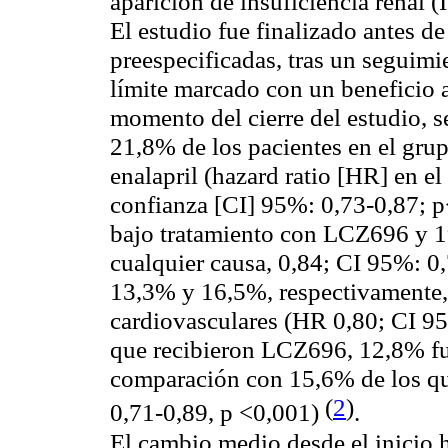
aparición de insuficiencia renal (
El estudio fue finalizado antes d
preespecificadas, tras un seguimi
límite marcado con un beneficio
momento del cierre del estudio, s
21,8% de los pacientes en el gr
enalapril (hazard ratio [HR] en e
confianza [CI] 95%: 0,73-0,87; p
bajo tratamiento con LCZ696 y 1
cualquier causa, 0,84; CI 95%: 0,
13,3% y 16,5%, respectivamente,
cardiovasculares (HR 0,80; CI 95
que recibieron LCZ696, 12,8% fu
comparación con 15,6% de los qu
(
2
)
0,71-0,89, p <0,001)
.
El cambio medio desde el inicio 