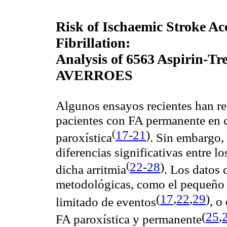
Risk of Ischaemic Stroke Acc
Fibrillation:
Analysis of 6563 Aspirin-T
AVERROES
Algunos ensayos recientes han re
pacientes con FA permanente en 
(
17-21
)
paroxística
. Sin embargo,
diferencias significativas entre l
(
22-28
)
dicha
arritmia
. Los datos 
metodológicas, como el pequeño 
(
17
,
22
,
29
)
limitado de eventos
, o
(
25
,
FA paroxística y permanente