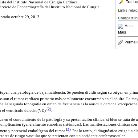
Traduç
ista del Instituto Nacional de Cirugía Cardíaca.
Servicio de Ecocardiografía del Instituto Nacional de Cirugía
Links rela
eptado octubre 29, 2013.
Compartilh
Mais
Mais
Permali
tuyen una patología de baja incidencia. Se pueden dividir según su origen en prim
s son el tumor cardíaco primario más comúnmente encontrado en el adulto. La may
rda, la segunda topografía en orden de frecuencia es la aurícula derecha, excepcion
(
2
)
en el ventrículo derecho(VD)
.
ca en el conocimiento de la patología y su presentación clínica, si bien se trata d
omplicación (generalmente embolias sistémicas). Las manifestaciones clínicas son
(
3
)
úmero y potencial embolígeno del tumor
.
Por lo tanto, el diagnóstico exige un al
actores de riesgo vascular que se presentan con un accidente cerebrovascular.