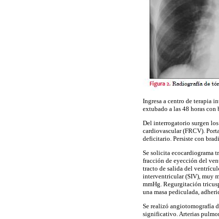
Ingresa a centro de terapia i
extubado a las 48 horas con 
Del interrogatorio surgen lo
cardiovascular (FRCV). Porta
deficitario. Persiste con bra
Se solicita ecocardiograma t
fracción de eyección del ven
tracto de salida del ventríc
interventricular (SIV), muy 
mmHg. Regurgitación tricusp
una masa pediculada, adherid
Se realizó angiotomografía d
significativo. Arterias pulm