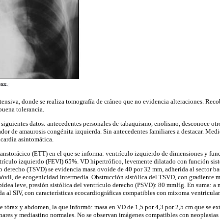
ntensiva, donde se realiza tomografía de cráneo que no evidencia alteraciones. Reco
buena tolerancia.
s siguientes datos: antecedentes personales de tabaquismo, enolismo, desconoce otro
dor de amaurosis congénita izquierda. Sin antecedentes familiares a destacar. Me
dicardia asintomática.
ranstorácico (ETT) en el que se informa: ventrículo izquierdo de dimensiones y func
trículo izquierdo (FEVI) 65%. VD hipertrófico, levemente dilatado con función sist
ulo derecho (TSVD) se evidencia masa ovoide de 40 por 32 mm, adherida al sector ba
móvil, de ecogenicidad intermedia. Obstrucción sistólica del TSVD, con gradiente
ídea leve, presión sistólica del ventrículo derecho (PSVD): 80 mmHg. En suma: a n
a al SIV, con características ecocardiográficas compatibles con mixoma ventricula
e tórax y abdomen, la que informó: masa en VD de 1,5 por 4,3 por 2,5 cm que se ex
onares y mediastino normales. No se observan imágenes compatibles con neoplasias 