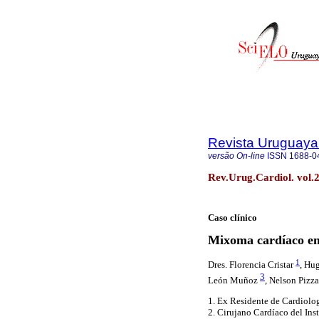
Revista Uruguaya
versão On-line
ISSN
1688-0
Rev.Urug.Cardiol. vol.
Caso clínico
Mixoma cardíaco en
1
Dres. Florencia Cristar
, Hu
3
León Muñoz
, Nelson Pizz
1. Ex Residente de Cardiolog
2. Cirujano Cardíaco del Ins