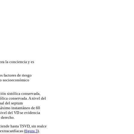
bra la conciencia y es
s factores de riesgo
dio socioeconómico
ión sistólica conservada,
ólica conservada. A nivel del
sal del septum
 máximo instantáneo de 60
ivel del VD se evidencia
r derecho.
tiende hasta TSVD, sin realce
extracardíacas (
figura 3
).