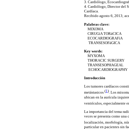
3. Cardiólogo, Ecocardiograf
4. Cardiólogo, Director del 
Cardíaca.
Recibido agosto 6, 2013; ac
Palabras clave:
MIXOMA
CIRUGíA TORáCICA
ECOCARDIOGRAFíA
TRANSESOFáGICA
Key words:
MYXOMA
THORACIC SURGERY
TRANSESOPHAGEAL
ECHOCARDIOGRAPHY
Introducción
Los tumores cardíacos consti
(
1
)
metástasicos
. Los mixoma
ubican en la aurícula izquie
ventrículos, especialmente 
La importancia del tema radi
veces se presenta como una c
localización, morfología, n
particular en pacientes sin f