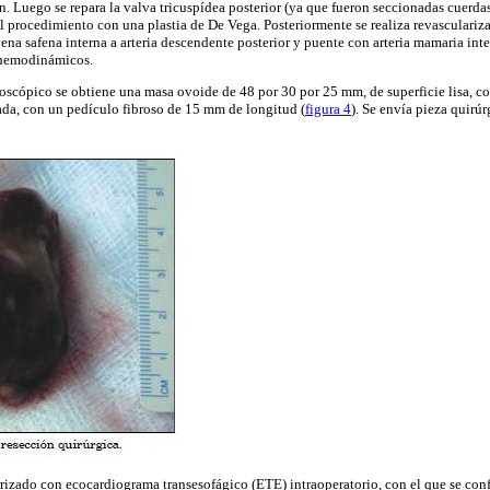
n. Luego se repara la valva tricuspídea posterior (ya que fueron seccionadas cuer
l procedimiento con una plastia de De Vega. Posteriormente se realiza revasculari
ena safena interna a arteria descendente posterior y puente con arteria mamaria in
i hemodinámicos.
oscópico se obtiene una masa ovoide de 48 por 30 por 25 mm, de superficie lisa, col
ada, con un pedículo fibroso de 15 mm de longitud (
figura 4
). Se envía pieza quirú
izado con ecocardiograma transesofágico (ETE) intraoperatorio, con el que se confi