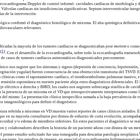
 ecocardiograma Doppler de control informó: cavidades cardíacas de morfología y 
 Válvulas cardíacas sin insuficiencias significativas. Septum interventricular íntegro
días de la intervención.
ógica confirmó el diagnóstico histológico de mixoma. El alta quirúrgica definitiva 
rdiovasculares relevantes.
décadas la mayoría de los tumores cardíacos se diagnosticaban
post mortem
o como 
(
1
)
a
.
Con el desarrollo de la ecocardiografía, sobre todo la ecocardiografía transeso
te de casos de tumores cardíacos asintomáticos diagnosticados precozmente.
línico nos sugiere que los síntomas y signos (depresión de conciencia, hipotensión, 
urgitación yugular) fueron consecuencia de una obstrucción transitoria del TSVD. 
s clínicas como el taponamiento cardíaco, el tromboembolismo pulmonar masivo, el
remisión espontánea en nuestro paciente aleja estos diagnósticos diferenciales. E
je eléctrico a derecha y BIRD, los cuales nos sugieren sobrecarga sistólica de cavi
n la presencia de un mixoma en el VD que retrospectivamente interpretamos como la
ida del mismo. La presentación clínica inespecífica sumada a la baja prevalencia de 
ios imagenológicos para definir el diagnóstico.
ratura referida a mixomas en VD muestra varios reportes de casos clínicos aislados. Es
que en su mayoría consultaron por disnea de esfuerzo de corta evolución, acompaña
recordial y/o edema de miembros inferiores. En estos pacientes el diagnóstico se re
on y colaboradores describen la historia de un paciente añoso con disnea de un mes
el primer estudio solicitado fue una tomografía para descartar patología neoplásica
ro paciente, los estudios de imagen, en especial el ecocardiograma bidimensional tra