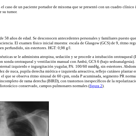
el caso de un paciente portador de mixoma que se presentó con un cuadro clínico 
e su tumor.
de 58 años de edad. Se desconocen antecedentes personales y familiares puesto que
ciencia. El examen físico inicial muestra: escala de Glasgow (GCS) de 9, ritmo reg
en perfundido, sin estertores. HGT: 0,98 g/l.
uticas se le administra atropina, sedación y se procede a intubación orotraqueal (IO
on sonda orotraqueal y ventilación manual con Ambú, GCS 6 (bajo sedoanalgesia). S
esternal izquierdo e ingurgitación yugular, PA: 100/60 mmHg, sin estertores. Abdom
ez de nuca, pupila derecha miótica e izquierda arreactiva, reflejo cutáneo plantar en
 el que se observa ritmo sinusal de 60 cpm, onda P acuminada, segmento PR normal.
ncompleto de rama derecha (BIRD), con trastornos inespecíficos de la repolarizaci
rdiotorácico conservado, campos pulmonares normales (
figura 2
).