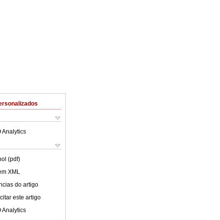
ersonalizados
 Analytics
ol (pdf)
 em XML
cias do artigo
itar este artigo
 Analytics