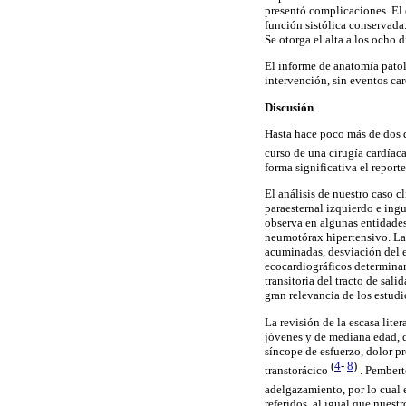
presentó complicaciones. El
función sistólica conservada.
Se otorga el alta a los ocho 
El informe de anatomía patol
intervención, sin eventos ca
Discusión
Hasta hace poco más de dos 
curso de una cirugía cardíac
forma significativa el repor
El análisis de nuestro caso c
paraesternal izquierdo e ing
observa en algunas entidade
neumotórax hipertensivo. La 
acuminadas, desviación del e
ecocardiográficos determina
transitoria del tracto de sal
gran relevancia de los estud
La revisión de la escasa lite
jóvenes y de mediana edad, 
síncope de esfuerzo, dolor p
(
4
-
8
)
transtorácico
. Pembert
adelgazamiento, por lo cual 
referidos, al igual que nuest