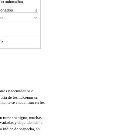
ão automática
cionados
ar
nk
arios y secundarios o
oría de los mixomas se
almente se encuentran en los
e un tumor benigno, muchas
 variadas y dependen de la
to índice de sospecha, en