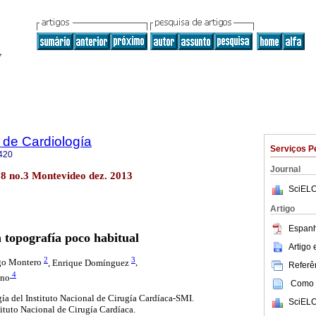
 de Cardiología
Serviços P
420
Journal
28 no.3 Montevideo dez. 2013
SciELO
Artigo
Espanh
 topografía poco habitual
Artigo
2
3
go Montero
, Enrique Domínguez
,
Referên
4
ano
Como c
ía del Instituto Nacional de Cirugía Cardíaca-SMI.
SciELO
tituto Nacional de Cirugía Cardíaca.