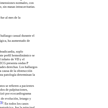
dimensiones normales, con
, sin masas intracavitarias.
fue al mes de la
hallazgo casual durante el
fágica, ha aumentado de
bradicardia, soplo
Este perfil hemodinámico se
 infarto de VD y el
l ECG presenta ondas P
dades derechas. Los hallazgos
 causa de la obstrucción
esta patología determinan la
tos se refieren a pacientes
dos de palpitaciones,
alizó por ecocardiograma
 de evolución, letargo y
(
9
)
.
En todos los casos
nstorácico, fue la principal