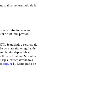
inusual como resultado de la
 es encontrado en la vía
ular de 40 lpm, presión
T). Se traslada a servicio de
e constata ritmo regular de
en blando, depresible e
 flexión bilateral. Se realiza
 Eje eléctrico desviado a
ón (
figura 1
). Radiografía de