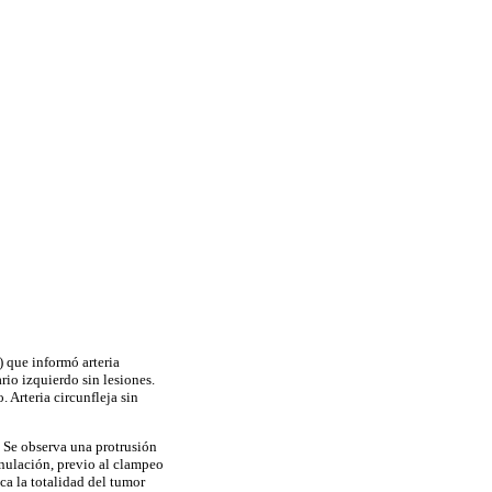
) que informó arteria
io izquierdo sin lesiones.
 Arteria circunfleja sin
. Se observa una protrusión
anulación, previo al clampeo
ca la totalidad del tumor