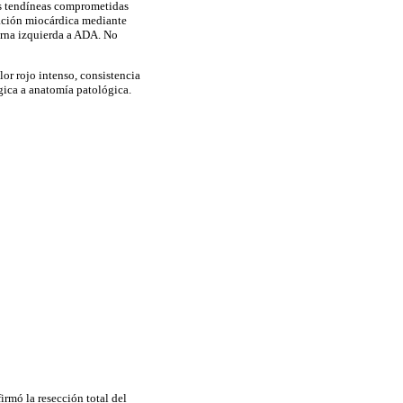
das tendíneas comprometidas
zación miocárdica mediante
terna izquierda a ADA. No
or rojo intenso, consistencia
rgica a anatomía patológica.
rmó la resección total del