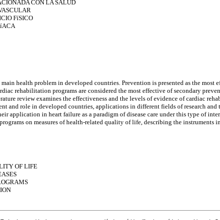
CIONADA CON LA SALUD
VASCULAR
IO FíSICO
DíACA
e main health problem in developed countries. Prevention is presented as the most ef
ardiac rehabilitation programs are considered the most effective of secondary preve
erature review examines the effectiveness and the levels of evidence of cardiac rehab
 and role in developed countries, applications in different fields of research and 
eir application in heart failure as a paradigm of disease care under this type of inte
programs on measures of health-related quality of life, describing the instruments i
TY OF LIFE
EASES
ROGRAMS
TION