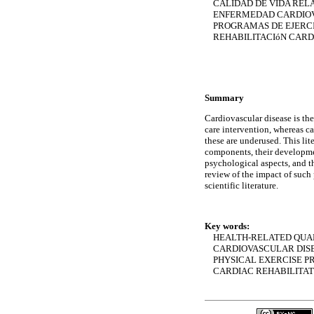
CALIDAD DE VIDA RELA
ENFERMEDAD CARDIO
PROGRAMAS DE EJERCIC
REHABILITACIóN CAR
Summary
Cardiovascular disease is th
care intervention, whereas c
these are underused. This lit
components, their development
psychological aspects, and th
review of the impact of such 
scientific literature.
Key words:
HEALTH-RELATED QUALI
CARDIOVASCULAR DIS
PHYSICAL EXERCISE P
CARDIAC REHABILITA