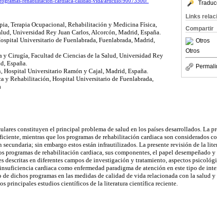
programas-rehabilitacion-cardiaca-calidad-vida/articulo/90073500/
Traduc
Links rela
pia, Terapia Ocupacional, Rehabilitación y Medicina Física,
Compartir
alud, Universidad Rey Juan Carlos, Alcorcón, Madrid, España.
Hospital Universitario de Fuenlabrada, Fuenlabrada, Madrid,
Otros
Otros
 y Cirugía, Facultad de Ciencias de la Salud, Universidad Rey
id, España.
Permali
n, Hospital Universitario Ramón y Cajal, Madrid, España.
ca y Rehabilitación, Hospital Universitario de Fuenlabrada,
a
lares constituyen el principal problema de salud en los países desarrollados. La 
ficiente, mientras que los programas de rehabilitación cardiaca son considerados co
secundaria; sin embargo estos están infrautilizados. La presente revisión de la lite
los programas de rehabilitación cardiaca, sus componentes, el papel desempeñado y 
es descritas en diferentes campos de investigación y tratamiento, aspectos psicológ
 insuficiencia cardiaca como enfermedad paradigma de atención en este tipo de int
o de dichos programas en las medidas de calidad de vida relacionada con la salud y 
s principales estudios científicos de la literatura científica reciente.