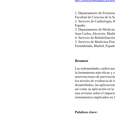
http://www.revespcardiol.org/es/
1. Departamento de Fisiotera
Facultad de Ciencias de la S
2. Servicio de Cardiología, 
España.
3. Departamento de Medicina
Juan Carlos, Alcorcón, Madr
4. Servicio de Rehabilitació
5. Servicio de Medicina Físi
Fuenlabrada, Madrid, Españ
Resumen
Las enfermedades cardiovascu
la herramienta más eficaz y e
intervenciones de prevención 
los niveles de evidencia de 
desarrollados, las aplicacion
así como su aplicación en la
una revisión sobre el impact
instrumentos implicados en lo
Palabras clave: