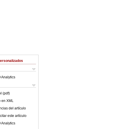
Personalizados
 Analytics
l (pdf)
lo en XML
cias del artículo
itar este artículo
 Analytics