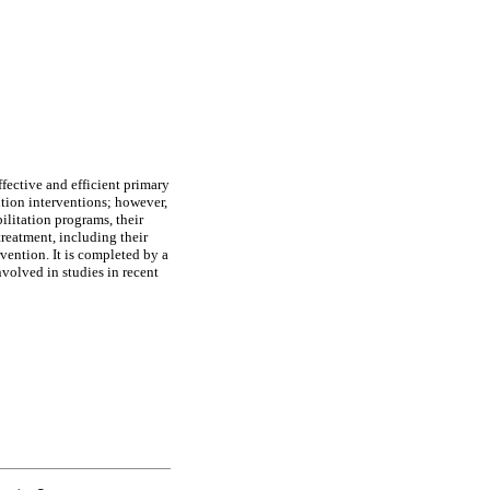
fective and efficient primary
ntion interventions; however,
ilitation programs, their
treatment, including their
rvention. It is completed by a
nvolved in studies in recent