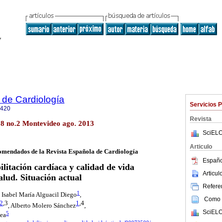
 de Cardiología
Servicios 
0420
Revista
28 no.2 Montevideo ago. 2013
SciELO
Articulo
omendados de la Revista Española de Cardiología
Españo
litación cardíaca y calidad de vida
Articu
alud. Situación actual
Referen
1
, Isabel María Alguacil Diego
,
Como c
2
,3
1
,4
, Alberto Molero Sánchez
,
SciELO
5
gea