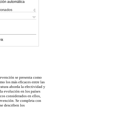
ción automática
cionados
nk
prevención se presenta como
mo los más eficaces entre las
ratura aborda la efectividad y
la evolución en los países
icos considerados en ellos,
ervención. Se completa con
se describen los