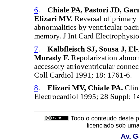
6
.
Chiale PA, Pastori JD, Ga
Elizari MV.
Reversal of primary
abnormalities by ventricular paci
memory. J Int Card Electrophysi
7
.
Kalbfleisch SJ, Sousa J, El
Morady F.
Repolarization abnorma
accessory atrioventricular conne
Coll Cardiol 1991; 18: 1761-6.
8
.
Elizari MV, Chiale PA.
Clini
Electrocardiol 1995; 28 Suppl: 
Todo o conteúdo deste pe
licenciado sob um
Av. G