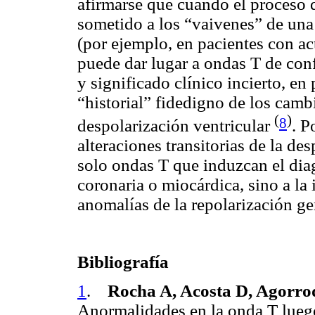
afirmarse que cuando el proceso d
sometido a los “vaivenes” de una
(por ejemplo, en pacientes con ac
puede dar lugar a ondas T de conf
y significado clínico incierto, en
“historial” fidedigno de los camb
(
)
8
despolarización ventricular
. P
alteraciones transitorias de la de
solo ondas T que induzcan el di
coronaria o miocárdica, sino a la 
anomalías de la repolarización g
Bibliografía
1
.
Rocha A, Acosta D, Agorro
Anormalidades en la onda T lueg