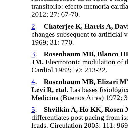
transitorio: efecto memoria card
2012; 27: 67-70.
2
.
Chaterjee K, Harris A, Da
changes subsequent to artificial v
1969; 31: 770.
3
.
Rosenbaum MB, Blanco HH,
JM.
Electrotonic modulation of 
Cardiol 1982; 50: 213-22.
4
.
Rosenbaum MB, Elizari MV
Levi R, etal.
Las bases fisiológic
Medicina (Buenos Aires) 1972; 
5
.
Shvilkin A, Ho KK, Rosen
differentiates post pacing from i
leads. Circulation 2005; 111: 96