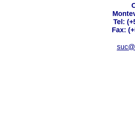
C
Montev
Tel: (
Fax: (
suc@a