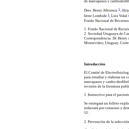
de marcapasos y cardiodesfi
1
Dres. Henry Albornoz
, Ale
1
Irene Lombide
, Luis Vidal
Fondo Nacional de Recursos
1. Fondo Nacional de Recurs
2. Sociedad Uruguaya de Car
Correspondencia: Dr. Henry A
Montevideo, Uruguay. Corre
Introducción
El Comité de Electrofisiolo
para estudiar y elaborar un 
marcapasos y cardio-desfibri
revisión de la literatura pub
1. Instructivo para el pacien
Se entregará un folleto expli
redactará por consenso y des
(
1
)
.
2. Prevención de la infecció