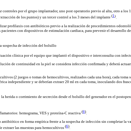
 controles por el grupo implantador, uno post operatorio previo al alta, otro a los 1
(
1
)
 extracción de los puntos) y un tercer control a los 3 meses del implante
.
izar profilaxis con antibióticos previo a la realización de procedimientos odontoló
s pacientes con dispositivos de estimulación cardiaca, para prevenir el desarrollo de
la sospecha de infección del bolsillo
uación clínica por el equipo que implantó el dispositivo e interconsulta con infe
lución de continuidad en la piel se considera infección confirmada y deberá actuar
ultivos (2 juegos o tomas de hemocultivos, realizados cada una hora), cada toma s
érica independiente y se deberían extraer 20 ml en cada toma, inoculando dos fras
 la herida o corrimiento de secreción desde el bolsillo del generador en el postopera
(
6
)
flamatorios: hemograma, VES y proteína-C reactiva
.
o antibiótico en forma empírica frente a la sospecha de infección sin completar la 
(
6
)
de extraer las muestras para hemocultivos
.