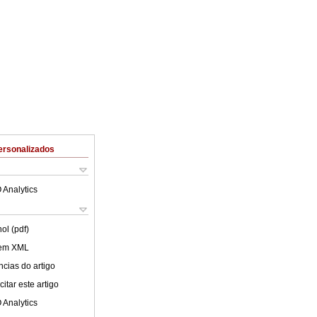
ersonalizados
 Analytics
ol (pdf)
 em XML
cias do artigo
itar este artigo
 Analytics