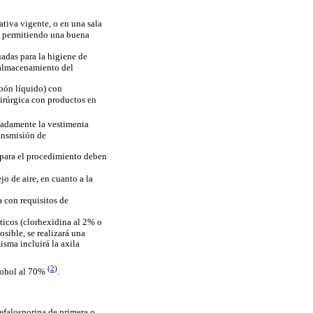
ativa vigente, o en una sala
ca permitiendo una buena
uadas para la higiene de
o almacenamiento del
abón líquido) con
uirúrgica con productos en
cuadamente la vestimenta
ransmisión de
s para el procedimiento deben
o de aire, en cuanto a la
 con requisitos de
pticos (clorhexidina al 2% o
osible, se realizará una
isma incluirá la axila
(
2
)
lcohol al 70%
.
cefalosporina de primera o