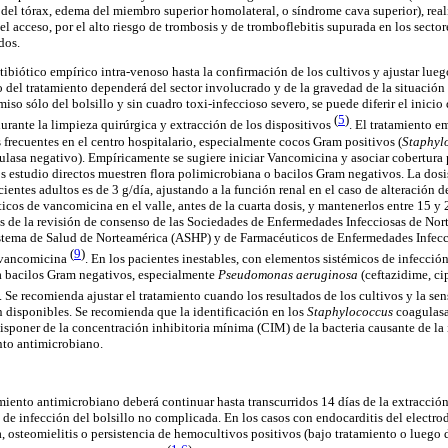
al del tórax, edema del miembro superior homolateral, o síndrome cava superior), real
 el acceso, por el alto riesgo de trombosis y de tromboflebitis supurada en los sect
odos.
ntibiótico empírico intra-venoso hasta la confirmación de los cultivos y ajustar lueg
o del tratamiento dependerá del sector involucrado y de la gravedad de la situación 
so sólo del bolsillo y sin cuadro toxi-infeccioso severo, se puede diferir el inicio 
(
5
)
durante la limpieza quirúrgica y extracción de los dispositivos
. El tratamiento e
recuentes en el centro hospitalario, especialmente cocos Gram positivos (
Staphyl
lasa negativo). Empíricamente se sugiere iniciar Vancomicina y asociar cobertura
os estudio directos muestren flora polimicrobiana o bacilos Gram negativos. La do
entes adultos es de 3 g/día, ajustando a la función renal en el caso de alteración 
icos de vancomicina en el valle, antes de la cuarta dosis, y mantenerlos entre 15 y 
s de la revisión de consenso de las Sociedades de Enfermedades Infecciosas de Nor
stema de Salud de Norteamérica (ASHP) y de Farmacéuticos de Enfermedades Infecci
(
9
)
a vancomicina
. En los pacientes inestables, con elementos sistémicos de infecció
ra bacilos Gram negativos, especialmente
Pseudomonas aeruginosa
(ceftazidime, ci
. Se recomienda ajustar el tratamiento cuando los resultados de los cultivos y la sen
 disponibles. Se recomienda que la identificación en los
Staphylococcus
coagulasa
disponer de la concentración inhibitoria mínima (CIM) de la bacteria causante de la i
ento antimicrobiano.
miento antimicrobiano deberá continuar hasta transcurridos 14 días de la extracción
o de infección del bolsillo no complicada. En los casos con endocarditis del electrod
a, osteomielitis o persistencia de hemocultivos positivos (bajo tratamiento o luego d