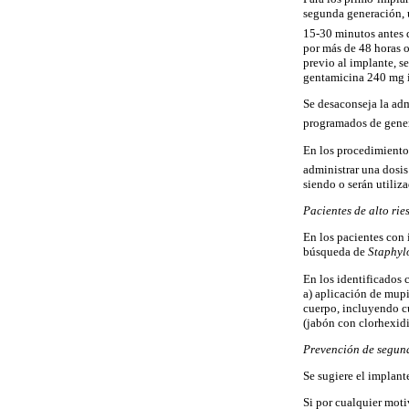
segunda generación, u
15-30 minutos antes d
por más de 48 horas o
previo al implante, s
gentamicina 240 mg i
Se desaconseja la adm
programados de gene
En los procedimientos
administrar una dosi
siendo o serán utiliza
Pacientes de alto ri
En los pacientes con 
búsqueda de
Staphyl
En los identificados 
a) aplicación de mupi
cuerpo, incluyendo cu
(jabón con clorhexidi
Prevención de segun
Se sugiere el implant
Si por cualquier mot