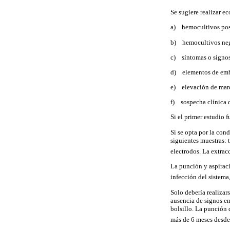
Se sugiere realizar e
a) hemocultivos pos
b) hemocultivos nega
c) síntomas o signos 
d) elementos de embo
e) elevación de marc
f) sospecha clínica 
Si el primer estudio f
Si se opta por la cond
siguientes muestras: 
electrodos. La extrac
La punción y aspiraci
infección del sistem
Solo debería realizar
ausencia de signos en
bolsillo. La punción 
más de 6 meses desde