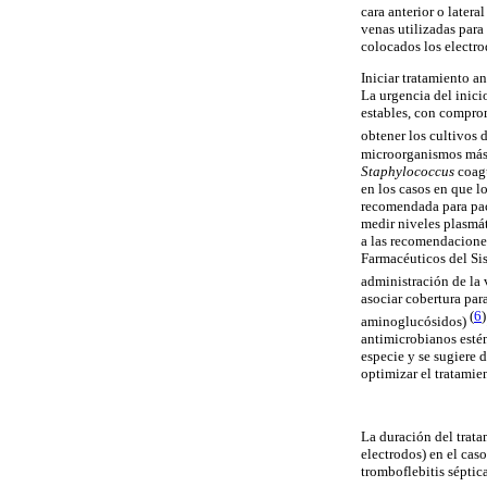
cara anterior o later
venas utilizadas para
colocados los electr
Iniciar tratamiento a
La urgencia del inici
estables, con compromi
obtener los cultivos 
microorganismos más f
Staphylococcus
coagu
en los casos en que l
recomendada para paci
medir niveles plasmát
a las recomendacione
Farmacéuticos del Si
administración de l
asociar cobertura pa
(
6
)
aminoglucósidos)
antimicrobianos estén
especie y se sugiere 
optimizar el tratami
La duración del trata
electrodos) en el cas
tromboflebitis séptic