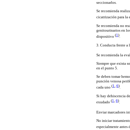
seccionarlos.
Se recomienda realizar
cicatrización para la
Se recomienda no real
genitourinarios en lo
(
1
)
dispositivo
.
3. Conducta frente a 
Se recomienda la eval
Siempre que exista so
en el punto 5.
Se deben tomar hemoc
punción venosa perif
(
1
,
6
)
cada uno
.
Si hay dehiscencia de
(
1
,
6
)
exudado
.
Enviar marcadores in
No iniciar tratamient
especialmente antes 