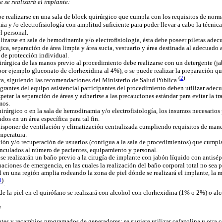
 se realizará el implante:
e realizarse en una sala de block quirúrgico que cumpla con los requisitos de norm
a y /o electrofisiología con amplitud suficiente para poder llevar a cabo la técni
el personal.
lizarse en sala de hemodinamia y/o electrofisiología, ésta debe poseer piletas adec
ica, separación de área limpia y área sucia, vestuario y área destinada al adecuad
de protección individual.
irúrgica de las manos previo al procedimiento debe realizarse con un detergente (j
por ejemplo gl
uconato de clorhexidina al 4%), o se puede realizar la preparación q
(
2
)
ca, siguiendo las recomendaciones del Ministerio de Salud Pública
.
egrantes del equipo asistencial participantes del procedimiento deben utilizar ade
spetar la separación de áreas y adherirse a las precauciones estándar para evitar la t
mos.
uirúrgico o en la sala de hemodinamia y/o electrofisiología, los insumos necesario
dos en un área específica para tal fin.
disponer de ventilación y climatización centralizada cumpliendo requisitos de manej
mperatura.
ción y/o recuperación de usuarios (contigua a la sala de procedimientos) que cumpla
inculados al número de pacientes, equipamiento y personal.
se realizarán un baño previo a la cirugía de implante con jabón líquido con antisé
uaciones de emergencia, en las cuales la realización del baño corporal total no sea p
l en una región amplia rodeando la zona de piel dónde se realizará el implante, la m
3
)
.
 de la piel en el quirófano se realizará con alcohol con clorhexidina (1% o 2%) o a
a
tes y recambios programados de generadores: se sugiere utilizar cefazolina u otra 