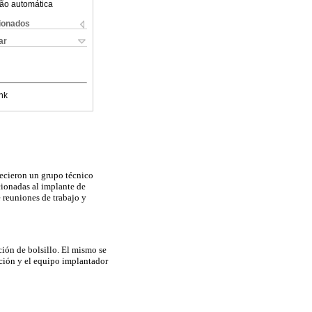
ão automática
cionados
ar
nk
ecieron un grupo técnico
cionadas al implante de
 reuniones de trabajo y
ción de bolsillo. El mismo se
cción y el equipo implantador