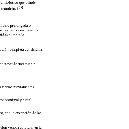
n antibiótico que brinde
(
6
)
ancomicina)
.
 fiebre prolongada o
esofágico), se recomienda
nidos durante la
moción completa del sistema
e a pesar de tratamiento
referidos previamente)
tor proximal y distal
co, con la excepción de los
ción venosa colateral en la