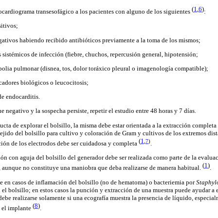
(
1
,
6
)
cocardiograma transesofágico a los pacientes con alguno de los siguientes
:
itivos;
tivos habiendo recibido antibióticos previamente a la toma de los mismos;
sistémicos de infección (fiebre, chuchos, repercusión general, hipotensión;
lia pulmonar (disnea, tos, dolor toráxico pleural o imagenología compatible);
adores biológicos o leucocitosis;
de endocarditis.
ue negativo y la sospecha persiste, repetir el estudio entre 48 horas y 7 días.
ucta de explorar el bolsillo, la misma debe estar orientada a la extracción completa 
tejido del bolsillo para cultivo y coloración de Gram y cultivos de los extremos dis
(
1
,
7
)
ción de los electrodos debe ser cuidadosa y completa
.
ón con aguja del bolsillo del generador debe ser realizada como parte de la evalua
(
1
)
a, aunque no constituye una maniobra que deba realizarse de manera habitual.
.
se en casos de inflamación del bolsillo (no de hematoma) o bacteriemia por
Staphyl
 el bolsillo; en estos casos la punción y extracción de una muestra puede ayudar a 
debe realizarse solamente si una ecografía muestra la presencia de líquido, especia
(
8
)
 el implante
.