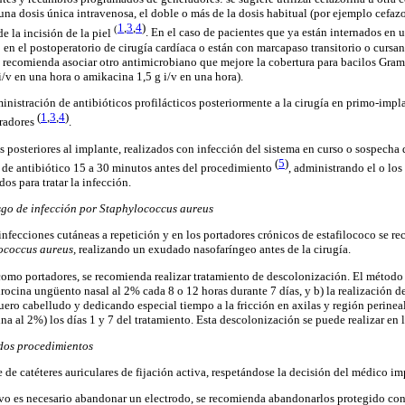
na dosis única intravenosa, el doble o más de la dosis habitual (por ejemplo cefazo
1
,
3
,
4
)
(
e la incisión de la piel
. En el caso de pacientes que ya están internados en 
 en el postoperatorio de cirugía cardíaca o están con marcapaso transitorio o cursa
e recomienda asociar otro antimicrobiano que mejore la cobertura para bacilos Gra
/v en una hora o amikacina 1,5 g i/v en una hora).
inistración de antibióticos profilácticos posteriormente a la cirugía en primo-impl
(
1
,
3
,
4
)
radores
.
 posteriores al implante, realizados con infección del sistema en curso o sospecha
(
5
)
s de antibiótico 15 a 30 minutos antes del procedimiento
, administrando el o los
dos para tratar la infección.
esgo de infección por Staphylococcus aureus
infecciones cutáneas a repetición y en los portadores crónicos de estafilococo se re
ococcus aureus,
realizando un exudado nasofaríngeo antes de la cirugía.
como portadores, se recomienda realizar tratamiento de descolonización. El método 
rocina ungüento nasal al 2% cada 8 o 12 horas durante 7 días, y b) la realización d
ero cabelludo y dedicando especial tiempo a la fricción en axilas y región perinea
na al 2%) los días 1 y 7 del tratamiento. Esta descolonización se puede realizar en 
dos procedimientos
e de catéteres auriculares de fijación activa, respetándose la decisión del médico i
ivo es necesario abandonar un electrodo, se recomienda abandonarlos protegido c