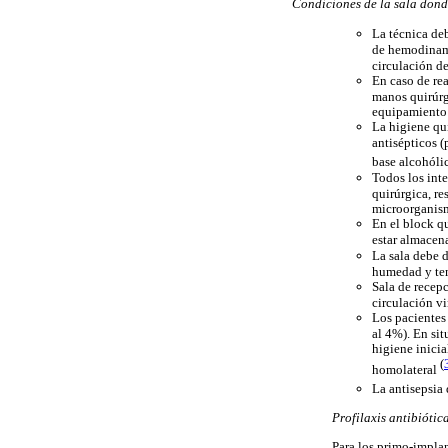
Condiciones de la sala donde
La técnica deb
de
hemodinami
circulación d
En caso de rea
manos quirúrg
equipamiento 
La higiene qu
antisépticos (
base alcohóli
Todos los int
quirúrgica, re
microorganis
En el block q
estar almacena
La sala debe 
humedad y te
Sala de recep
circulación v
Los pacientes 
al 4%). En sit
higiene inicia
(
homolateral
La antisepsia
Profilaxis antibiótic
Para los primo-implan