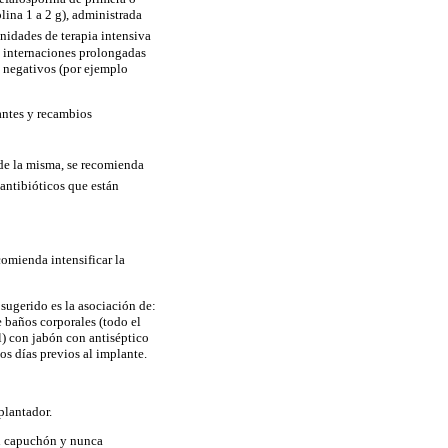
lina 1 a 2 g), administrada
unidades de terapia intensiva
n internaciones prolongadas
m negativos (por ejemplo
antes y recambios
 de la misma, se recomienda
 antibióticos que están
comienda intensificar la
sugerido es la asociación de:
e baños corporales (todo el
l) con jabón con antiséptico
los días previos al implante.
mplantador.
on capuchón y nunca