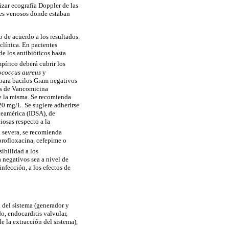
izar ecografía Doppler de las
ores venosos donde estaban
o de acuerdo a los resultados.
clínica. En pacientes
de los antibióticos hasta
mpírico deberá cubrir los
ococcus aureus
y
 para bacilos Gram negativos
sis de Vancomicina
de la misma. Se recomienda
20 mg/L. Se sugiere adherirse
teamérica (IDSA), de
osas respecto a la
n severa, se recomienda
profloxacina, cefepime o
sibilidad a los
 negativos sea a nivel de
nfección, a los efectos de
 del sistema (generador y
o, endocarditis valvular,
e la extracción del sistema),