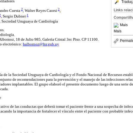
briladores
Traduç
2
2
Links rela
jandro Cuesta
, Walter Reyes Caorsi
,
2
1
, Sergio Dubner
Compartilh
. Sociedad Uruguaya de Cardiología
Mais
os.
Mais
diología.
lbornoz, 18 de Julio 985, Galería Cristal 3er. Piso. CP 11100.
Permali
o electrónico:
halbornoz@fnr.gub.uy
gía de la Sociedad Uruguaya de Cardiología y el Fondo Nacional de Recursos establ
conjunto de recomendaciones para la prevención y el manejo de las infecciones rela
ladores implantables. El grupo elaboró el presente documento luego de una serie de
licada.
te
cativo de las conductas que deberá tomar el paciente frente a una sospecha de infec
tacando la importancia de fortalecer el vínculo entre el paciente con probable infe
n