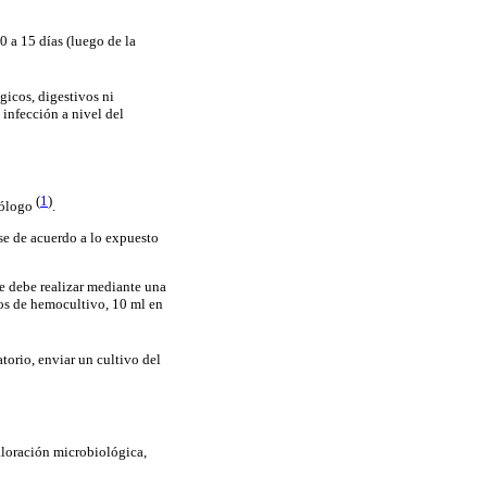
0 a 15 días (luego de la
gicos, digestivos ni
 infección a nivel del
(
1
)
ctólogo
.
se de acuerdo a lo expuesto
e debe realizar mediante una
cos de hemocultivo, 10 ml en
torio, enviar un cultivo del
valoración microbiológica,