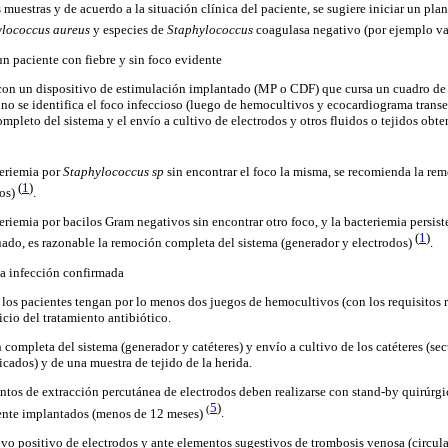
muestras y de acuerdo a la situación clínica del paciente, se sugiere iniciar un pla
lococcus aureus
y especies de
Staphylococcus
coagulasa negativo (por ejemplo v
un paciente con fiebre y sin foco evidente
 con un dispositivo de estimulación implantado (MP o CDF) que cursa un cuadro de
 no se identifica el foco infeccioso (luego de hemocultivos y ecocardiograma trans
ompleto del sistema y el envío a cultivo de electrodos y otros fluidos o tejidos obte
eriemia por
Staphylococcus sp
sin encontrar el foco la misma, se recomienda la re
(
1
)
dos)
.
riemia por bacilos Gram negativos sin encontrar otro foco, y la bacteriemia persist
(
1
)
ado, es razonable la remoción completa del sistema (generador y electrodos)
.
la infección confirmada
los pacientes tengan por lo menos dos juegos de hemocultivos (con los requisitos 
icio del tratamiento antibiótico.
 completa del sistema (generador y catéteres) y envío a cultivo de los catéteres (sec
icados) y de una muestra de tejido de la herida.
tos de extracción percutánea de electrodos deben realizarse con stand-by quirúrgi
5
)
(
ente implantados (menos de 12 meses)
.
ivo positivo de electrodos y ante elementos sugestivos de trombosis venosa (circula