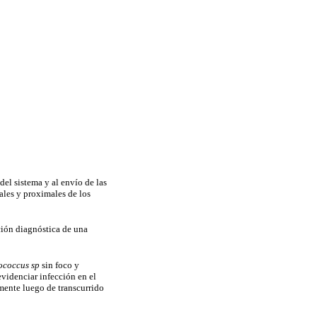
del sistema y al envío de las
tales y proximales de los
ción diagnóstica de una
ococcus sp
sin foco y
evidenciar infección en el
lmente luego de transcurrido