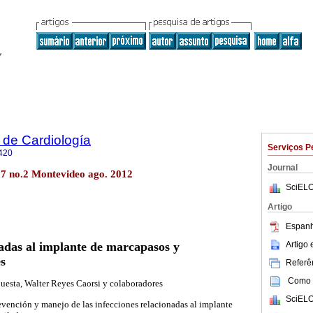
 de Cardiología
Serviços P
420
Journal
27 no.2 Montevideo ago. 2012
SciELO
Artigo
Espanh
Artigo
nadas al implante de marcapasos y
es
Referên
Como c
uesta, Walter Reyes Caorsi y colaboradores
SciELO
vención y manejo de las infecciones relacionadas al implante