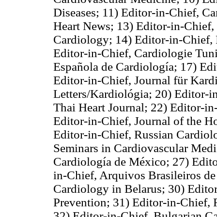
Diseases;
11) Editor-in-Chief, C
Heart News;
13) Editor-in-Chief,
Cardiology;
14) Editor-in-Chief,
Editor-in-Chief, Cardiologie Tun
Española de Cardiología;
17) Edi
Editor-in-Chief, Journal für Kard
Letters/Kardiológia;
20) Editor-i
Thai Heart Journal;
22) Editor-in
Editor-in-Chief, Journal of the
Editor-in-Chief, Russian Cardiol
Seminars in Cardiovascular Medi
Cardiología de México;
27) Edit
in-Chief, Arquivos Brasileiros d
Cardiology in Belarus;
30) Edito
Prevention;
31) Editor-in-Chief,
32) Editor-in-Chief, Bulgarian C