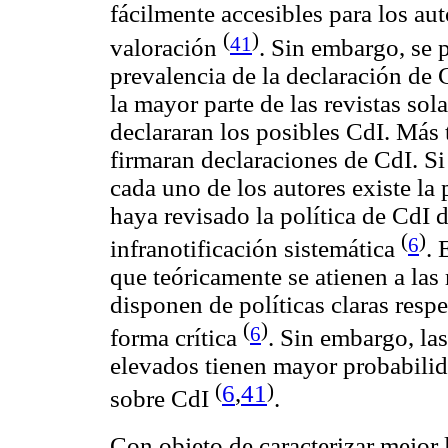
fácilmente accesibles para los au
(
)
41
valoración
. Sin embargo, se 
prevalencia de la declaración de 
la mayor parte de las revistas sol
declararan los posibles CdI. Más 
firmaran declaraciones de CdI. Si
cada uno de los autores existe la 
haya revisado la política de CdI d
(
)
6
infranotificación sistemática
. 
que teóricamente se atienen a l
disponen de políticas claras respe
(
)
6
forma crítica
. Sin embargo, la
elevados tienen mayor probabilid
6
,
41
(
)
sobre CdI
.
Con objeto de caracterizar mejor 