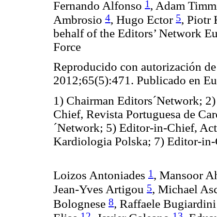
1
Fernando Alfonso
, Adam Timm
4
5
Ambrosio
, Hugo Ector
, Piot
behalf of the Editors’ Network E
Force
Reproducido con autorización de
2012;65(5):471. Publicado en E
1) Chairman Editors´Network;
2)
Chief, Revista Portuguesa de Car
´Network;
5) Editor-in-Chief, Ac
Kardiologia Polska;
7) Editor-in
1
Loizos Antoniades
, Mansoor 
5
Jean-Yves Artigou
, Michael A
8
Bolognese
, Raffaele Bugiardin
12
13