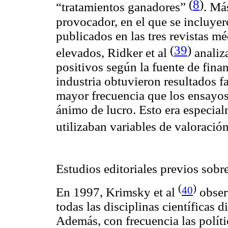
(
8
)
“tratamientos ganadores”
. Má
provocador, en el que se incluye
publicados en las tres revistas m
(
39
)
elevados, Ridker et al
analiza
positivos según la fuente de fina
industria obtuvieron resultados f
mayor frecuencia que los ensayos
ánimo de lucro. Esto era especia
utilizaban variables de valoraci
Estudios editoriales previos sobre
(
)
40
En 1997, Krimsky et al
observ
todas las disciplinas científicas d
Además, con frecuencia las polític