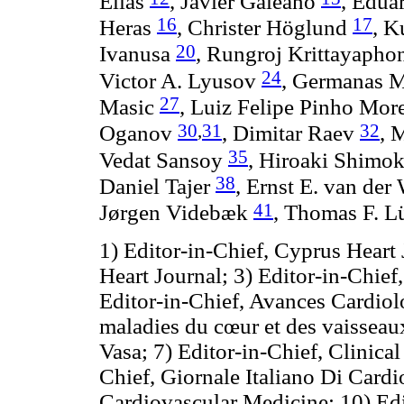
Elias
, Javier Galeano
, Edua
16
17
Heras
, Christer Höglund
, K
20
Ivanusa
, Rungroj Krittayaph
24
Victor A. Lyusov
, Germanas M
27
Masic
, Luiz Felipe Pinho Mor
30
,
31
32
Oganov
, Dimitar Raev
, 
35
Vedat Sansoy
, Hiroaki Shim
38
Daniel Tajer
, Ernst E. van der
41
Jørgen Videbæk
, Thomas F. L
1) Editor-in-Chief, Cyprus Heart
Heart Journal;
3) Editor-in-Chie
Editor-in-Chief, Avances Cardio
maladies du cœur et des vaisseau
Vasa;
7) Editor-in-Chief, Clinica
Chief, Giornale Italiano Di Cardi
Cardiovascular Medicine;
10) Ed