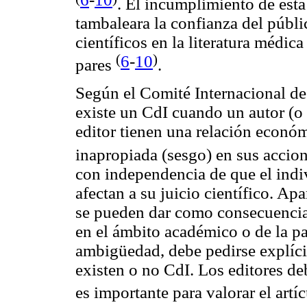
. El incumplimiento de est
tambaleara la confianza del públic
científicos en la literatura médic
6
-
10
(
)
pares
.
Según el Comité Internacional d
existe un CdI cuando un autor (o e
editor tienen una relación econó
inapropiada (sesgo) en sus accio
con independencia de que el indi
afectan a su juicio científico. Ap
se pueden dar como consecuencia
en el ámbito académico o de la pas
ambigüedad, debe pedirse explícit
existen o no CdI. Los editores de
es importante para valorar el artí