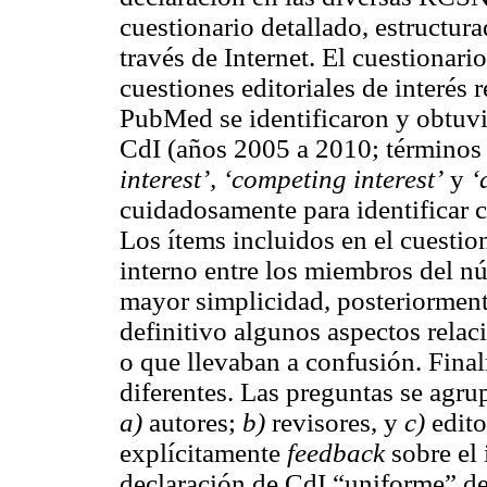
cuestionario detallado, estructur
través de Internet. El cuestionari
cuestiones editoriales de interés r
PubMed se identificaron y obtuvi
CdI (años 2005 a 2010; términ
interest’, ‘competing interest’
y
‘
cuidadosamente para identificar c
Los ítems incluidos en el cuestio
interno entre los miembros del nú
mayor simplicidad, posteriorment
definitivo algunos aspectos rela
o que llevaban a confusión. Fina
diferentes. Las preguntas se agrup
a)
autores;
b)
revisores, y
c)
edito
explícitamente
feedback
sobre el 
declaración de CdI “uniforme” de