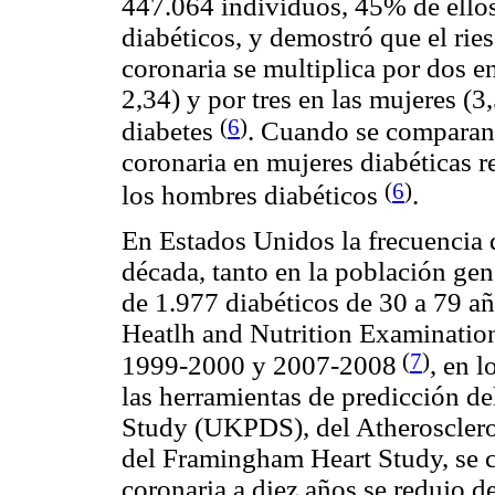
447.064 individuos, 45% de ello
diabéticos, y demostró que el rie
coronaria se multiplica por dos e
2,34) y por tres en las mujeres (
(
6
)
diabetes
. Cuando se comparan 
coronaria en mujeres diabéticas r
(
6
)
los hombres diabéticos
.
En Estados Unidos la frecuencia
década, tanto en la población gen
de 1.977 diabéticos de 30 a 79 añ
Heatlh and Nutrition Examinati
(
7
)
1999-2000 y 2007-2008
, en 
las herramientas de predicción d
Study (UKPDS), del Atheroscler
del Framingham Heart Study, se 
coronaria a diez años se redujo 