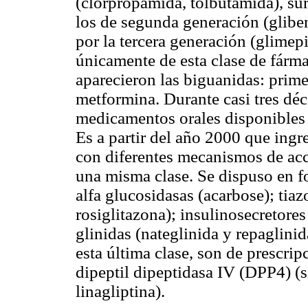
(clorpropamida, tolbutamida), su
los de segunda generación (glibe
por la tercera generación (glimep
únicamente de esta clase de fárma
aparecieron las biguanidas: prime
metformina. Durante casi tres déc
medicamentos orales disponibles p
Es a partir del año 2000 que ingr
con diferentes mecanismos de acc
una misma clase. Se dispuso en fo
alfa glucosidasas (acarbose);
tiaz
rosiglitazona); insulinosecretores
glinidas (nateglinida y repaglinid
esta última clase, son de prescrip
dipeptil dipeptidasa IV (DPP4) (si
linagliptina).