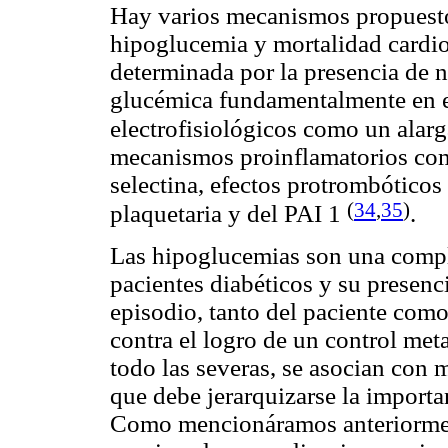
Hay varios mecanismos propuestos
hipoglucemia y mortalidad cardiov
determinada por la presencia de n
glucémica fundamentalmente en el
electrofisiológicos como un alar
mecanismos proinflamatorios 
selectina, efectos protrombótico
(
34
,
35
)
plaquetaria y del PAI 1
.
Las hipoglucemias son una compli
pacientes diabéticos y su presen
episodio, tanto del paciente com
contra el logro de un control met
todo las severas, se asocian con 
que debe jerarquizarse la importa
Como mencionáramos anteriormente