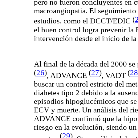
pero no fueron concluyentes en c
macroangiopatía. El seguimiento 
(
estudios, como el DCCT/EDIC
el buen control logra prevenir l
intervención desde el inicio de l
Al final de la década del 2000 
(
26
)
(
27
)
(
28
, ADVANCE
, VADT
buscar un control estricto del m
diabetes tipo 2 debido a la ausen
episodios hipoglucémicos que se
ECV y muerte. Un análisis del ri
ADVANCE confirmó que la hipogl
riesgo en la evolución, siendo u
(
29
)