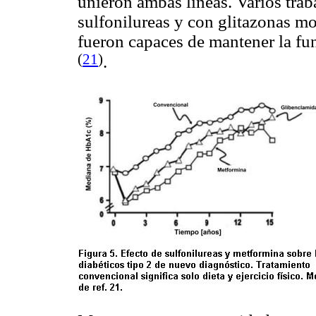
unieron ambas líneas. Varios
trab
sulfonilureas y con glitazonas m
fueron capaces de mantener la fun
(
21
)
.