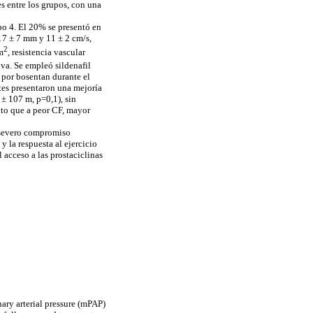
s entre los grupos, con una
po 4. El 20% se presentó en
17 ± 7 mm y 11 ± 2 cm/s,
2
m
, resistencia vascular
va. Se empleó sildenafil
 por bosentan durante el
tes presentaron una mejoría
 ± 107 m, p=0,1), sin
nto que a peor CF, mayor
n severo compromiso
 la respuesta al ejercicio
 acceso a las prostaciclinas
ry arterial pressure (mPAP)