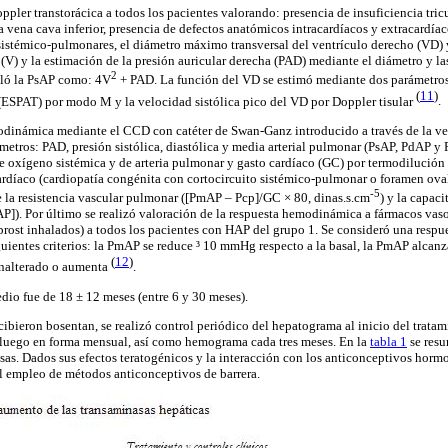
ppler transtorácica a todos los pacientes valorando: presencia de insuficiencia tri
la vena cava inferior, presencia de defectos anatómicos intracardíacos y extracardí
 sistémico-pulmonares, el diámetro máximo transversal del ventrículo derecho (VD) y
 (V) y la estimación de la presión auricular derecha (PAD) mediante el diámetro y las
2
culó la PsAP como: 4V
+ PAD. La función del VD se estimó mediante dos parámetros: 
(
11
)
 (ESPAT) por modo M y la velocidad sistólica pico del VD por Doppler tisular
.
modinámica mediante el CCD con catéter de Swan-Ganz introducido a través de la ve
metros: PAD, presión sistólica, diastólica y media arterial pulmonar (PsAP, PdAP y 
e oxígeno sistémica y de arteria pulmonar y gasto cardíaco (GC) por termodilución
cardíaco (cardiopatía congénita con cortocircuito sistémico-pulmonar o foramen ova
-5
 la resistencia vascular pulmonar ([PmAP – Pcp]/GC × 80, dinas.s.cm
) y la capac
]). Por último se realizó valoración de la respuesta hemodinámica a fármacos vaso
oprost inhalados) a todos los pacientes con HAP del grupo 1. Se consideró una respue
uientes criterios: la PmAP se reduce ³ 10 mmHg respecto a la basal, la PmAP alcanz
(
12
)
nalterado o aumenta
.
dio fue de 18 ± 12 meses (entre 6 y 30 meses).
ibieron bosentan, se realizó control periódico del hepatograma al inicio del tratami
y luego en forma mensual, así como hemograma cada tres meses. En la
tabla 1
se resu
sas. Dados sus efectos teratogénicos y la interacción con los anticonceptivos hormo
 el empleo de métodos anticonceptivos de barrera.