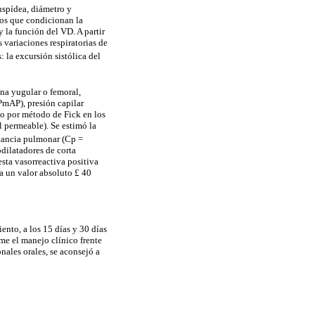
cuspídea, diámetro y
acos que condicionan la
 la función del VD. A partir
 variaciones respiratorias de
la excursión sistólica del
na yugular o femoral,
PmAP), presión capilar
 o por método de Fick en los
l permeable). Se estimó la
itancia pulmonar (Cp =
dilatadores de corta
sta vasorreactiva positiva
a un valor absoluto £ 40
ento, a los 15 días y 30 días
me el manejo clínico frente
nales orales, se aconsejó a