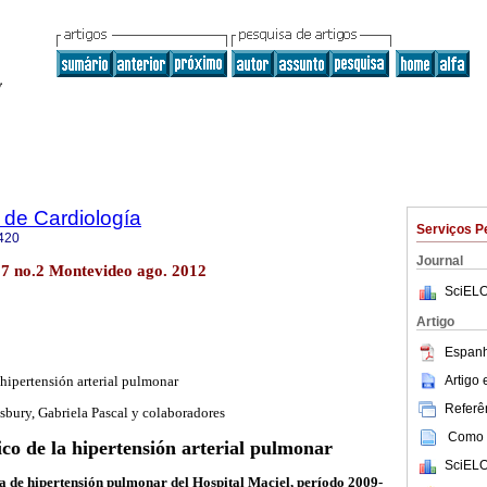
 de Cardiología
Serviços P
420
Journal
27 no.2 Montevideo ago. 2012
SciELO
Artigo
Espanh
Artigo
 hipertensión arterial pulmonar
Referên
isbury, Gabriela Pascal y colaboradores
Como c
ico de la hipertensión arterial pulmonar
SciELO
ca de hipertensión pulmonar del Hospital Maciel, período 2009-