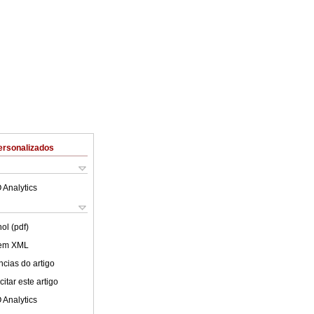
ersonalizados
 Analytics
ol (pdf)
 em XML
cias do artigo
itar este artigo
 Analytics