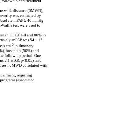
s, follow-up and treatment
nute walk distance (6MWD),
severity was estimated by
n absolute mPAP £ 40 mmHg
-Wallis test were used to
re in FC CF I-II and 80% in
ctively. mPAP was 54 ± 15
-5
as.s.cm
, pulmonary
00%), bosentan (50%) and
the follow-up period. One
us 2,1 ± 0,8, p<0,05), and
t rest. 6MWD correlated with
mpairment, requiring
programs (associated