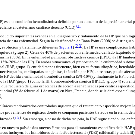
HP) es una condición hemodinámica
definida por un aumento de la presión arterial
(1)
diante el cateterismo cardíaco derecho (CCD)
.
roducido importantes avances en el diagnóstico y tratamiento de la HP que han log
encia de esta enfermedad. Según la clasificación de Dana Point (2008) se distingue
(
2
,
3
)
evolución y tratamiento diferentes (
figura 1
)
. La HP es una complicación hab
zquierda (grupo 2). Cerca de 40% de pacientes con enfermedad del lado izquierdo d
a misma (50%). En la enfermedad pulmonar obstructiva crónica (EPOC) la HP tambié
e 15%-20% de las HP). En ambas situaciones, el pronóstico de la enfermedad subya
al (HAP, grupo 1), entidad menos frecuente, bien en su forma idiopática, heredable
nectivopatías, cardiopatías congénitas, infección por HIV, entre otras, puede afecta
 de HP debida a enfermedad trombótica crónica (5%-10%) y finalmente la HP no ac
to la HAP (grupo 1) como la HP tromboembólica crónica (HPTEC, grupo 4) son enti
 que requieren de guías específicas de acción a ser aplicadas por centros específico
undial (26 de febrero al 1 de marzo) en Niza, Francia, donde se le dará especial imp
)
.
clínicos randomizados controlados sugieren que el tratamiento específico mejora la
tos provenientes de registros donde se comparan pacientes tratados en la era modern
(
8
,
9
)
obrevida
. Sin embargo, a pesar de dicha mejoría, la HAP sigue siendo una enfe
 en nuestro país de dos nuevos fármacos para el tratamiento específico de la HAP q
acos incluyen: los inhibidores de la fosfodiesterasa 5 (PDEi) (sildenafil y tadalafil)