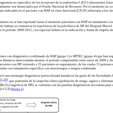
ntagonista no específico de los receptores de la endotelina-1 (ET-1) (bosentan). Est
tualmente son financiados por el Fondo Nacional de Recursos. Por el momento no c
as indicadas en el paciente con HAP en clase funcional (CF) IV, refractaria a los o
miento no se han reportado hasta el momento pacientes con HAP en tratamiento con
ente trabajo es comunicar la experiencia de la policlínica de HP del Hospital Maciel 
 el período 2009-2011, con especial énfasis en la indicación y forma de empleo de 
ientes con diagnóstico confirmado de HAP (grupo 1) e HPTEC (grupo 4) que han req
s fármacos mencionadas durante el período comprendido entre enero de 2009 y di
acientes con HP, teniendo a 35 pacientes en seguimiento, de los cuales 15 pertenece
están con tratamiento específico con monoterapia o terapia combinada.
licó una estrategia diagnóstica protocolizada basada en las guías de las Sociedades
(
1
,
10
)
, que partiendo de la sospecha clínica (población de riesgo, signos y síntoma
 [RxTx] sugestiva de HP), se continúa con las pruebas diagnósticas necesarias para
 el CCD (
figura 1
).