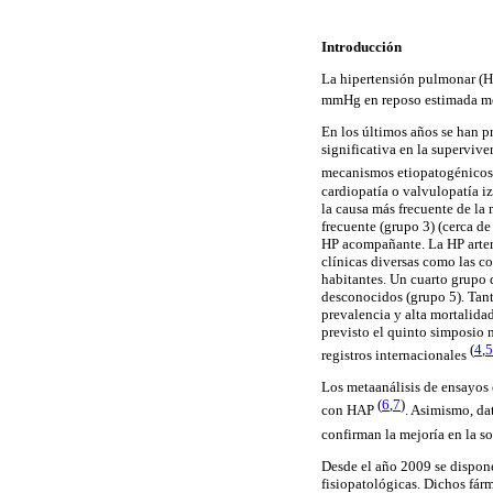
Introducción
La hipertensión pulmonar (
mmHg en reposo estimada me
En los últimos años se han p
significativa en la superviv
mecanismos etiopatogénicos, 
cardiopatía o valvulopatía i
la causa más frecuente de l
frecuente (grupo 3) (cerca d
HP acompañante. La HP arteri
clínicas diversas como las co
habitantes. Un cuarto grupo
desconocidos (grupo 5). Tan
prevalencia y alta mortalidad
previsto el quinto simposio m
(
4
,
5
registros internacionales
Los metaanálisis de ensayos 
(
6
,
7
)
con HAP
. Asimismo, da
confirman la mejoría en la s
Desde el año 2009 se dispone
fisiopatológicas. Dichos fárm