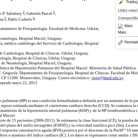
Traduç
Links rela
2
3
an P. Salisbury
, Gabriela Pascal
,
Compartilh
5
6
rma
, Pablo Curbelo
Mais
artamento de Fisiopatología. Facultad de Medicina. Udelar,
Mais
Neumología, Hospital Maciel, Uruguay.
Permali
ía, médico cardiólogo del Servicio de Cardiología, Hospital
de Cardiología, Hospital de Clínicas. Udelar, Uruguay.
ología, Hospital de Clínicas, Udelar, Uruguay.
a de Neumología, Hospital Maciel, Uruguay.
clínica de Hipertensión Pulmonar del Hospital Maciel. Ministerio de Salud Pública.
C. Grignola. Departamento de Fisiopatología, Hospital de Clínicas. Facultad de Med
8, CP 11200. Montevideo, Uruguay. Correo electrónico
:
jgrig@fmed.edu.uy
ceptado mayo 22, 2012
ón pulmonar (HP) es una condición hemodinámica
definida por un aumento de la pr
eposo estimada mediante el cateterismo cardíaco derecho (CCD). Se comunica la e
ratamiento de la hipertensión arterial pulmonar (HAP) y de la HP tromboembólica 
al Maciel.
rte de 15 pacientes (2009-2011). Se estimaron la clase funcional (CF), la prueba 
a del plano del anillo tricuspídeo (ESPAT) y la velocidad sistólica pico (Sm). La s
ó respuesta vasorreactiva aguda (RVA) positiva por el descenso de la PmAP ³ 10 m
os o aumento del índice cardíaco (IC). Los datos se expresaron como media ± DS. 