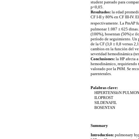
student pareado para compara
p<0,05.
Resultados:
la edad promedio
CF I-II y 80% en CF III-IV. 
respectivamente. La PmAP fu
pulmonar 1.087 ± 625 dinas.
(100%), bosentan (50%) e ilo
período de seguimiento. Un p
de la CF (3,0 ± 0,8 versus 2,
cambios en la función del ve
severidad hemodinámica (ten
Conclusiones:
la HP afecta 
hemodinámico, requiriendo tr
valorado por la P6M. Se reco
parenterales.
Palabras clave:
HIPERTENSIóN PULMO
ILOPROST
SILDENAFIL
BOSENTAN
Summary
Introduction:
pulmonary hype