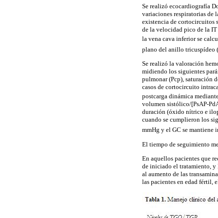
Se realizó ecocardiografía Do
variaciones respiratorias de 
existencia de cortocircuitos
de la velocidad pico de la IT
la vena cava inferior se cal
plano del anillo tricuspídeo
Se realizó la valoración he
midiendo los siguientes pará
pulmonar (Pcp), saturación d
casos de cortocircuito intra
postcarga dinámica mediante
volumen sistólico/[PsAP-PdAP
duración (óxido nítrico e il
cuando se cumplieron los sig
mmHg y el GC se mantiene i
El tiempo de seguimiento me
En aquellos pacientes que rec
de iniciado el tratamiento, 
al aumento de las transamina
las pacientes en edad fértil,