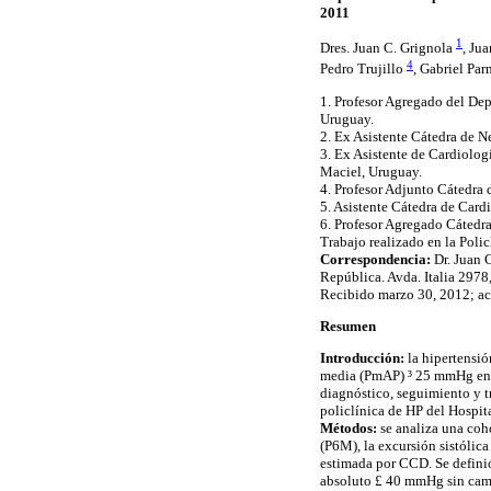
2011
1
Dres. Juan C. Grignola
, Ju
4
Pedro Trujillo
, Gabriel Pa
1. Profesor Agregado del Dep
Uruguay.
2. Ex Asistente Cátedra de 
3. Ex Asistente de Cardiolog
Maciel, Uruguay.
4. Profesor Adjunto Cátedra 
5. Asistente Cátedra de Cardi
6. Profesor Agregado Cátedr
Trabajo realizado en la Poli
Correspondencia:
Dr. Juan 
República. Avda. Italia 297
Recibido marzo 30, 2012; a
Resumen
Introducción:
la hipertensi
media (PmAP) ³ 25 mmHg en r
diagnóstico, seguimiento y t
policlínica de HP del Hospit
Métodos:
se analiza una coho
(P6M), la excursión sistólic
estimada por CCD. Se defini
absoluto £ 40 mmHg sin cambi