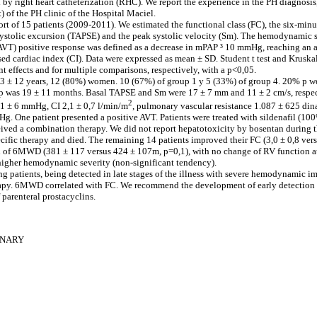
d by right heart catheterization (RHC). We report the experience in the PH diagnosi
 of the PH clinic of the Hospital Maciel.
rt of 15 patients (2009-2011). We estimated the functional class (FC), the six-mi
systolic excursion (TAPSE) and the peak systolic velocity (Sm). The hemodynamic 
AVT) positive response was defined as a decrease in mPAP ³ 10 mmHg, reaching a
ed cardiac index (CI). Data were expressed as mean ± SD. Student t test and Kruskal
t effects and for multiple comparisons, respectively, with a p<0,05.
3 ± 12 years, 12 (80%) women. 10 (67%) of group 1 y 5 (33%) of group 4. 20% p we
up was 19 ± 11 months. Basal TAPSE and Sm were 17 ± 7 mm and 11 ± 2 cm/s, respe
2
11 ± 6 mmHg, CI 2,1 ± 0,7 l/min/m
, pulmonary vascular resistance 1.087 ± 625 din
g. One patient presented a positive AVT. Patients were treated with sildenafil (1
ived a combination therapy. We did not report hepatotoxicity by bosentan during 
ecific therapy and died. The remaining 14 patients improved their FC (3,0 ± 0,8 vers
 of 6MWD (381 ± 117 versus 424 ± 107m, p=0,1), with no change of RV function a
higher hemodynamic severity (non-significant tendency).
g patients, being detected in late stages of the illness with severe hemodynamic i
apy. 6MWD correlated with FC. We recommend the development of early detection 
 parenteral prostacyclins.
NARY