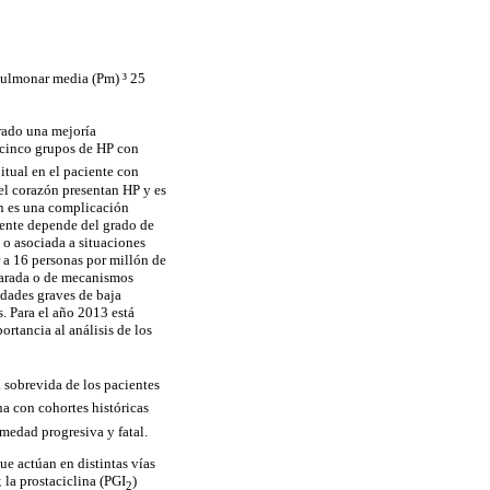
 pulmonar media (Pm) ³ 25
rado una mejoría
n cinco grupos de HP con
itual en el paciente con
el corazón presentan HP y es
n es una complicación
cente depende del grado de
 o asociada a situaciones
r a 16 personas por millón de
larada o de mecanismos
dades graves de baja
s. Para el año 2013 está
ortancia al análisis de los
 sobrevida de los pacientes
a con cohortes históricas
rmedad progresiva y fatal.
ue actúan en distintas vías
; la prostaciclina (PGI
)
2