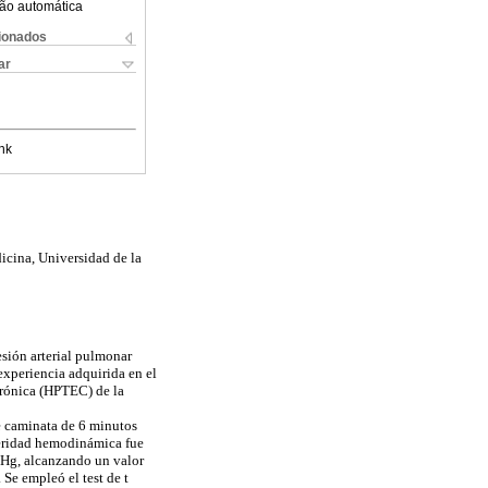
ão automática
cionados
ar
nk
icina, Universidad de la
esión arterial pulmonar
xperiencia adquirida en el
crónica (HPTEC) de la
de caminata de 6 minutos
everidad hemodinámica fue
mHg, alcanzando un valor
Se empleó el test de t