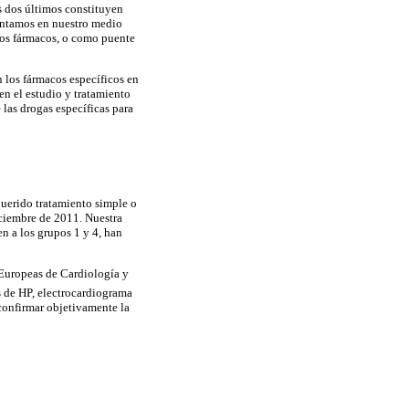
os dos últimos constituyen
ontamos en nuestro medio
tros fármacos, o como puente
 los fármacos específicos en
en el estudio y tratamiento
las drogas específicas para
uerido tratamiento simple o
ciembre de 2011. Nuestra
n a los grupos 1 y 4, han
 Europeas de Cardiología y
s de HP, electrocardiograma
 confirmar objetivamente la