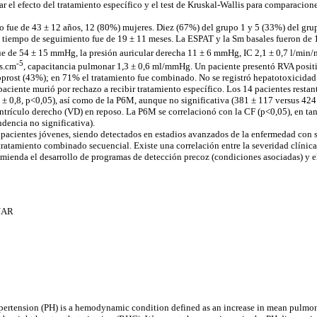
r el efecto del tratamiento específico y el test de Kruskal-Wallis para comparacione
 fue de 43 ± 12 años, 12 (80%) mujeres. Diez (67%) del grupo 1 y 5 (33%) del gru
El tiempo de seguimiento fue de 19 ± 11 meses. La ESPAT y la Sm basales fueron de 
e de 54 ± 15 mmHg, la presión auricular derecha 11 ± 6 mmHg, IC 2,1 ± 0,7 l/min/
-5
s.cm
, capacitancia pulmonar 1,3 ± 0,6 ml/mmHg. Un paciente presentó RVA positi
prost (43%); en 71% el tratamiento fue combinado. No se registró hepatotoxicidad
aciente murió por rechazo a recibir tratamiento específico. Los 14 pacientes restan
1 ± 0,8, p<0,05), así como de la P6M, aunque no significativa (381 ± 117 versus 424
ntrículo derecho (VD) en reposo. La P6M se correlacionó con la CF (p<0,05), en ta
dencia no significativa).
a pacientes jóvenes, siendo detectados en estadios avanzados de la enfermedad co
atamiento combinado secuencial. Existe una correlación entre la severidad clínica y
mienda el desarrollo de programas de detección precoz (condiciones asociadas) y el
NAR
rtension (PH) is a hemodynamic condition defined as an increase in mean pulmona