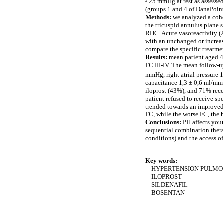
³ 25 mmHg at rest as assesse
(groups 1 and 4 of DanaPoint)
Methods:
we analyzed a coho
the tricuspid annulus plane 
RHC. Acute vasoreactivity (
with an unchanged or increas
compare the specific treatmen
Results:
mean patient aged 4
FC III-IV. The mean follow-
mmHg, right atrial pressure 
capacitance 1,3 ± 0,6 ml/mmH
iloprost (43%), and 71% rece
patient refused to receive sp
trended towards an improved
FC, while the worse FC, the 
Conclusions:
PH affects youn
sequential combination ther
conditions) and the access of
Key words:
HYPERTENSION PULMO
ILOPROST
SILDENAFIL
BOSENTAN