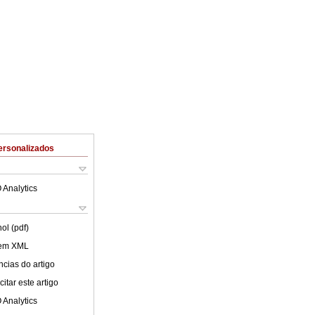
ersonalizados
 Analytics
ol (pdf)
 em XML
cias do artigo
itar este artigo
 Analytics