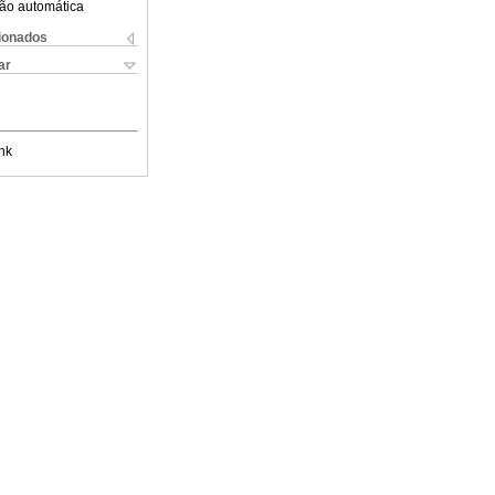
ão automática
cionados
ar
nk