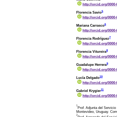
http://orcid.org/0000
5
Florencia Savio
http://orcid.org/0000
6
Mariana Carrasco
http://orcid.org/0000
7
Florencia Rodríguez
http://orcid.org/0000
8
Florencia Vitureira
http://orcid.org/0000
9
Guadalupe Herrera
http://orcid.org/0000
10
Lucía Delgado
http://orcid.org/0000
11
Gabriel Krygier
http://orcid.org/0000
1
Prof. Adjunta del Servicio
Montevideo, Uruguay. Co
2