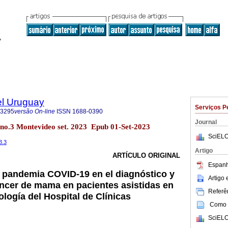
el Uruguay
Serviços P
-3295
versão On-line
ISSN
1688-0390
Journal
 no.3 Montevideo set. 2023 Epub 01-Set-2023
SciELO
3.3
Artigo
ARTÍCULO ORIGINAL
Espanh
a pandemia COVID-19 en el diagnóstico y
Artigo
áncer de mama en pacientes asistidas en
Referên
logía del Hospital de Clínicas
Como c
SciELO