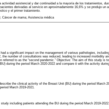
la actividad asistencial y dar continuidad a la mayoría de los tratamientos, 
 pacientes derivadas al servicio en aproximadamente 16,6% y se produjo un 
stico y el primer tratamiento.
; Cáncer de mama; Asistencia médica
 had a significant impact on the management of various pathologies, including
 the number of consultations was reduced, leading to increased morbidity and 
 referred to as the “second pandemic.” Objective: The aim of this study is to 
 (BU) during the period March 2020-2022 and compare it with the activity duri
 describe the clinical activity of the Breast Unit (BU) during the period March
e period March 2019-2021.
l study including patients attending the BU during the period March 2019-2022