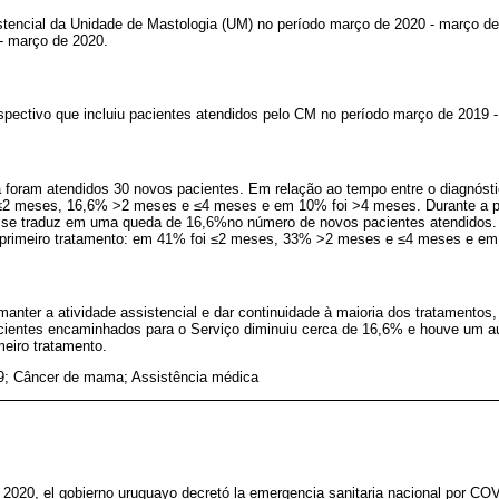
istencial da Unidade de Mastologia (UM) no período março de 2020 - março d
- março de 2020.
ospectivo que incluiu pacientes atendidos pelo CM no período março de 2019 
 foram atendidos 30 novos pacientes. Em relação ao tempo entre o diagnóstic
 ≤2 meses, 16,6% >2 meses e ≤4 meses e em 10% foi >4 meses. Durante a p
e se traduz em uma queda de 16,6%no número de novos pacientes atendidos.
o primeiro tratamento: em 41% foi ≤2 meses, 33% >2 meses e ≤4 meses e e
nter a atividade assistencial e dar continuidade à maioria dos tratamentos
ientes encaminhados para o Serviço diminuiu cerca de 16,6% e houve um a
meiro tratamento.
; Câncer de mama; Assistência médica
 2020, el gobierno uruguayo decretó la emergencia sanitaria nacional por COV