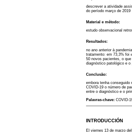
descrever a atividade ass
do período março de 2019 
Material e método:
estudo observacional retr
Resultados:
no ano anterior à pandemia
tratamento: em 73,3% foi
50 novos pacientes, o qu
diagnóstico patológico e 
Conclusão:
embora tenha conseguido ma
COVID-19 o número de pac
entre o diagnóstico e o pri
Palavras-chave:
COVID-19
INTRODUCCIÓN
El viernes 13 de marzo del