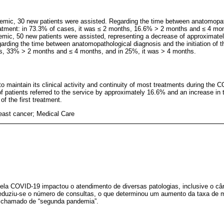
demic, 30 new patients were assisted. Regarding the time between anatomopa
t treatment: in 73.3% of cases, it was ≤ 2 months, 16.6% > 2 months and ≤ 4 mo
mic, 50 new patients were assisted, representing a decrease of approximate
arding the time between anatomopathological diagnosis and the initiation of th
hs, 33% > 2 months and ≤ 4 months, and in 25%, it was > 4 months.
 maintain its clinical activity and continuity of most treatments during the
of patients referred to the service by approximately 16.6% and an increase in
 of the first treatment.
ast cancer; Medical Care
pela COVID-19 impactou o atendimento de diversas patologias, inclusive o cân
eduziu-se o número de consultas, o que determinou um aumento da taxa de m
o chamado de “segunda pandemia”.