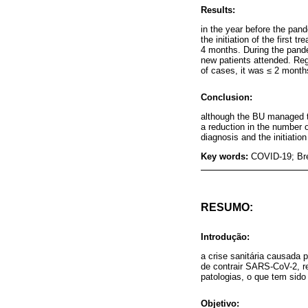
Results:
in the year before the pan
the initiation of the firs
4 months. During the pande
new patients attended. Reg
of cases, it was ≤ 2 mont
Conclusion:
although the BU managed to
a reduction in the number 
diagnosis and the initiation
Key words:
COVID-19; Bre
RESUMO:
Introdução:
a crise sanitária causada 
de contrair SARS-CoV-2, r
patologias, o que tem sid
Objetivo: