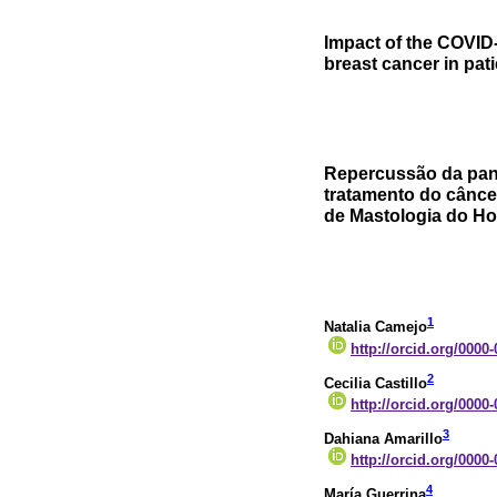
Impact of the COVID
breast cancer in pati
Repercussão da pan
tratamento do cânc
de Mastologia do Hos
1
Natalia Camejo
http://orcid.org/0000
2
Cecilia Castillo
http://orcid.org/0000
3
Dahiana Amarillo
http://orcid.org/0000
4
María Guerrina