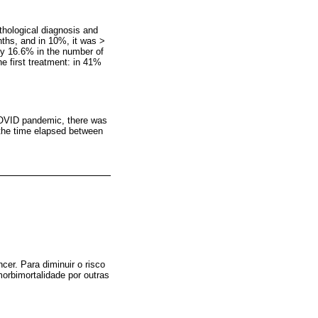
thological diagnosis and
nths, and in 10%, it was >
ly 16.6% in the number of
e first treatment: in 41%
 COVID pandemic, there was
 the time elapsed between
cer. Para diminuir o risco
orbimortalidade por outras