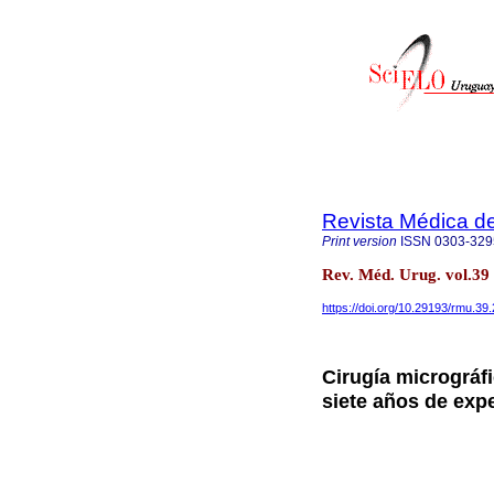
Revista Médica d
Print version
ISSN
0303-329
Rev. Méd. Urug. vol.3
https://doi.org/10.29193/rmu.39.
Cirugía micrográf
siete años de exp