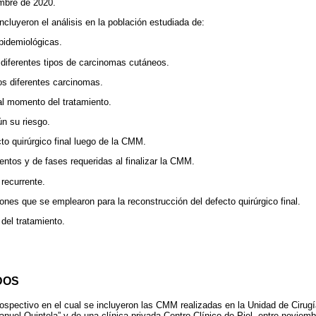
mbre de 2020.
ncluyeron el análisis en la población estudiada de:
epidemiológicas.
s diferentes tipos de carcinomas cutáneos.
los diferentes carcinomas.
l momento del tratamiento.
ún su riesgo.
to quirúrgico final luego de la CMM.
ntos y de fases requeridas al finalizar la CMM.
 recurrente.
ones que se emplearon para la reconstrucción del defecto quirúrgico final.
del tratamiento.
DOS
ospectivo en el cual se incluyeron las CMM realizadas en la Unidad de Cirug
Manuel Quintela” y de una clínica privada Centro Clínico de Piel, entre novie