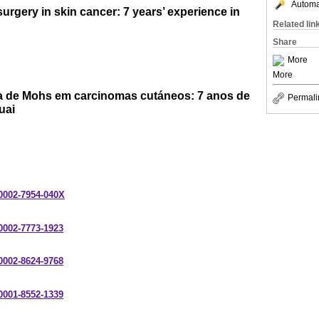
Automat
rgery in skin cancer: 7 years’ experience in
Related lin
Share
More
More
ca de Mohs em carcinomas cutáneos: 7 anos de
Permali
uai
-0002-7954-040X
-0002-7773-1923
-0002-8624-9768
-0001-8552-1339