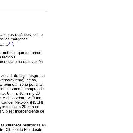
s cánceres cutáneos, como
 de los márgenes
1
,
2
dante
.
s criterios que se toman
 recidiva,
presencia o no de invasión
 zona L de bajo riesgo. La
terno/externo), cejas,
as perineal, zona perianal,
ibial. La zona L comprende
corte: 6 mm, 10 mm y 20
m y en la zona L ≥20 mm.
ve Cancer Network (NCCN)
ayor o igual a 20 mm en
s y pies; independiente de
omas cutáneos realizadas en
tro Clínico de Piel desde