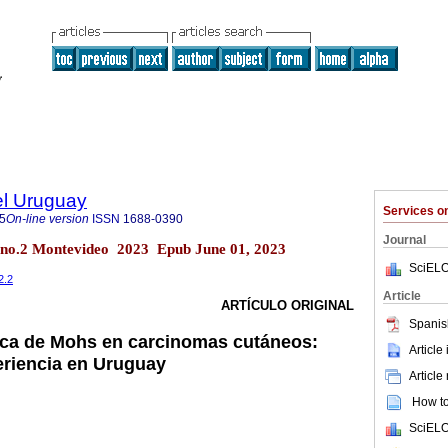
el Uruguay
Services 
5
On-line version
ISSN
1688-0390
Journal
9 no.2 Montevideo 2023 Epub June 01, 2023
SciELO
2.2
Article
ARTÍCULO ORIGINAL
Spanis
ica de Mohs en carcinomas cutáneos:
Article
eriencia en Uruguay
Article
How to 
SciELO