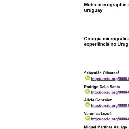
Mohs micrographic su
uruguay
Cirurgia micrográfi
experiência no Urug
1
Sebastián Olivares
http://orcid.org/0000
Rodrigo Della Santa
http://orcid.org/0000
Alicia González
http://orcid.org/0000
Verónica Lezué
http://orcid.org/0000
Miguel Martínez Asuaga