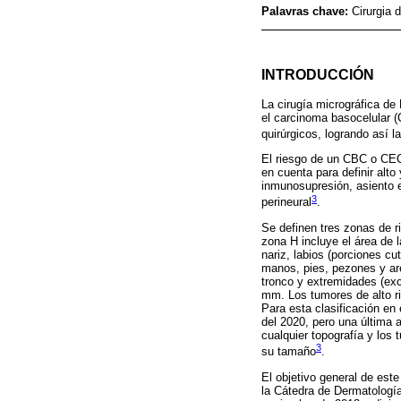
Palavras chave:
Cirurgia
INTRODUCCIÓN
La cirugía micrográfica de
el carcinoma basocelular 
quirúrgicos, logrando así 
El riesgo de un CBC o CEC 
en cuenta para definir alto
inmunosupresión, asiento en
3
perineural
.
Se definen tres zonas de r
zona H incluye el área de l
nariz, labios (porciones cu
manos, pies, pezones y are
tronco y extremidades (ex
mm. Los tumores de alto r
Para esta clasificación e
del 2020, pero una última 
cualquier topografía y los
3
su tamaño
.
El objetivo general de est
la Cátedra de Dermatología