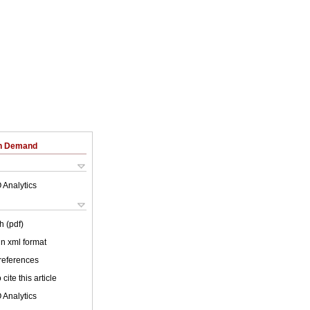
on Demand
 Analytics
h (pdf)
 in xml format
 references
cite this article
 Analytics