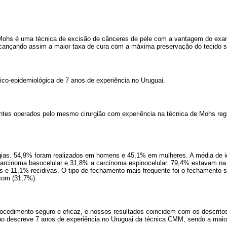
e Mohs é uma técnica de excisão de cânceres de pele com a vantagem do exa
lcançando assim a maior taxa de cura com a máxima preservação do tecido s
nico-epidemiológica de 7 anos de experiência no Uruguai.
entes operados pelo mesmo cirurgião com experiência na técnica de Mohs regi
gias. 54,9% foram realizados em homens e 45,1% em mulheres. A média de id
arcinoma basocelular e 31,8% a carcinoma espinocelular. 79,4% estavam n
s e 11,1% recidivas. O tipo de fechamento mais frequente foi o fechamento 
com (31,7%).
rocedimento seguro e eficaz, e nossos resultados coincidem com os descritos
lho descreve 7 anos de experiência no Uruguai da técnica CMM, sendo a maior