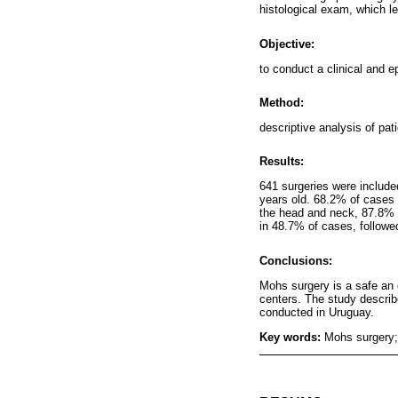
histological exam, which l
Objective:
to conduct a clinical and e
Method:
descriptive analysis of pa
Results:
641 surgeries were includ
years old. 68.2% of cases
the head and neck, 87.8% 
in 48.7% of cases, followe
Conclusions:
Mohs surgery is a safe an e
centers. The study describ
conducted in Uruguay.
Key words:
Mohs surgery;