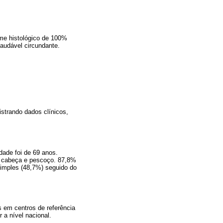
me histológico de 100%
audável circundante.
strando dados clínicos,
ade foi de 69 anos.
a cabeça e pescoço. 87,8%
simples (48,7%) seguido do
 em centros de referência
 a nível nacional.