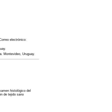
orreo electrónico:
guay.
ca. Montevideo, Uruguay.
examen histológico del
n de tejido sano