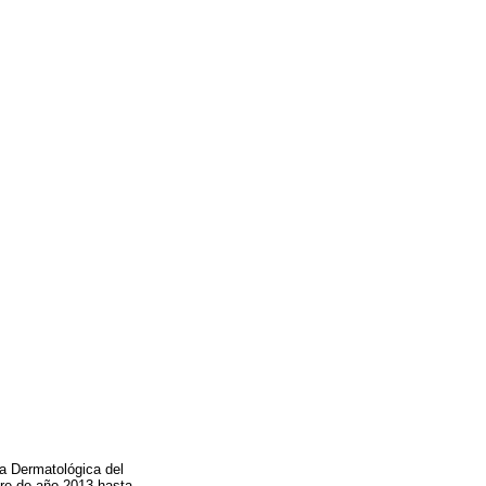
ía Dermatológica del
mbre de año 2013 hasta