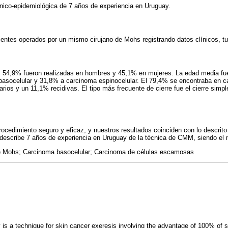
línico-epidemiológica de 7 años de experiencia en Uruguay.
cientes operados por un mismo cirujano de Mohs registrando datos clínicos, tu
s. 54,9% fueron realizadas en hombres y 45,1% en mujeres. La edad media fu
basocelular y 31,8% a carcinoma espinocelular. El 79,4% se encontraba en c
arios y un 11,1% recidivas. El tipo más frecuente de cierre fue el cierre sim
.
rocedimiento seguro y eficaz, y nuestros resultados coinciden con lo descrito
o describe 7 años de experiencia en Uruguay de la técnica de CMM, siendo el 
e Mohs; Carcinoma basocelular; Carcinoma de células escamosas
is a technique for skin cancer exeresis involving the advantage of 100% of s