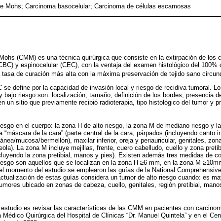
 de Mohs; Carcinoma basocelular; Carcinoma de células escamosas
 Mohs (CMM) es una técnica quirúrgica que consiste en la extirpación de lo
(CBC) y espinocelular (CEC), con la ventaja del examen histológico del 100%
la tasa de curación más alta con la máxima preservación de tejido sano circun
se define por la capacidad de invasión local y riesgo de recidiva tumoral. Lo
 y bajo riesgo son: localización, tamaño, definición de los bordes, presencia de
 un sitio que previamente recibió radioterapia, tipo histológico del tumor y 
iesgo en el cuerpo: la zona H de alto riesgo, la zona M de mediano riesgo y la
a “máscara de la cara” (parte central de la cara, párpados (incluyendo canto in
tánea/mucosa/bermellón), maxilar inferior, oreja y periauricular, genitales, zon
ola). La zona M incluye mejillas, frente, cuero cabelludo, cuello y zona pret
cluyendo la zona pretibial, manos y pies). Existen además tres medidas de 
iesgo son aquellos que se localizan en la zona H ≥6 mm, en la zona M ≥10m
n el momento del estudio se emplearon las guías de la National Comprehensi
actualización de estas guías considera un tumor de alto riesgo cuando: es m
 tumores ubicado en zonas de cabeza, cuello, genitales, región pretibial, mano
e estudio es revisar las características de las CMM en pacientes con carcin
 Médico Quirúrgica del Hospital de Clínicas “Dr. Manuel Quintela” y en el Cen