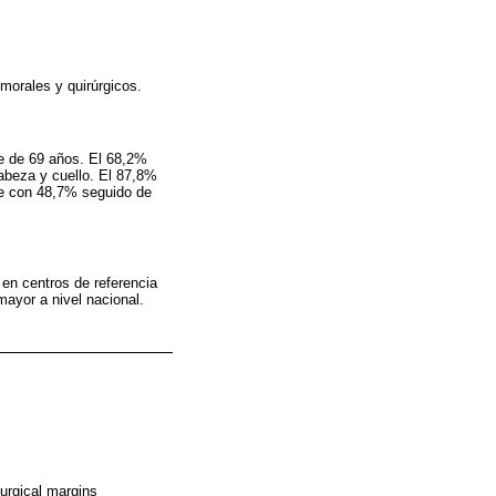
morales y quirúrgicos.
e de 69 años. El 68,2%
abeza y cuello. El 87,8%
ple con 48,7% seguido de
 en centros de referencia
mayor a nivel nacional.
urgical margins