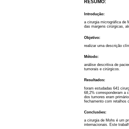
RESUMO:
Introdução:
a cirurgia micrográfica d
das margens cirúrgicas, a
Objetivo:
realizar uma descrição clí
Método:
análise descritiva de paci
tumorais e cirúrgicos.
Resultados:
foram estudadas 641 cirur
68,2% corresponderam a c
dos tumores eram primário
fechamento com retalhos 
Conclusões:
a cirurgia de Mohs é um p
internacionais. Este traba