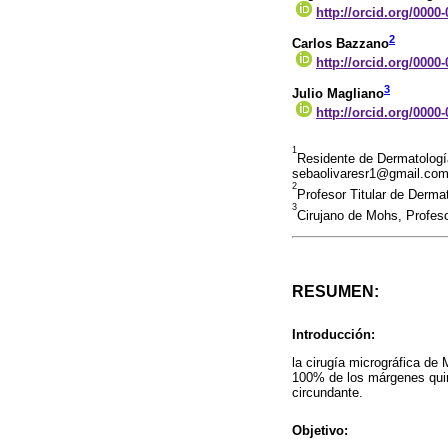
http://orcid.org/0000
2
Carlos Bazzano
http://orcid.org/0000
3
Julio Magliano
http://orcid.org/0000
1
Residente de Dermatología
sebaolivaresr1@gmail.co
2
Profesor Titular de Derma
3
Cirujano de Mohs, Profeso
RESUMEN:
Introducción:
la cirugía micrográfica de
100% de los márgenes quirú
circundante.
Objetivo: