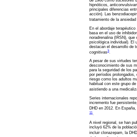
de 1960 como sucesores de
hipnóticos, anticonvulsiva
principales diferencias ent
acción). Las benzodiacepin
tratamiento de la ansieda
En el abordaje terapéutico
basa en el uso de inhibidor
noradrenalina (IRSN), que 
psicológica individual). E
destacan el desarrollo de 
3
cognitivas
.
A pesar de sus virtudes ter
desconocimiento de sus múl
para la seguridad de los p
por períodos prolongados, 
riesgo como los adultos m
habitual con este grupo de
asistiendo a una medicali
Series internacionales rep
incremento fue persistente
DHD en 2012. En España, 
11
.
A nivel regional, se han 
incluyó 62% de la poblaci
incluir clonazepam, la DH