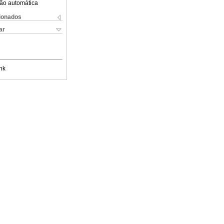
ão automática
cionados
ar
nk