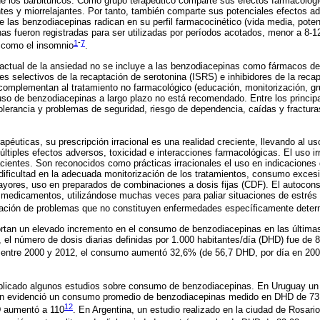
 los barbitúricos. Como grupo terapéutico comparte sus efectos farmacológic
ntes y miorrelajantes. Por tanto, también comparte sus potenciales efectos a
re las benzodiacepinas radican en su perfil farmacocinético (vida media, poten
as fueron registradas para ser utilizadas por períodos acotados, menor a 8-1
1
-
7
d como el insomnio
.
 actual de la ansiedad no se incluye a las benzodiacepinas como fármacos de
es selectivos de la recaptación de serotonina (ISRS) e inhibidores de la reca
complementan al tratamiento no farmacológico (educación, monitorización, gr
l uso de benzodiacepinas a largo plazo no está recomendado. Entre los princip
tolerancia y problemas de seguridad, riesgo de dependencia, caídas y fractur
apéuticas, su prescripción irracional es una realidad creciente, llevando al u
tiples efectos adversos, toxicidad e interacciones farmacológicas. El uso i
acientes. Son reconocidos como prácticas irracionales el uso en indicaciones
dificultad en la adecuada monitorización de los tratamientos, consumo exces
ayores, uso en preparados de combinaciones a dosis fijas (CDF). El autocon
 medicamentos, utilizándose muchas veces para paliar situaciones de estrés d
zación de problemas que no constituyen enfermedades específicamente dete
ortan un elevado incremento en el consumo de benzodiacepinas en las última
, el número de dosis diarias definidas por 1.000 habitantes/día (DHD) fue de 
entre 2000 y 2012, el consumo aumentó 32,6% (de 56,7 DHD, por día en 200
publicado algunos estudios sobre consumo de benzodiacepinas. En Uruguay un
ón evidenció un consumo promedio de benzodiacepinas medido en DHD de 73,7
12
D aumentó a 110
. En Argentina, un estudio realizado en la ciudad de Rosar