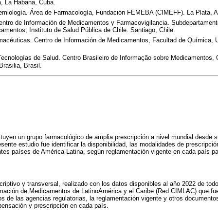
ca, La Habana, Cuba.
emiología. Área de Farmacología, Fundación FEMEBA (CIMEFF). La Plata, Ar
ntro de Información de Medicamentos y Farmacovigilancia. Subdepartament
mentos, Instituto de Salud Pública de Chile. Santiago, Chile.
macéuticas. Centro de Información de Medicamentos, Facultad de Química, 
Tecnologías de Salud. Centro Brasileiro de Informação sobre Medicamentos, 
asilia, Brasil.
tuyen un grupo farmacológico de amplia prescripción a nivel mundial desde s
esente estudio fue identificar la disponibilidad, las modalidades de prescripci
tes países de América Latina, según reglamentación vigente en cada país par
criptivo y transversal, realizado con los datos disponibles al año 2022 de to
rmación de Medicamentos de LatinoAmérica y el Caribe (Red CIMLAC) que fuer
tos de las agencias regulatorias, la reglamentación vigente y otros documento
spensación y prescripción en cada país.