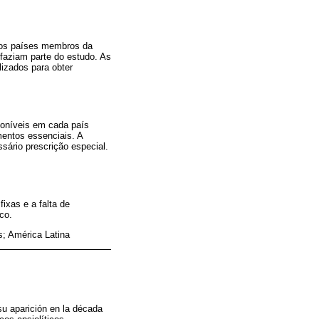
 dos países membros da
faziam parte do estudo. As
izados para obter
oníveis em cada país
mentos essenciais. A
ário prescrição especial.
ixas e a falta de
co.
; América Latina
su aparición en la década