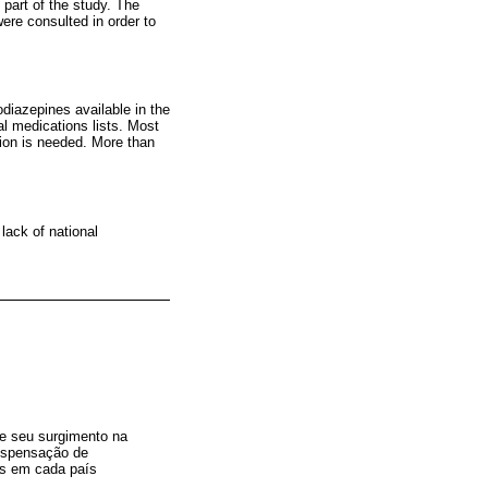
part of the study. The
ere consulted in order to
iazepines available in the
l medications lists. Most
tion is needed. More than
lack of national
e seu surgimento na
dispensação de
es em cada país