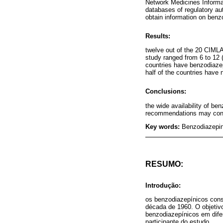
Network Medicines Informat
databases of regulatory au
obtain information on benz
Results:
twelve out of the 20 CIML
study ranged from 6 to 12 
countries have benzodiazep
half of the countries have
Conclusions:
the wide availability of be
recommendations may constit
Key words:
Benzodiazepin
RESUMO:
Introdução:
os benzodiazepínicos con
década de 1960. O objetivo
benzodiazepínicos em dife
participante do estudo.