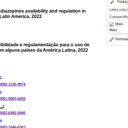
Traduç
Links rela
diazepines availability and regulation in
 Latin America, 2022
Compartilh
Mais
Mais
Permali
ibilidade e regulamentação para o uso de
m alguns países da América Latina, 2022
1
-0002-3330-9974
2
-0001-9065-6692
3
ma
-0002-6982-0440
4
-0002-7446-6503