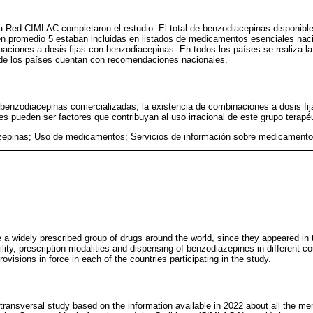
a Red CIMLAC completaron el estudio. El total de benzodiacepinas disponible
 en promedio 5 estaban incluidas en listados de medicamentos esenciales nac
ciones a dosis fijas con benzodiacepinas. En todos los países se realiza la 
 de los países cuentan con recomendaciones nacionales.
 benzodiacepinas comercializadas, la existencia de combinaciones a dosis fija
 pueden ser factores que contribuyan al uso irracional de este grupo terapéu
epinas; Uso de medicamentos; Servicios de información sobre medicamento
 a widely prescribed group of drugs around the world, since they appeared in t
bility, prescription modalities and dispensing of benzodiazepines in different c
ovisions in force in each of the countries participating in the study.
 transversal study based on the information available in 2022 about all the me