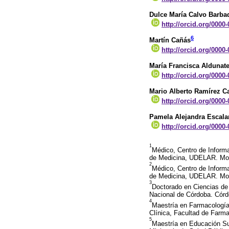
Dulce María Calvo Barba
http://orcid.org/0000
6
Martín Cañás
http://orcid.org/0000
María Francisca Aldunat
http://orcid.org/0000
Mario Alberto Ramírez 
http://orcid.org/0000
Pamela Alejandra Escala
http://orcid.org/0000
1
Médico, Centro de Inform
de Medicina, UDELAR. Mon
2
Médico, Centro de Inform
de Medicina, UDELAR. Mon
3
Doctorado en Ciencias de
Nacional de Córdoba. Córd
4
Maestría en Farmacología
Clínica, Facultad de Far
5
Maestría en Educación Su