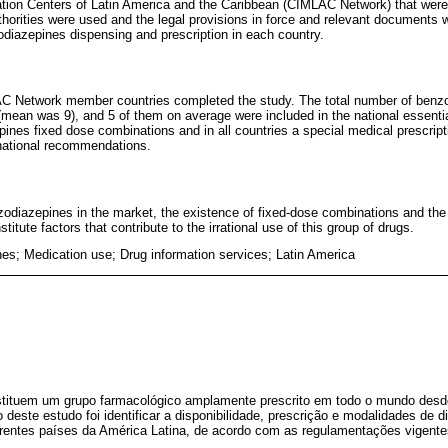
ion Centers of Latin America and the Caribbean (CIMLAC Network) that were 
thorities were used and the legal provisions in force and relevant documents w
odiazepines dispensing and prescription in each country.
AC Network member countries completed the study. The total number of benzod
(mean was 9), and 5 of them on average were included in the national essentia
ines fixed dose combinations and in all countries a special medical prescrip
 national recommendations.
nzodiazepines in the market, the existence of fixed-dose combinations and the 
ute factors that contribute to the irrational use of this group of drugs.
es; Medication use; Drug information services; Latin America
stituem um grupo farmacológico amplamente prescrito em todo o mundo desd
 deste estudo foi identificar a disponibilidade, prescrição e modalidades de 
rentes países da América Latina, de acordo com as regulamentações vigent