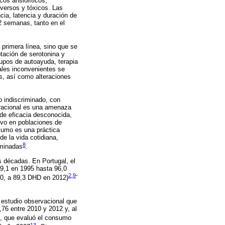
os ansiolíticos,
dversos y tóxicos. Las
cia, latencia y duración de
2 semanas, tanto en el
 primera línea, sino que se
ptación de serotonina y
upos de autoayuda, terapia
ales inconvenientes se
as, así como alteraciones
so indiscriminado, con
rracional es una amenaza
 de eficacia desconocida,
ivo en poblaciones de
sumo es una práctica
e la vida cotidiana,
8
rminadas
.
s décadas. En Portugal, el
89,1 en 1995 hasta 96,0
2
,
9
-
0, a 89,3 DHD en 2012)
 estudio observacional que
6 entre 2010 y 2012 y, al
io, que evaluó el consumo
13