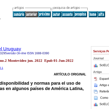
el Uruguay
Serviços P
-3295
versão On-line
ISSN
1688-0390
Journal
 no.2 Montevideo jun. 2022 Epub 01-Jun-2022
SciELO
2.1
Artigo
ARTÍCULO ORIGINAL
Espanh
 disponibilidad y normas para el uso de
Artigo
as en algunos países de América Latina,
Referên
Como c
SciELO