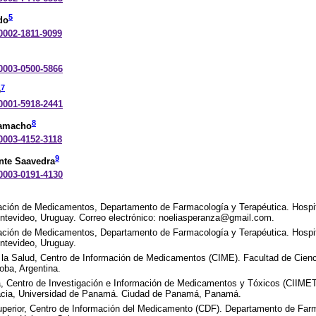
5
do
-0002-1811-9099
-0003-0500-5866
7
e
-0001-5918-2441
8
Camacho
-0003-4152-3118
9
nte Saavedra
-0003-0191-4130
ación de Medicamentos, Departamento de Farmacología y Terapéutica. Hospita
tevideo, Uruguay. Correo electrónico: noeliasperanza@gmail.com.
ación de Medicamentos, Departamento de Farmacología y Terapéutica. Hospita
tevideo, Uruguay.
 la Salud, Centro de Información de Medicamentos (CIME). Facultad de Cien
oba, Argentina.
, Centro de Investigación e Información de Medicamentos y Tóxicos (CIIMET
macia, Universidad de Panamá. Ciudad de Panamá, Panamá.
perior, Centro de Información del Medicamento (CDF). Departamento de Far