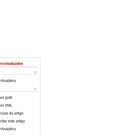
ersonalizados
 Analytics
ol (pdf)
 em XML
cias do artigo
itar este artigo
 Analytics