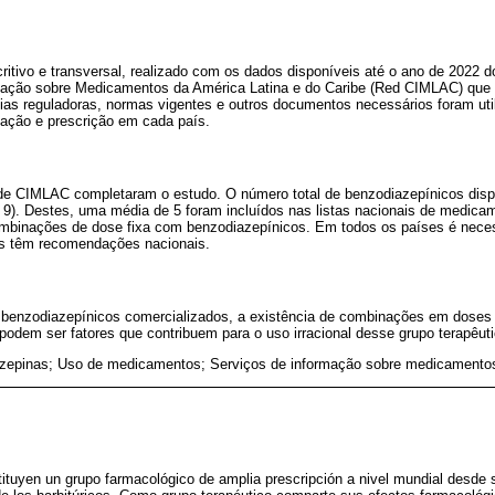
critivo e transversal, realizado com os dados disponíveis até o ano de 2022
ação sobre Medicamentos da América Latina e do Caribe (Red CIMLAC) que 
as reguladoras, normas vigentes e outros documentos necessários foram util
ação e prescrição em cada país.
de CIMLAC completaram o estudo. O número total de benzodiazepínicos disp
: 9). Destes, uma média de 5 foram incluídos nas listas nacionais de medica
mbinações de dose fixa com benzodiazepínicos. Em todos os países é necess
s têm recomendações nacionais.
 benzodiazepínicos comercializados, a existência de combinações em doses f
odem ser fatores que contribuem para o uso irracional desse grupo terapêuti
zepinas; Uso de medicamentos; Serviços de informação sobre medicamentos
tuyen un grupo farmacológico de amplia prescripción a nivel mundial desde 