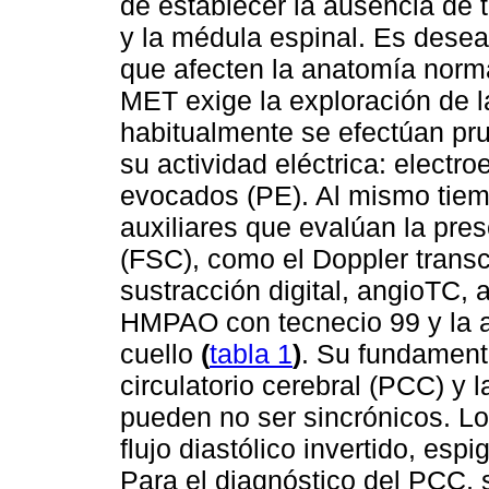
de establecer la ausencia de 
y la médula espinal. Es desea
que afecten la anatomía norma
MET exige la exploración de la
habitualmente se efectúan p
su actividad eléctrica: elect
evocados (PE). Al mismo tie
auxiliares que evalúan la pres
(FSC), como el Doppler transc
sustracción digital, angioTC
HMPAO con tecnecio 99 y la ar
cuello
(
tabla 1
)
. Su fundamento
circulatorio cerebral (PCC) y
pueden no ser sincrónicos. L
flujo diastólico invertido, espi
Para el diagnóstico del PCC, s