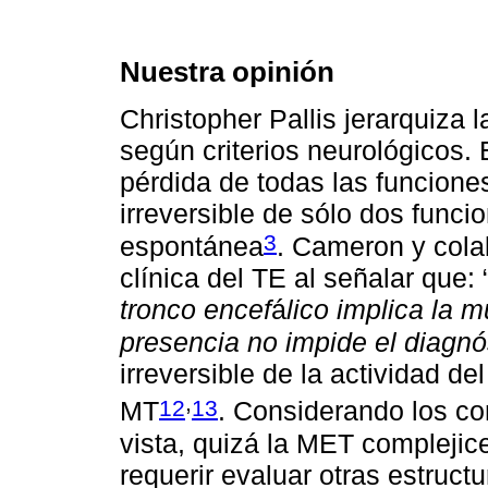
Nuestra opinión
Christopher Pallis jerarquiza
según criterios neurológicos. 
pérdida de todas las funcione
irreversible de sólo dos funcio
3
espontánea
. Cameron y cola
clínica del TE al señalar que:
tronco encef
á
lico implica la 
presencia no impide el diagn
irreversible de la actividad de
,
12
13
MT
. Considerando los co
vista, quizá la MET complejic
requerir evaluar otras estruct