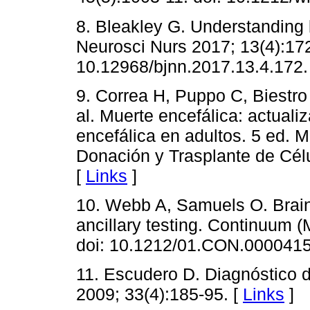
8. Bleakley G. Understanding 
Neurosci Nurs 2017; 13(4):172
10.12968/bjnn.2017.13.4.172.
9. Correa H, Puppo C, Biestro 
al. Muerte encefálica: actual
encefálica en adultos. 5 ed. M
Donación y Trasplante de Célu
[
Links
]
10. Webb A, Samuels O. Brain
ancillary testing. Continuum 
doi: 10.1212/01.CON.0000415
11. Escudero D. Diagnóstico d
2009; 33(4):185-95. [
Links
]