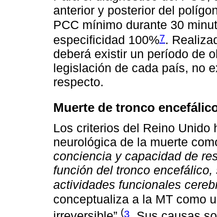
anterior y posterior del políg
PCC mínimo durante 30 minu
7
especificidad 100%
. Realiza
deberá existir un período de 
legislación de cada país, no 
respecto.
Muerte de tronco encefálic
Los criterios del Reino Unido
neurológica de la muerte com
conciencia y capacidad de resp
función del tronco encefálico, 
actividades funcionales cere
conceptualiza a la MT como u
(
3
irreversible”
. Sus causas so