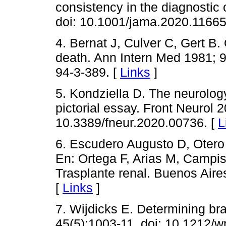
consistency in the diagnostic 
doi: 10.1001/jama.2020.11665
4. Bernat J, Culver C, Gert B. 
death. Ann Intern Med 1981; 9
94-3-389. [
Links
]
5. Kondziella D. The neurology
pictorial essay. Front Neurol 2
10.3389/fneur.2020.00736. [
L
6. Escudero Augusto D, Otero
En: Ortega F, Arias M, Campis
Trasplante renal. Buenos Air
[
Links
]
7. Wijdicks E. Determining bra
45(5):1003-11. doi: 10.1212/w