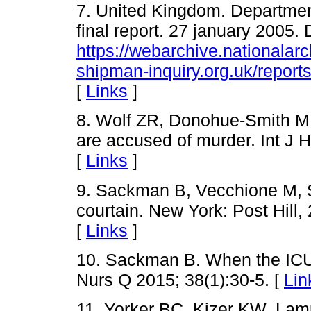
7. United Kingdom. Department
final report. 27 january 2005. 
https://webarchive.nationalar
shipman-inquiry.org.uk/report
[
Links
]
8. Wolf ZR, Donohue-Smith M
are accused of murder. Int J 
[
Links
]
9. Sackman B, Vecchione M, S
courtain. New York: Post Hill
[
Links
]
10. Sackman B. When the ICU
Nurs Q 2015; 38(1):30-5. [
Lin
11. Yorker BC, Kizer KW, Lam