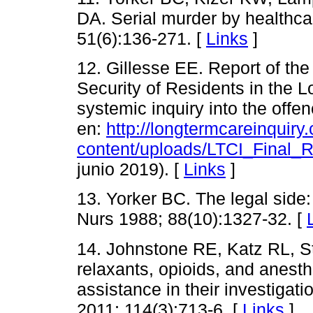
DA. Serial murder by healthca
51(6):136-271. [
Links
]
12. Gillesse EE. Report of the
Security of Residents in the
systemic inquiry into the offe
en:
http://longtermcareinquiry
content/uploads/LTCI_Final_
junio 2019). [
Links
]
13. Yorker BC. The legal side
Nurs 1988; 88(10):1327-32. [
14. Johnstone RE, Katz RL, S
relaxants, opioids, and anesth
assistance in their investigat
2011; 114(3):713-6. [
Links
]