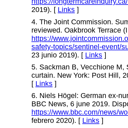
https://longtermcareinquiry.ca/
2019). [
Links
]
4. The Joint Commission. Sum
reviewed. Oakbrook Terrace (I
https://www.jointcommission.o
safety-topics/sentinel-event/
23 junio 2019). [
Links
]
5. Sackman B, Vecchione M, S
curtain. New York: Post Hill,
[
Links
]
6. Niels Högel: German ex-nurs
BBC News, 6 june 2019. Dispo
https://www.bbc.com/news/wo
febrero 2020). [
Links
]