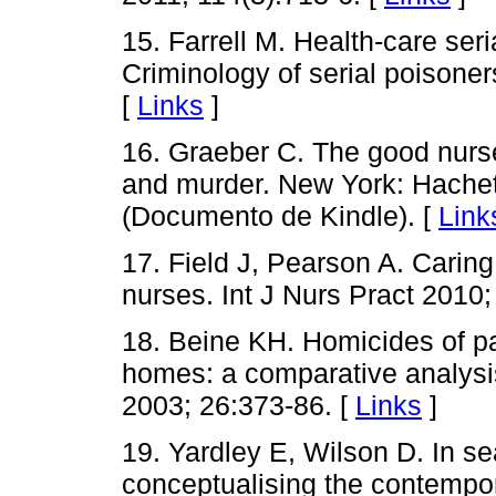
15. Farrell M. Health-care seri
Criminology of serial poisone
[
Links
]
16. Graeber C. The good nurse
and murder. New York: Hache
(Documento de Kindle). [
Link
17. Field J, Pearson A. Caring
nurses. Int J Nurs Pract 2010;
18. Beine KH. Homicides of pa
homes: a comparative analysis
2003; 26:373-86. [
Links
]
19. Yardley E, Wilson D. In se
conceptualising the contempora