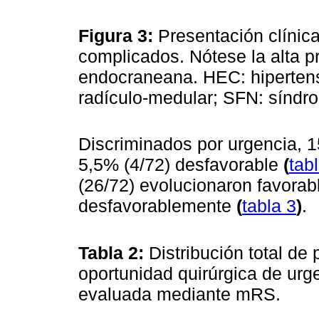
Figura 3:
Presentación clínica
complicados. Nótese la alta p
endocraneana. HEC: hiperten
radículo-medular; SFN: síndr
Discriminados por urgencia, 1
5,5% (4/72) desfavorable
(
tab
(26/72) evolucionaron favora
desfavorablemente
(
tabla 3
)
.
Tabla 2:
Distribución total d
oportunidad quirúrgica de urg
evaluada mediante mRS.