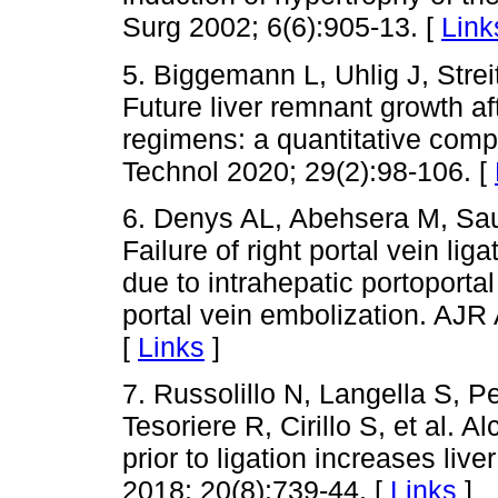
Surg 2002; 6(6):905-13. [
Link
5. Biggemann L, Uhlig J, Strei
Future liver remnant growth af
regimens: a quantitative comp
Technol 2020; 29(2):98-106. [
6. Denys AL, Abehsera M, Sauv
Failure of right portal vein lig
due to intrahepatic portoportal
portal vein embolization. AJ
[
Links
]
7. Russolillo N, Langella S, P
Tesoriere R, Cirillo S, et al. Al
prior to ligation increases liv
2018; 20(8):739-44. [
Links
]