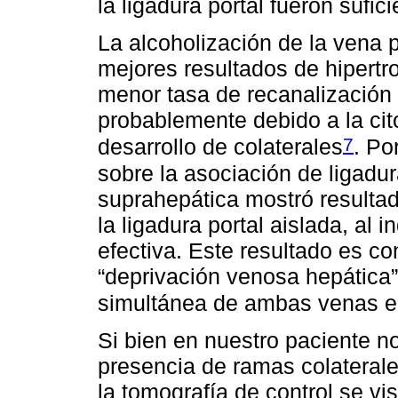
la ligadura portal fueron sufic
La alcoholización de la vena 
mejores resultados de hipertro
menor tasa de recanalización 
probablemente debido a la cit
7
desarrollo de colaterales
. Po
sobre la asociación de ligadur
suprahepática mostró resulta
la ligadura portal aislada, al i
efectiva. Este resultado es 
“deprivación venosa hepática”
simultánea de ambas venas en 
Si bien en nuestro paciente n
presencia de ramas colaterale
la tomografía de control se vi