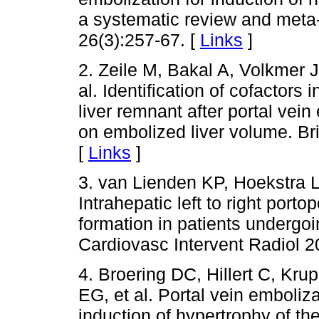
a systematic review and meta
26(3):257-67. [
Links
]
2. Zeile M, Bakal A, Volkmer J
al. Identification of cofactors 
liver remnant after portal vein 
on embolized liver volume. Bri
[
Links
]
3. van Lienden KP, Hoekstra L
Intrahepatic left to right porto
formation in patients undergoin
Cardiovasc Intervent Radiol 2
4. Broering DC, Hillert C, Krup
EG, et al. Portal vein embolizat
induction of hypertrophy of the