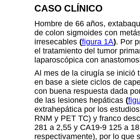
CASO CLÍNICO
Hombre de 66 años, extabaqui
de colon sigmoides con metást
irresecables
(
figura 1A
)
. Por 
el tratamiento del tumor prim
laparoscópica con anastomosi
Al mes de la cirugía se inició
en base a siete ciclos de cap
con buena respuesta dada por
de las lesiones hepáticas
(
fig
extrahepática por los estudio
RNM y PET TC) y franco des
281 a 2,55 y CA19-9 125 a 18
respectivamente), por lo que 