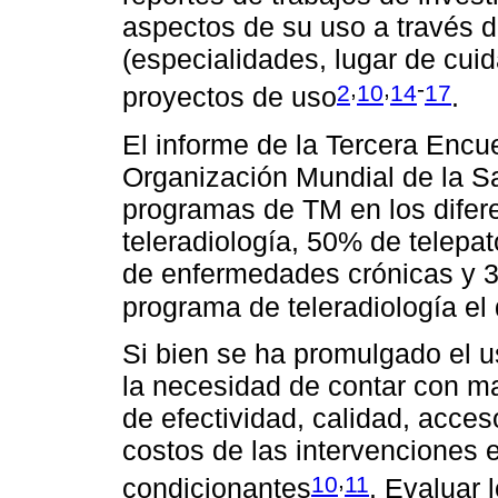
aspectos de su uso a través 
(especialidades, lugar de cui
,
,
-
2
10
14
17
proyectos de uso
.
El informe de la Tercera Encu
Organización Mundial de la S
programas de TM en los difer
teleradiología, 50% de telepa
de enfermedades crónicas y 33
programa de teleradiología el
Si bien se ha promulgado el us
la necesidad de contar con ma
de efectividad, calidad, acces
costos de las intervenciones e
,
10
11
condicionantes
. Evaluar 