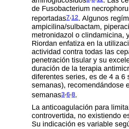
aminoglucósidos
. Las c
de Fusobacterium necrophorum
,
7
12
reportadas
. Algunos regím
ampicilina/sulbactam, piperac
metronidazol o clindamicina,
Riordan enfatiza en la utiliz
actividad contra todas las c
penetración tisular y su excele
duración de la terapia antimi
diferentes series, es de 4 a 6
semanas), recomendándose el 
,
,
3
6
8
semanas
.
La anticoagulación para limit
controvertida, no existiendo e
Su indicación es variable seg