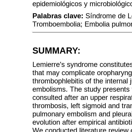
epidemiológicos y microbiológic
Palabras clave:
Síndrome de Le
Tromboembolia; Embolia pulmo
SUMMARY:
Lemierre’s syndrome constitutes 
that may complicate oropharynge
thrombophlebitis of the internal 
embolisms. The study presents 
consulted after an upper respirat
thrombosis, left sigmoid and tra
pulmonary embolism and pleural
evolution after empirical antibio
We conducted literature review on