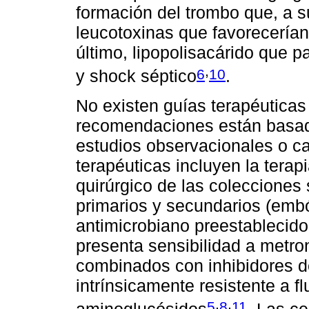
formación del trombo que, a s
leucotoxinas que favorecerían
último, lipopolisacárido que p
,
6
10
y shock séptico
.
No existen guías terapéutica
recomendaciones están basada
estudios observacionales o ca
terapéuticas incluyen la terap
quirúrgico de las colecciones 
primarios y secundarios (embó
antimicrobiano preestablecid
presenta sensibilidad a metro
combinados con inhibidores d
intrínsicamente resistente a f
,
,
5
8
11