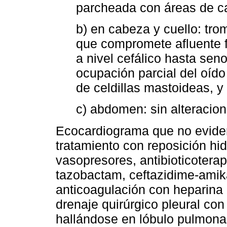
parcheada con áreas de cav
b) en cabeza y cuello: tro
que compromete afluente fa
a nivel cefálico hasta sen
ocupación parcial del oído
de celdillas mastoideas, y
c) abdomen: sin alteracio
Ecocardiograma que no eviden
tratamiento con reposición hidr
vasopresores, antibioticoterap
tazobactam, ceftazidime-amik
anticoagulación con heparina 
drenaje quirúrgico pleural con
hallándose en lóbulo pulmonar