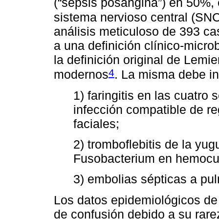
(“sepsis posangina”) en 50%, 
sistema nervioso central (SN
análisis meticuloso de 393 ca
a una definición clínico-micro
la definición original de Lemi
4
modernos
. La misma debe in
1) faringitis en las cuatr
infección compatible de re
faciales;
2) tromboflebitis de la yug
Fusobacterium en hemoculti
3) embolias sépticas a pul
Los datos epidemiológicos de 
de confusión debido a su rarez