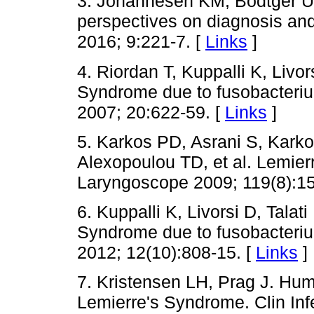
3. Johannesen KM, Bodtger U.
perspectives on diagnosis an
2016; 9:221-7. [
Links
]
4. Riordan T, Kuppalli K, Livo
Syndrome due to fusobacteriu
2007; 20:622-59. [
Links
]
5. Karkos PD, Asrani S, Kark
Alexopoulou TD, et al. Lemier
Laryngoscope 2009; 119(8):15
6. Kuppalli K, Livorsi D, Tala
Syndrome due to fusobacteriu
2012; 12(10):808-15. [
Links
]
7. Kristensen LH, Prag J. Hum
Lemierre's Syndrome. Clin Inf