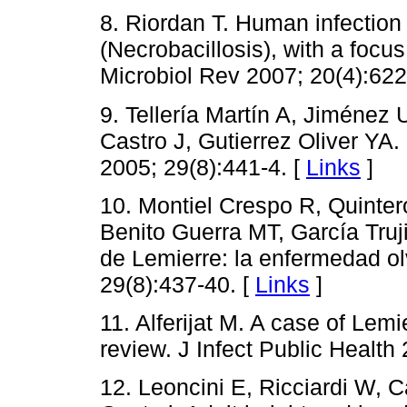
8. Riordan T. Human infectio
(Necrobacillosis), with a focu
Microbiol Rev 2007; 20(4):622
9. Tellería Martín A, Jiménez 
Castro J, Gutierrez Oliver YA
2005; 29(8):441-4. [
Links
]
10. Montiel Crespo R, Quinte
Benito Guerra MT, García Truji
de Lemierre: la enfermedad o
29(8):437-40. [
Links
]
11. Alferijat M. A case of Lemi
review. J Infect Public Health
12. Leoncini E, Ricciardi W, Ca