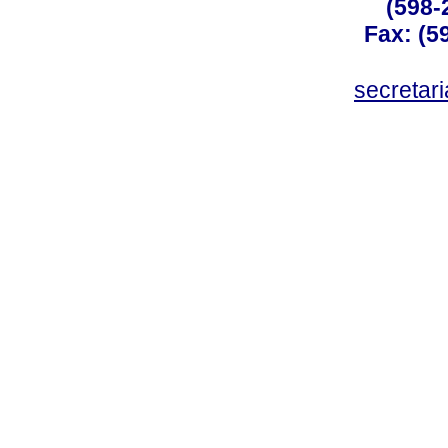
(598-
Fax: (59
secreta