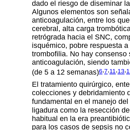
dado el riesgo de diseminar l
Algunos elementos son señal
anticoagulación, entre los qu
cerebral, alta carga trombótic
retrógrada hacia el SNC, compl
isquémico, pobre respuesta a a
trombofilia. No hay consenso 
anticoagulación, siendo tambié
,
,
,
,
6
7
11
13
1
(de 5 a 12 semanas)
El tratamiento quirúrgico, en
colecciones y debridamiento de
fundamental en el manejo del
ligadura como la resección de
habitual en la era preantibióti
para los casos de sepsis no c