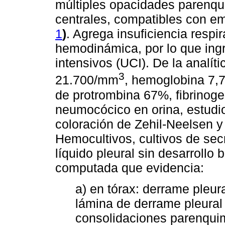
múltiples opacidades parenqu
centrales, compatibles con e
1
)
. Agrega insuficiencia respira
hemodinámica, por lo que ing
intensivos (UCI). De la analíti
3
21.700/mm
, hemoglobina 7,
de protrombina 67%, fibrinog
neumocócico en orina, estudio
coloración de Zehil-Neelsen y
Hemocultivos, cultivos de secr
líquido pleural sin desarrollo
computada que evidencia:
a) en tórax: derrame pleur
lámina de derrame pleural 
consolidaciones parenquima