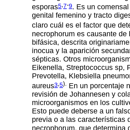
,
-
5
7
9
esporas
. Es un comensal 
genital femenino y tracto dig
claro cuál es el factor que de
necrophorum es causante de la
bifásica, descrita originariam
inocua y la aparición secunda
sépticas. Otros microorganism
Eikenella, Streptococcus sp,
Prevotella, Klebsiella pneum
,
).
3
5
aureus
En un porcentaje n
revisión de Johannesen y col
microorganismos en los culti
Esto puede deberse a un falso
previa o a las características
necrophorum, que determina dif