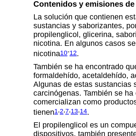
Contenidos y emisiones de 
La solución que contienen es
sustancias y saborizantes, por 
propilenglicol, glicerina, sa
nicotina. En algunos casos s
-
10
12
nicotina
.
También se ha encontrado qu
formaldehído, acetaldehído, a
Algunas de estas sustancias 
carcinógenas. También se ha
comercializan como productos s
,
,
,
,
1
2
7
13
14
tienen
.
El propilenglicol es un compu
dispositivos, también present