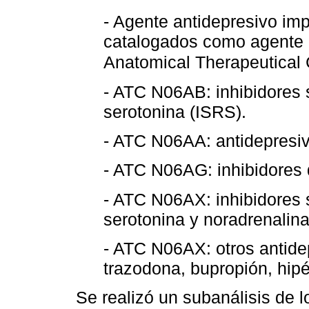
- Agente antidepresivo imp
catalogados como agente 
Anatomical Therapeutical 
- ATC N06AB: inhibidores s
serotonina (ISRS).
- ATC N06AA: antidepresivo
- ATC N06AG: inhibidores
- ATC N06AX: inhibidores 
serotonina y noradrenalin
- ATC N06AX: otros antide
trazodona, bupropión, hipé
Se realizó un subanálisis de 