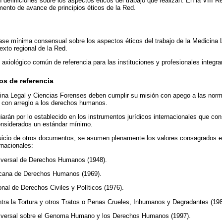
 definiciones sobre los aspectos éticos del trabajo que realizan. En la VIII 
ento de avance de principios éticos de la Red.
ase mínima consensual sobre los aspectos éticos del trabajo de la Medicina 
exto regional de la Red.
 axiológico común de referencia para las instituciones y profesionales integra
s de referencia
cina Legal y Ciencias Forenses deben cumplir su misión con apego a las norm
y con arreglo a los derechos humanos.
uiarán por lo establecido en los instrumentos jurídicos internacionales que co
nsiderados un estándar mínimo.
juicio de otros documentos, se asumen plenamente los valores consagrados e
rnacionales:
niversal de Derechos Humanos (1948).
cana de Derechos Humanos (1969).
onal de Derechos Civiles y Políticos (1976).
tra la Tortura y otros Tratos o Penas Crueles, Inhumanos y Degradantes (198
niversal sobre el Genoma Humano y los Derechos Humanos (1997).