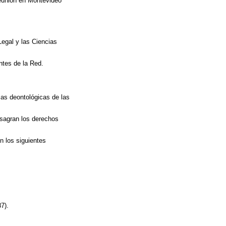
Reunión en Montevideo
Legal y las Ciencias
ntes de la Red.
as deontológicas de las
nsagran los derechos
n los siguientes
7).