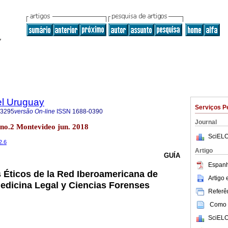
el Uruguay
Serviços P
-3295
versão On-line
ISSN
1688-0390
Journal
 no.2 Montevideo jun. 2018
SciELO
2.6
Artigo
GUÍA
Espanh
s Éticos de la Red Iberoamericana de
Artigo
Medicina Legal y Ciencias Forenses
Referên
Como c
SciELO