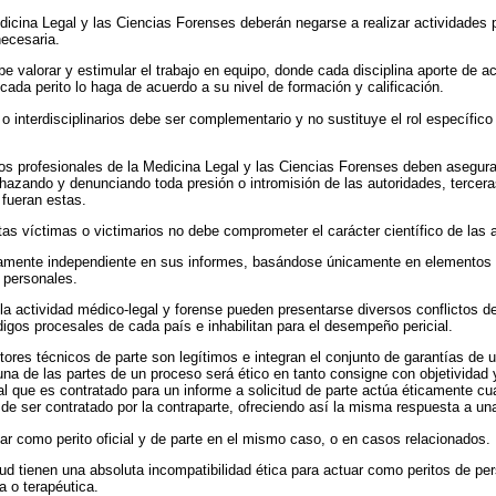
dicina Legal y las Ciencias Forenses deberán negarse a realizar actividades p
ecesaria.
e valorar y estimular el trabajo en equipo, donde cada disciplina aporte de a
cada perito lo haga de acuerdo a su nivel de formación y calificación.
 o interdisciplinarios debe ser complementario y no sustituye el rol específic
s profesionales de la Medicina Legal y las Ciencias Forenses deben asegur
hazando y denunciando toda presión o intromisión de las autoridades, tercer
 fueran estas.
as víctimas o victimarios no debe comprometer el carácter científico de las a
tamente independiente en sus informes, basándose únicamente en elementos 
 personales.
a actividad médico-legal y forense pueden presentarse diversos conflictos d
digos procesales de cada país e inhabilitan para el desempeño pericial.
tores técnicos de parte son legítimos e integran el conjunto de garantías de u
na de las partes de un proceso será ético en tanto consigne con objetividad y
al que es contratado para un informe a solicitud de parte actúa éticamente 
de ser contratado por la contraparte, ofreciendo así la misma respuesta a u
uar como perito oficial y de parte en el mismo caso, o en casos relacionados.
lud tienen una absoluta incompatibilidad ética para actuar como peritos de pe
a o terapéutica.