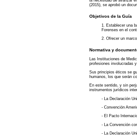
la necesidad de avanzar en
(2015), se aprobó un docum
Objetivos de la Guía
1. Establecer una b
Forenses en el cont
2. Ofrecer un marco
Normativa y documento
Las Instituciones de Medi
profesiones involucradas 
Sus principios éticos se g
humanos, los que serán co
En este sentido, y sin per
instrumentos jurídicos inte
- La Declaración U
- Convención Ameri
- El Pacto Internaci
- La Convención con
- La Declaración U