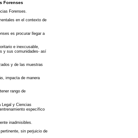
as Forenses
ncias Forenses.
entales en el contexto de
nses es procurar llegar a
ritario e inexcusable,
ias y sus comunidades- así
tizados y de las muestras
más, impacta de manera
 tener rango de
a Legal y Ciencias
 entrenamiento específico
ente inadmisibles.
ertinente, sin perjuicio de