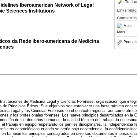
Traduç
uidelines Iberoamerican Network of Legal
c Sciences Institutions
Links rela
Compartilh
Mais
Mais
Éticos da Rede Ibero-americana de Medicina
Permali
renses
nstituciones de Medicina Legal y Ciencias Forenses, organización que integr
a de Principios Éticos. Sus objetivos son establecer una base mínima conse
edicina Legal y las Ciencias Forenses en el contexto regional, así como ofrec
ciones y los profesionales forenses. Los nueve principios desarrollados en la G
romoción de los derechos humanos, la calidad técnica del trabajo, la necesar
el trabajo en equipo respetando los perfiles disciplinares, la independencia t
 conflictos deontológicos cuando se actúa bajo dependencia, la confidencialida
en también los principios consagrados en diversos documentos internacional