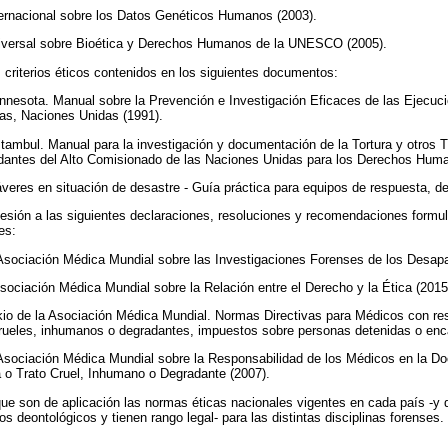
ternacional sobre los Datos Genéticos Humanos (2003).
niversal sobre Bioética y Derechos Humanos de la UNESCO (2005).
criterios éticos contenidos en los siguientes documentos:
innesota. Manual sobre la Prevención e Investigación Eficaces de las Ejecuc
ias, Naciones Unidas (1991).
stambul. Manual para la investigación y documentación de la Tortura y otros 
antes del Alto Comisionado de las Naciones Unidas para los Derechos Huma
áveres en situación de desastre - Guía práctica para equipos de respuesta,
esión a las siguientes declaraciones, resoluciones y recomendaciones formu
es:
 Asociación Médica Mundial sobre las Investigaciones Forenses de los Desapa
Asociación Médica Mundial sobre la Relación entre el Derecho y la Ética (2015
kio de la Asociación Médica Mundial. Normas Directivas para Médicos con resp
rueles, inhumanos o degradantes, impuestos sobre personas detenidas o enc
 Asociación Médica Mundial sobre la Responsabilidad de los Médicos en la D
 o Trato Cruel, Inhumano o Degradante (2007).
que son de aplicación las normas éticas nacionales vigentes en cada país -y
s deontológicos y tienen rango legal- para las distintas disciplinas forenses.