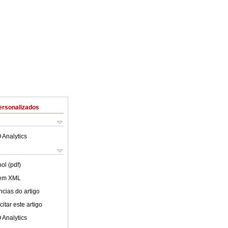
ersonalizados
 Analytics
ol (pdf)
 em XML
cias do artigo
itar este artigo
 Analytics