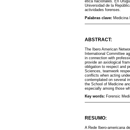
ética nacionales. En Urugu
Universidad de la Repúblic
actividades forenses.
Palabras clave:
Medicina 
ABSTRACT:
The Ibero American Network
International Committee ag
in connection with professi
provide an axiological fram
obligation to respect and p
Sciences, teamwork respecti
conflicts when acting under
contemplated on several in
the School of Medicine and
especially among those whic
Key words:
Forensic Medi
RESUMO:
A Rede Ibero-americana de 