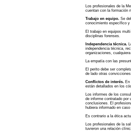
Los profesionales de la Me
cuentan con la formación n
Trabajo en equipo.
Se deb
conocimiento específico y 
El trabajo en equipos multi
disciplinas forenses.
Independencia técnica.
Lo
independencia técnica, rec
organizaciones, cualquiera
La empatía con las presunt
El perito debe ser comple
de lado otras convicciones
Conflictos de interés.
En l
están detallados en los có
Los informes de los consul
de informe contratado por u
conclusiones. El profesion
hubiera informado en caso 
Es contrario a la ética act
Los profesionales de la sa
tuvieron una relación clínic