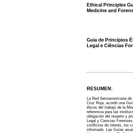
Ethical Principles G
Medicine and Forensi
Guia de Princípios 
Legal e Ciências Fo
RESUMEN:
La Red Iberoamericana de I
Cruz Roja, acordó una Guí
éticos del trabajo de la M
referencia para las institu
obligación del respeto y p
Legal y Ciencias Forenses, 
conflictos de interés, los
informado. Las Guías asum