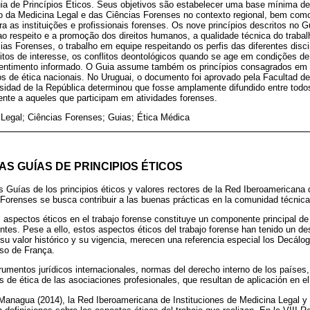
ia de Princípios Éticos. Seus objetivos são estabelecer uma base mínima d
ho da Medicina Legal e das Ciências Forenses no contexto regional, bem com
ara as instituições e profissionais forenses. Os nove princípios descritos no 
o respeito e a promoção dos direitos humanos, a qualidade técnica do traba
as Forenses, o trabalho em equipe respeitando os perfis das diferentes disci
litos de interesse, os conflitos deontológicos quando se age em condições d
nsentimento informado. O Guia assume também os princípios consagrados em
os de ética nacionais. No Uruguai, o documento foi aprovado pela Facultad d
rsidad de la República determinou que fosse amplamente difundido entre todo
nte a aqueles que participam em atividades forenses.
Legal; Ciências Forenses; Guias; Ética Médica
AS GUÍAS DE PRINCIPIOS ÉTICOS
s Guías de los principios éticos y valores rectores de la Red Iberoamericana 
Forenses se busca contribuir a las buenas prácticas en la comunidad técnica
aspectos éticos en el trabajo forense constituye un componente principal de la
ientes. Pese a ello, estos aspectos éticos del trabajo forense han tenido un des
su valor histórico y su vigencia, merecen una referencia especial los Decál
oso de França.
trumentos jurídicos internacionales, normas del derecho interno de los países
 de ética de las asociaciones profesionales, que resultan de aplicación en 
 Managua (2014), la Red Iberoamericana de Instituciones de Medicina Legal y