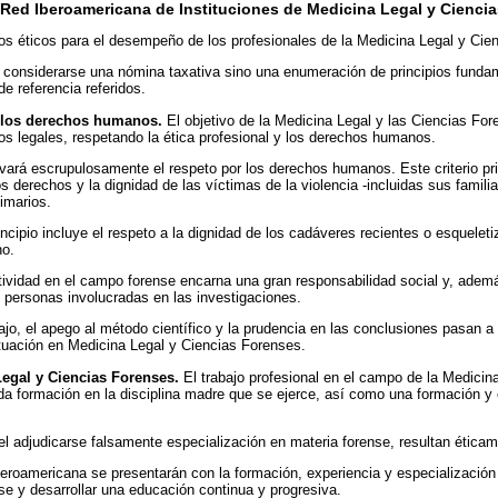
a Red Iberoamericana de Instituciones de Medicina Legal y Cienci
ios éticos para el desempeño de los profesionales de la Medicina Legal y Cie
considerarse una nómina taxativa sino una enumeración de principios fundam
 referencia referidos.
 los derechos humanos.
El objetivo de la Medicina Legal y las Ciencias Fore
os legales, respetando la ética profesional y los derechos humanos.
vará escrupulosamente el respeto por los derechos humanos. Este criterio prio
s derechos y la dignidad de las víctimas de la violencia -incluidas sus famil
imarios.
incipio incluye el respeto a la dignidad de los cadáveres recientes o esquele
no.
ividad en el campo forense encarna una gran responsabilidad social y, ade
s personas involucradas en las investigaciones.
abajo, el apego al método científico y la prudencia en las conclusiones pasan a
tuación en Medicina Legal y Ciencias Forenses.
egal y Ciencias Forenses.
El trabajo profesional en el campo de la Medicin
da formación en la disciplina madre que se ejerce, así como una formación y
el adjudicarse falsamente especialización en materia forense, resultan éticam
roamericana se presentarán con la formación, experiencia y especialización p
rse y desarrollar una educación continua y progresiva.