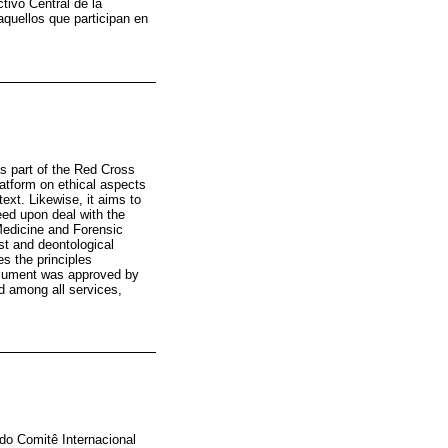
tivo Central de la
aquellos que participan en
is part of the Red Cross
atform on ethical aspects
ext. Likewise, it aims to
eed upon deal with the
 Medicine and Forensic
est and deontological
es the principles
document was approved by
d among all services,
do Comitê Internacional