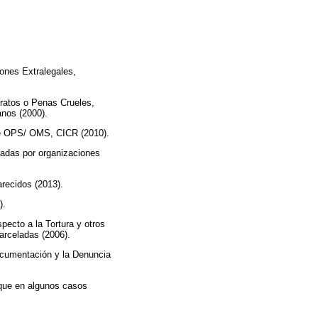
iones Extralegales,
Tratos o Penas Crueles,
nos (2000).
 de OPS/ OMS, CICR (2010).
ladas por organizaciones
recidos (2013).
).
ecto a la Tortura y otros
arceladas (2006).
ocumentación y la Denuncia
 que en algunos casos