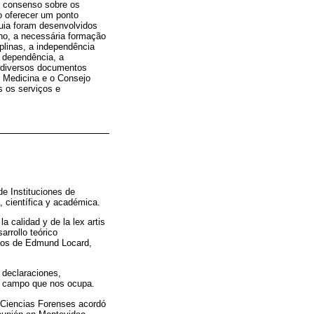
e consenso sobre os
o oferecer um ponto
Guia foram desenvolvidos
lho, a necessária formação
plinas, a independência
e dependência, a
 diversos documentos
e Medicina e o Consejo
s os serviços e
de Instituciones de
, científica y académica.
 calidad y de la lex artis
arrollo teórico
ogos de Edmund Locard,
, declaraciones,
el campo que nos ocupa.
 Ciencias Forenses acordó