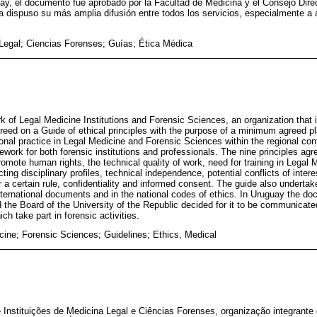
ay, el documento fue aprobado por la Facultad de Medicina y el Consejo Direc
a dispuso su más amplia difusión entre todos los servicios, especialmente a 
Legal; Ciencias Forenses; Guías; Ética Médica
 of Legal Medicine Institutions and Forensic Sciences, an organization that 
reed on a Guide of ethical principles with the purpose of a minimum agreed pl
onal practice in Legal Medicine and Forensic Sciences within the regional cont
ework for both forensic institutions and professionals. The nine principles agr
romote human rights, the technical quality of work, need for training in Legal
ng disciplinary profiles, technical independence, potential conflicts of inter
 a certain rule, confidentiality and informed consent. The guide also undertak
ternational documents and in the national codes of ethics. In Uruguay the 
 the Board of the University of the Republic decided for it to be communicate
h take part in forensic activities.
cine; Forensic Sciences; Guidelines; Ethics, Medical
Instituições de Medicina Legal e Ciências Forenses, organização integrante 