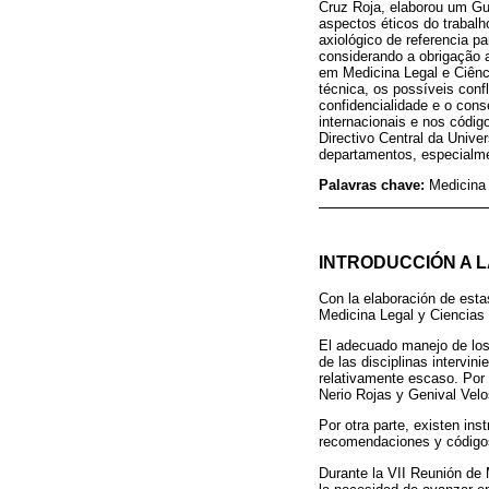
Cruz Roja, elaborou um Gu
aspectos éticos do trabal
axiológico de referencia p
considerando a obrigação a
em Medicina Legal e Ciênci
técnica, os possíveis conf
confidencialidade e o co
internacionais e nos códig
Directivo Central da Unive
departamentos, especialme
Palavras chave:
Medicina 
INTRODUCCIÓN A L
Con la elaboración de esta
Medicina Legal y Ciencias 
El adecuado manejo de los 
de las disciplinas intervin
relativamente escaso. Por 
Nerio Rojas y Genival Vel
Por otra parte, existen ins
recomendaciones y códigos
Durante la VII Reunión de