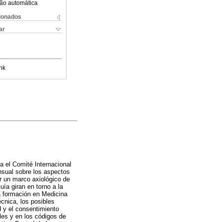
ão automática
cionados
ar
nk
a el Comité Internacional
nsual sobre los aspectos
er un marco axiológico de
uía giran en torno a la
ia formación en Medicina
écnica, los posibles
d y el consentimiento
es y en los códigos de