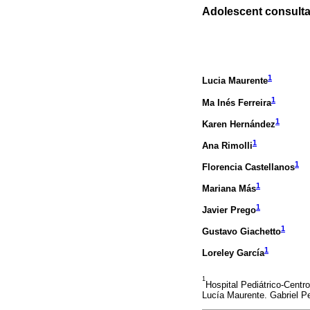
Adolescent consulta
1
Lucia Maurente
1
Ma Inés Ferreira
1
Karen Hernández
1
Ana Rimolli
1
Florencia Castellanos
1
Mariana Más
1
Javier Prego
1
Gustavo Giachetto
1
Loreley García
1
Hospital Pediátrico-Centr
Lucía Maurente. Gabriel P