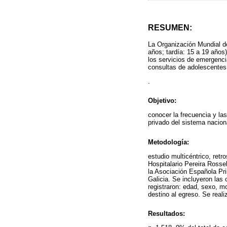
RESUMEN:
La Organización Mundial d
años; tardía: 15 a 19 años
los servicios de emergencia
consultas de adolescente
.
Objetivo:
conocer la frecuencia y la
privado del sistema nacion
Metodología:
estudio multicéntrico, ret
Hospitalario Pereira Rosse
la Asociación Española Pr
Galicia. Se incluyeron las 
registraron: edad, sexo, m
destino al egreso. Se reali
Resultados: