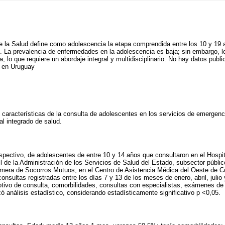
e la Salud define como adolescencia la etapa comprendida entre los 10 y 19 
). La prevalencia de enfermedades en la adolescencia es baja; sin embargo, l
, lo que requiere un abordaje integral y multidisciplinario. No hay datos publ
s en Uruguay
s características de la consulta de adolescentes en los servicios de emergenc
al integrado de salud.
rospectivo, de adolescentes de entre 10 y 14 años que consultaron en el Hospit
ll de la Administración de los Servicios de Salud del Estado, subsector públic
imera de Socorros Mutuos, en el Centro de Asistencia Médica del Oeste de C
consultas registradas entre los días 7 y 13 de los meses de enero, abril, julio
otivo de consulta, comorbilidades, consultas con especialistas, exámenes de l
zó análisis estadístico, considerando estadísticamente significativo p <0,05.