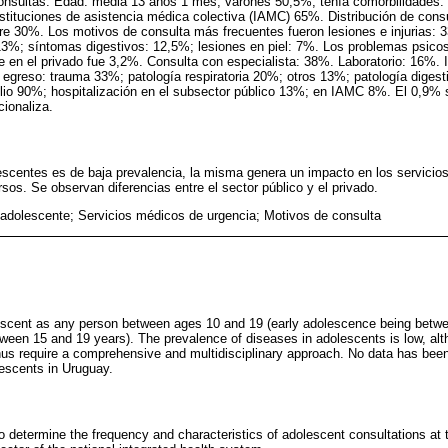
consultas. Edad: media 13 años 1 mes, varones 50,5%; tenía comorbilidades:
stituciones de asistencia médica colectiva (IAMC) 65%. Distribución de con
bre 30%. Los motivos de consulta más frecuentes fueron lesiones e injurias:
 13%; síntomas digestivos: 12,5%; lesiones en piel: 7%. Los problemas psico
ue en el privado fue 3,2%. Consulta con especialista: 38%. Laboratorio: 16%
l egreso: trauma 33%; patología respiratoria 20%; otros 13%; patología digest
ilio 90%; hospitalización en el subsector público 13%; en IAMC 8%. El 0,9% s
cionaliza.
lescentes es de baja prevalencia, la misma genera un impacto en los servicios
rsos. Se observan diferencias entre el sector público y el privado.
 adolescente; Servicios médicos de urgencia; Motivos de consulta
cent as any person between ages 10 and 19 (early adolescence being betwe
ween 15 and 19 years). The prevalence of diseases in adolescents is low, al
us require a comprehensive and multidisciplinary approach. No data has been
lescents in Uruguay.
to determine the frequency and characteristics of adolescent consultations at