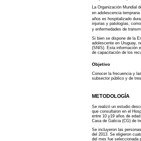
La Organización Mundial de
en adolescencia temprana 
años es hospitalizado dura
injurias y patologías, com
y enfermedades de transmi
Si bien se dispone de la E
adolescente en Uruguay, no
(SNIS). Esta información e
de capacitación de los rec
Objetivo
Conocer la frecuencia y la
subsector público y de tre
METODOLOGÍA
Se realizó un estudio desc
que consultaron en el Hosp
entre 10 y19 años de edad
Casa de Galicia (CG) de t
Se incluyeron las personas 
del 2013. Se eligieron cua
del mes fue seleccionada p