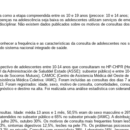
 como a etapa compreendida entre os 10 e 19 anos (precoce: 10 e 14 anos; t
oenças na adolescência seja baixa os adolescentes utilizam serviços de em
disciplinar. Não existem dados publicados sobre os motivos de consultas do
conhecer a frequência e as características da consulta de adolescentes nos 
 do sistema nacional integrado de saúde.
rospectivo de adolescentes entre 10-14 anos que consultaram no HP-CHPR (Hos
ll da Administración de Saluddel Estado (ASSE): subsetor público) e entre 1
ra de Socorros Mutuos), CAMOC (Centro de Asistencia Médica del Oeste de 
Assistência Médica Coletiva: IAMC). Foram incluídas as consultas dos dias 7 
2013. Foram registrados: idade, sexo, motivo de consulta, comorbidades, cons
gnóstico e destino na alta. Foi realizada uma análise estadística con sideran
onsultas. Idade: média 13 anos e 1 mês, 50,5% eram do sexo masculino e 2
tendidos no subsetor público e 65% no subsetor privado (IAMC). A distribui
0%, julho 20%, outubro 30%. Os motivos de consulta mais frequentes foram le
 13%, sintomas digestivos 12,5%, lesões na pele 7%. Os problemas psicosso
a 3,2% no privado. Consulta com especialista 38%. Laboratorio:16%. Imagen