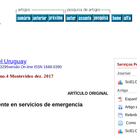
el Uruguay
Serviços P
-3295
versão On-line
ISSN
1688-0390
Journal
 no.4 Montevideo dez. 2017
SciELO
Artigo
ARTÍCULO ORIGINAL
Espanh
nte en servicios de emergencia
Artigo
Referên
Como c
SciELO