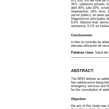
n=1.518, 9% del total de 
35%; subsector privado, in
abril 30%, julio 20%, octu
respiratorios: 14%; otros:
sector público, en tanto q
Diagnósticos principales a
6,6%. Destino final: domic
asistencia, 0,1% se institu
Conclusiones:
si bien la consulta de ado
elevada utilización de recu
Palabras clave:
Salud del
ABSTRACT:
The WHO defines an adoles
late adolescence being bet
emergency services and th
for the consultation of ado
Objective:
the aim of this study was 