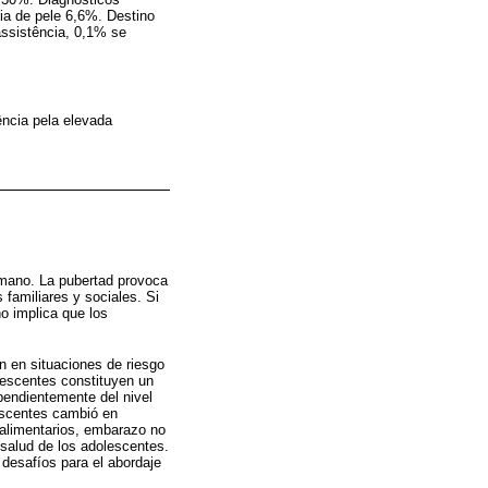
gia de pele 6,6%. Destino
assistência, 0,1% se
ência pela elevada
umano. La pubertad provoca
familiares y sociales. Si
o implica que los
n en situaciones de riesgo
lescentes constituyen un
endientemente del nivel
lescentes cambió en
s alimentarios, embarazo no
salud de los adolescentes.
desafíos para el abordaje