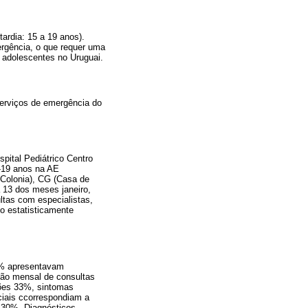
ardia: 15 a 19 anos).
ergência, o que requer uma
s adolescentes no Uruguai.
serviços de emergência do
pital Pediátrico Centro
0-19 anos na AE
Colonia), CG (Casa de
a 13 dos meses janeiro,
ultas com especialistas,
do estatisticamente
6% apresentavam
ção mensal de consultas
sões 33%, sintomas
ciais ccorrespondiam a
s 30%. Diagnósticos