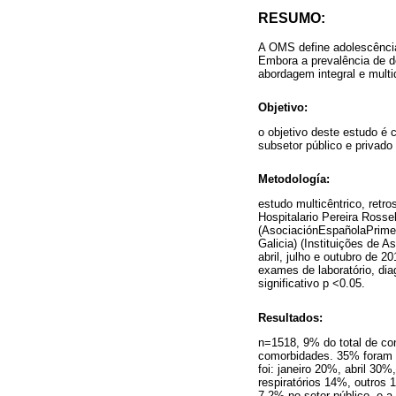
RESUMO:
A OMS define adolescência
Embora a prevalência de d
abordagem integral e multi
Objetivo:
o objetivo deste estudo é 
subsetor público e privado
Metodología:
estudo multicêntrico, ret
Hospitalario Pereira Rosse
(AsociaciónEspañolaPrime
Galicia) (Instituições de 
abril, julho e outubro de 
exames de laboratório, dia
significativo p <0.05.
Resultados:
n=1518, 9% do total de c
comorbidades. 35% foram a
foi: janeiro 20%, abril 3
respiratórios 14%, outros
7,2% no setor público, e 