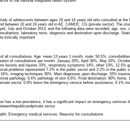
ector of the national integrated health system.
 study of adolescents between ages 10 and 14 years old who consulted at the 
nd between 10 and 19 years old in AE, CAMOC, CG (private sector). The stud
pril, July and October 2013, and the following data were recorded: age, sex, c
onsultations, laboratory tests, diagnosis and destination upon discharge. Stati
a tistically important.
of all consultations. Age: mean 13 years 1 month, male: 50.5%; comorbiditie
ribution of consultations per month: January 20%, April 30%, May 20%, Octob
were lesions and injuries 33%, respiratory symptoms 14%, other 13%, 12.5% g
cial problems represented 7.2% in the public sector and 3.2% in the public se
y: 16%; imaging techniques 30%. Main diagnoses upon discharge: 33% trauma,
tinal pathology, 6.6% pathology of skin 6,6%. Final destination: 90% home, 1
private sector, 0.9% leave the emergency service before assistance, 0.1% inst
ion has a low prevalence, it has a significant impact on emergency services du
tweenthepublicandprivate sector.
alth; Emergency medical services; Reasons for consultations