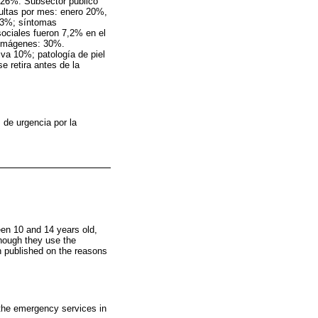
 26%. Subsector público
sultas por mes: enero 20%,
 33%; síntomas
sociales fueron 7,2% en el
. Imágenes: 30%.
iva 10%; patología de piel
e retira antes de la
 de urgencia por la
en 10 and 14 years old,
though they use the
 published on the reasons
 the emergency services in