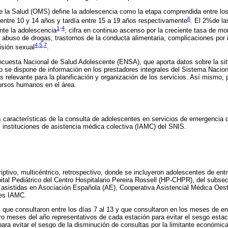
 la Salud (OMS) define la adolescencia como la etapa comprendida entre los
6
entre 10 y 14 años y tardía entre 15 a 19 años respectivamente
. El 2%de la
1
-
4
nte la adolescencia
, cifra en continuo ascenso por la creciente tasa de mo
o abuso de drogas, trastornos de la conducta alimentaria, complicaciones por
4
,
5
,
7
sión sexual
.
ncuesta Nacional de Salud Adolescente (ENSA), que aporta datos sobre la sit
 se dispone de información en los prestadores integrales del Sistema Nacion
s relevante para la planificación y organización de los servicios. Así mismo,
ursos humanos en el área.
s características de la consulta de adolescentes en servicios de emergencia d
s instituciones de asistencia médica colectiva (IAMC) del SNIS.
riptivo, multicéntrico, retrospectivo, donde se incluyeron adolescentes de en
ital Pediátrico del Centro Hospitalario Pereira Rossell (HP-CHPR), del subsec
 asistidas en Asociación Española (AE), Cooperativa Asistencial Médica Oe
res IAMC.
que consultaron entre los días 7 al 13 y que consultaron en los meses de ener
tro meses del año representativos de cada estación para evitar el sesgo est
ara evitar el sesgo de la disminución de consultas por la limitante económic