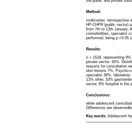
the public and private subs
Method:
multicenter, retrospective
HP-CHPR (public sector) a
from 7th to 13th January, A
comorbidities, specialist c
performed, being p <0.05 st
Results:
n = 1518, representing 9% 
private sector: 65%. Dist
reasons for consultation 
skin lesions 7%. Psycho-so
specialist 38%; laborator
13% other, 10% gastrointes
sector, 8% hospital in the 
Conclusions:
while adolescent consultat
Differences are observedbe
Key words:
Adolescent he