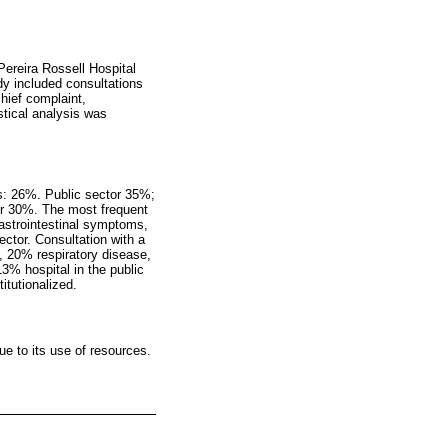
Pereira Rossell Hospital
y included consultations
hief complaint,
stical analysis was
s: 26%. Public sector 35%;
er 30%. The most frequent
astrointestinal symptoms,
ctor. Consultation with a
 20% respiratory disease,
3% hospital in the public
itutionalized.
e to its use of resources.