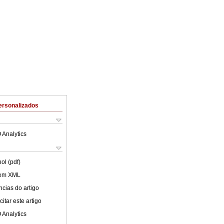
ersonalizados
 Analytics
ol (pdf)
 em XML
cias do artigo
itar este artigo
 Analytics