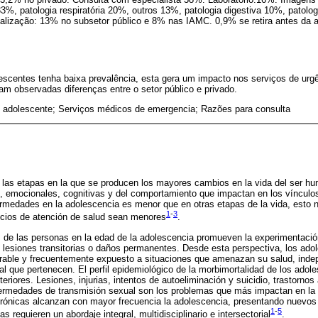
 33%, patologia respiratória 20%, outros 13%, patologia digestiva 10%, patolo
italização: 13% no subsetor público e 8% nas IAMC. 0,9% se retira antes da 
escentes tenha baixa prevalência, esta gera um impacto nos serviços de urg
ram observadas diferenças entre o setor público e privado.
 adolescente; Serviços médicos de emergencia; Razões para consulta
 las etapas en la que se producen los mayores cambios en la vida del ser h
s, emocionales, cognitivas y del comportamiento que impactan en los vínculos 
ermedades en la adolescencia es menor que en otras etapas de la vida, esto n
1
-
3
icios de atención de salud sean menores
.
s de las personas en la edad de la adolescencia promueven la experimentació
 lesiones transitorias o daños permanentes. Desde esta perspectiva, los ado
rable y frecuentemente expuesto a situaciones que amenazan su salud, indep
al que pertenecen. El perfil epidemiológico de la morbimortalidad de los ado
riores. Lesiones, injurias, intentos de autoeliminación y suicidio, trastorno
ermedades de transmisión sexual son los problemas que más impactan en la 
crónicas alcanzan con mayor frecuencia la adolescencia, presentando nuevos 
1
-
5
s requieren un abordaje integral, multidisciplinario e intersectorial
.