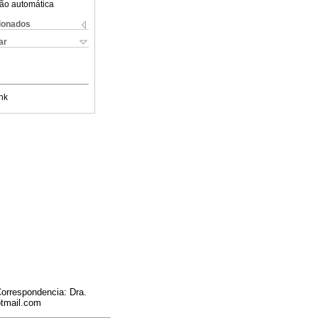
ão automática
cionados
ar
nk
Correspondencia: Dra.
otmail.com