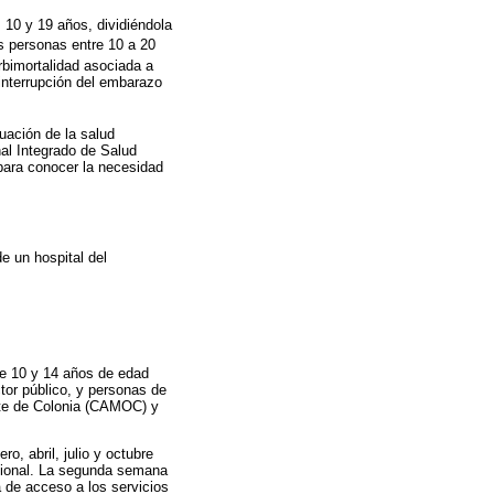
 10 y 19 años, dividiéndola
s personas entre 10 a 20
rbimortalidad asociada a
 interrupción del embarazo
uación de la salud
al Integrado de Salud
 para conocer la necesidad
e un hospital del
tre 10 y 14 años de edad
tor público, y personas de
ste de Colonia (CAMOC) y
o, abril, julio y octubre
acional. La segunda semana
a de acceso a los servicios