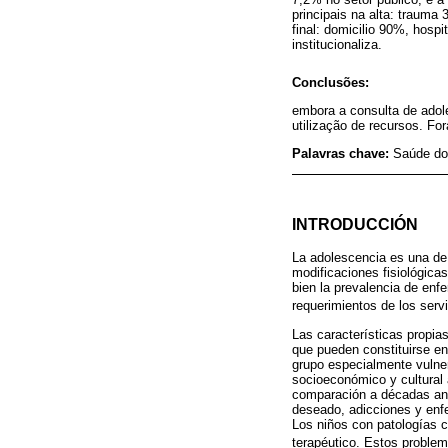
principais na alta: trauma
final: domicilio 90%, hosp
institucionaliza.
Conclusões:
embora a consulta de adol
utilização de recursos. Fo
Palavras chave:
Saúde do
INTRODUCCIÓN
La adolescencia es una de
modificaciones fisiológica
bien la prevalencia de enf
requerimientos de los serv
Las características propia
que pueden constituirse en
grupo especialmente vulne
socioeconómico y cultural 
comparación a décadas ante
deseado, adicciones y enf
Los niños con patologías 
terapéutico. Estos problema