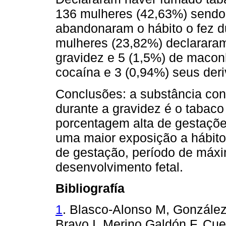
136 mulheres (42,63%) sendo 
abandonaram o hábito o fez du
mulheres (23,82%) declarara
gravidez e 5 (1,5%) de macon
cocaína e 3 (0,94%) seus deri
Conclusões: a substância co
durante a gravidez é o tabaco
porcentagem alta de gestaçõe
uma maior exposição a hábitos
de gestação, período de máxi
desenvolvimento fetal.
Bibliografía
1
. Blasco-Alonso M, Gonzále
Bravo I, Merino Galdón F, Cue