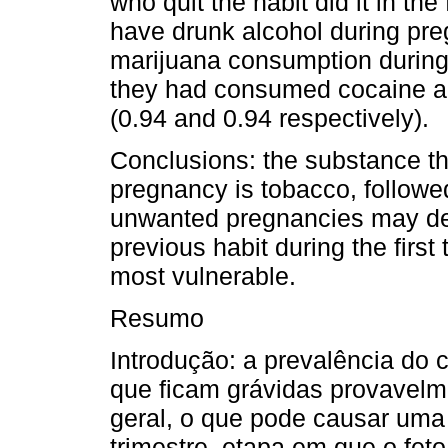
who quit the habit did it in th
have drunk alcohol during pre
marijuana consumption durin
they had consumed cocaine a
(0.94 and 0.94 respectively).
Conclusions: the substance th
pregnancy is tobacco, followe
unwanted pregnancies may de
previous habit during the first
most vulnerable.
Resumo
Introdução: a prevalência do
que ficam grávidas provavelm
geral, o que pode causar uma 
trimestre, etapa em que o fet