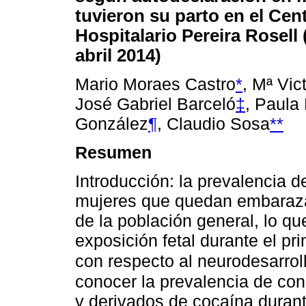
tuvieron su parto en el Cen
Hospitalario Pereira Rosell
abril 2014)
Mario Moraes Castro
*
, Mª Vic
José Gabriel Barceló
‡
, Paula
González
¶
, Claudio Sosa
**
Resumen
Introducción: la prevalencia 
mujeres que quedan embarazad
de la población general, lo qu
exposición fetal durante el pr
con respecto al neurodesarrol
conocer la prevalencia de co
y derivados de cocaína durant