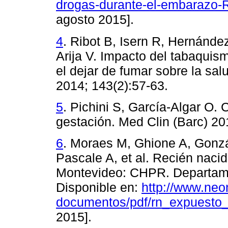
drogas-durante-el-embarazo-
agosto 2015].
4
. Ribot B, Isern R, Hernánde
Arija V. Impacto del tabaquis
el dejar de fumar sobre la sal
2014; 143(2):57-63.
5
. Pichini S, García-Algar O
gestación. Med Clin (Barc) 20
6
. Moraes M, Ghione A, Gonz
Pascale A, et al. Recién naci
Montevideo: CHPR. Departame
Disponible en:
http://www.neo
documentos/pdf/rn_expuesto_
2015].