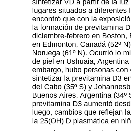
sintetizar VD a partir de la lu
lugares situados a diferentes
encontró que con la exposició
la formación de previtamina 
diciembre-febrero en Boston,
en Edmonton, Canadá (52º N),
Noruega (61º N). Ocurrió lo 
de piel en Ushuaia, Argentina 
embargo, hubo personas con es
sintetizar la previtamina D3 
del Cabo (35º S) y Johannesb
Buenos Aires, Argentina (34º S)
previtamina D3 aumentó desde
luego, cambios que reflejan l
la 25(OH) D plasmática en niñ