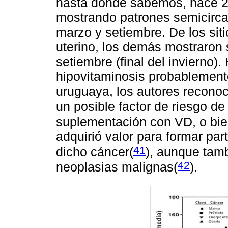
hasta donde sabemos, hace 
mostrando patrones semicirca
marzo y setiembre. De los sit
uterino, los demás mostraron 
setiembre (final del invierno
hipovitaminosis probablement
uruguaya, los autores recono
un posible factor de riesgo d
suplementación con VD, o bien
adquirió valor para formar par
41
dicho cáncer(
)
, aunque tamb
42
neoplasias malignas
(
).