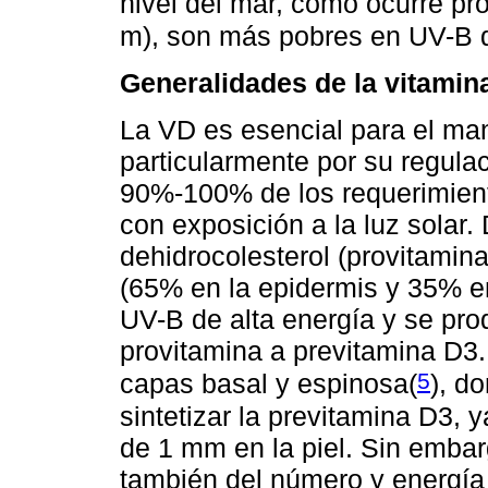
nivel del mar, como ocurre pr
m), son más pobres en UV-B q
Generalidades de la vitamin
La VD es esencial para el ma
particularmente por su regula
90%-100% de los requerimien
con exposición a la luz solar.
dehidrocolesterol (provitamin
(65% en la epidermis y 35% en
UV-B de alta energía y se prod
provitamina a previtamina D3.
5
capas basal y espinosa
(
), d
sintetizar la previtamina D3,
de 1 mm en la piel. Sin emba
también del número y energía 