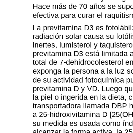
Hace más de 70 años se supo
efectiva para curar el raquiti
La previtamina D3 es fotolábil
radiación solar causa su fotól
inertes, lumisterol y taquister
previtamina D3 está limitada
total de 7-dehidrocolesterol e
exponga la persona a la luz s
de su actividad fotoquímica p
previtamina D y VD. Luego qu
la piel o ingerida en la dieta,
transportadora llamada DBP ha
a 25-hidroxivitamina D [25(OH) 
su medida es usada como índic
alcanzar la forma activa, la 2