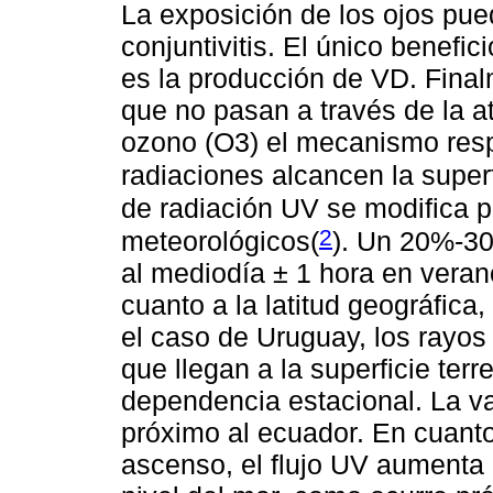
La exposición de los ojos pued
conjuntivitis. El único benefic
es la producción de VD. Final
que no pasan a través de la a
ozono (O3) el mecanismo resp
radiaciones alcancen la superf
de radiación UV se modifica p
2
meteorológicos
(
). Un 20%-30
al mediodía ± 1 hora en vera
cuanto a la latitud geográfic
el caso de Uruguay, los rayos
que llegan a la superficie ter
dependencia estacional. La v
próximo al ecuador. En cuanto
ascenso, el flujo UV aumenta 