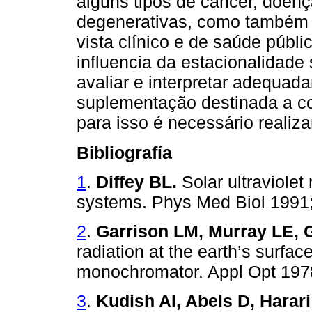
alguns tipos de câncer, doen
degenerativas, como também n
vista clínico e de saúde públ
influencia da estacionalidade
avaliar e interpretar adequad
suplementação destinada a co
para isso é necessário realiz
Bibliografía
1
.
Diffey BL.
Solar ultraviolet
systems. Phys Med Biol 1991;
2
.
Garrison LM, Murray LE, 
radiation at the earth’s surfa
monochromator. Appl Opt 1978
3
.
Kudish AI, Abels D, Harar