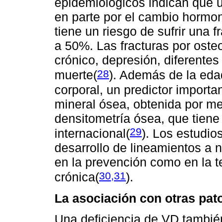
epidemiológicos indican que 
en parte por el cambio horm
tiene un riesgo de sufrir una f
a 50%. Las fracturas por oste
crónico, depresión, diferentes
28
muerte
(
). Además de la eda
corporal, un predictor importa
mineral ósea, obtenida por me
densitometría ósea, que tiene
29
internacional
(
). Los estudio
desarrollo de lineamientos a 
en la prevención como en la t
30,31
crónica
(
).
La asociación con otras pat
Una deficiencia de VD tambié