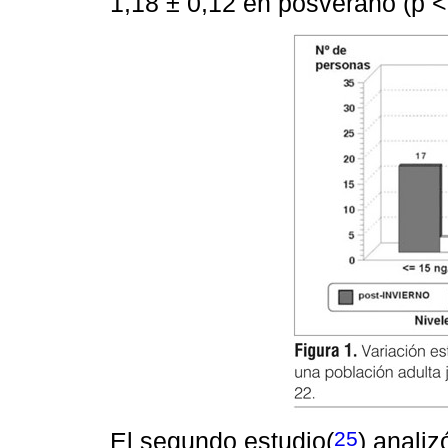
1,18 ± 0,12 en posverano (p <
25
El segundo estudio
(
) anali