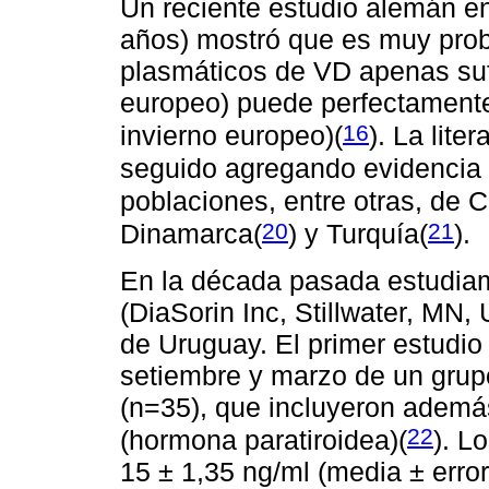
Un reciente estudio alemán en
años) mostró que es muy prob
plasmáticos de VD apenas suf
europeo) puede perfectamente 
16
invierno europeo)
(
). La lite
seguido agregando evidencia d
poblaciones, entre otras, de 
20
21
Dinamarca
(
) y Turquía
(
).
En la década pasada estudiam
(DiaSorin Inc, Stillwater, MN
de Uruguay. El primer estudi
setiembre y marzo de un grup
(n=35), que incluyeron además
22
(hormona paratiroidea)
(
). L
15 ± 1,35 ng/ml (media ± erro