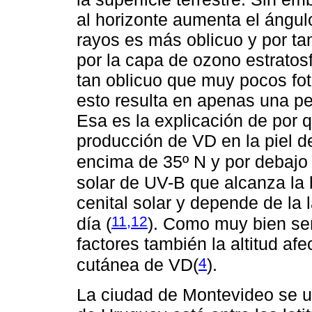
al horizonte aumenta el ángulo
rayos es más oblicuo y por t
por la capa de ozono estratosfé
tan oblicuo que muy pocos foto
esto resulta en apenas una p
Esa es la explicación de por 
producción de VD en la piel d
encima de 35º N y por debajo
solar de UV-B que alcanza la 
cenital solar y depende de la 
11,12
día (
)
. Como muy bien se
factores también la altitud af
4
cutánea de VD(
).
La ciudad de Montevideo se ubi