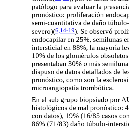
patólogo para evaluar la presenci
pronóstico: proliferación endocap
semi-cuantitativa de daño túbulo-i
6,14-19
severo)(
)
. Se observó proli
endocapilar en 25%, semilunas e
intersticial en 88%, la mayoría l
10% de los glomérulos obsoletos
presentaban 30% o más semilunas
dispuso de datos detallados de l
pronóstico, como son la esclerosis
microangiopatía trombótica.
En el sub grupo biopsiado por A
histológicos de mal pronóstico: 
con datos), 19% (16/85 casos con 
86% (71/83) daño túbulo-interstic