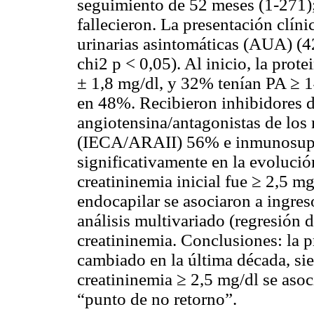
seguimiento de 52 meses (1-271);
fallecieron. La presentación clíni
urinarias asintomáticas (AUA) (
chi2 p < 0,05). Al inicio, la prote
± 1,8 mg/dl, y 32% tenían PA ≥
en 48%. Recibieron inhibidores d
angiotensina/antagonistas de los 
(IECA/ARAII) 56%
e inmunosup
significativamente en la evolución
creatininemia inicial fue ≥ 2,5 mg
endocapilar se asociaron a ingreso
análisis multivariado (regresión d
creatininemia. Conclusiones: la p
cambiado en la última década, si
creatininemia ≥ 2,5 mg/dl se asoc
“punto de no retorno”.