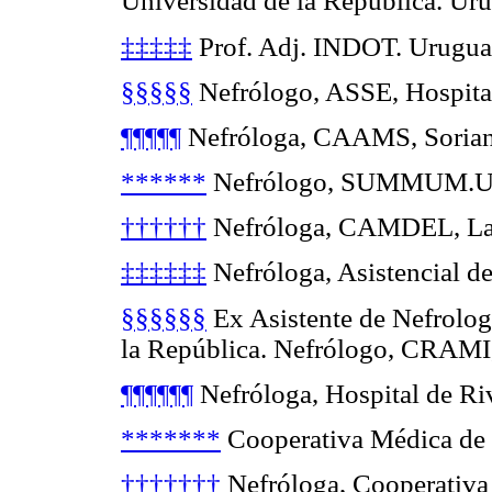
Universidad de la República. Ur
‡‡‡‡‡
Prof. Adj. INDOT. Urugua
§§§§§
Nefrólogo, ASSE, Hospita
¶¶¶¶¶
Nefróloga, CAAMS, Sorian
******
Nefrólogo, SUMMUM.Ur
††††††
Nefróloga, CAMDEL, Lav
‡‡‡‡‡‡
Nefróloga, Asistencial 
§§§§§§
Ex Asistente de Nefrolog
la República. Nefrólogo, CRAMI,
¶¶¶¶¶¶
Nefróloga, Hospital de Ri
*******
Cooperativa Médica de 
†††††††
Nefróloga, Cooperativa