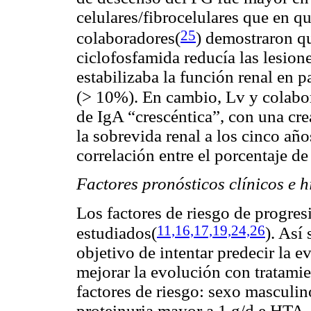
celulares/fibrocelulares que en q
25
colaboradores(
)
demostraron que
ciclofosfamida reducía las lesione
estabilizaba la función renal en 
(> 10%). En cambio, Lv y colabo
de IgA “crescéntica”, con una cre
la sobrevida renal a los cinco añ
correlación entre el porcentaje d
Factores pronósticos clínicos e h
Los factores de riesgo de progre
11,16,17,19,
24,26
estudiados
(
)
. Así
objetivo de intentar predecir la 
mejorar la evolución con tratami
factores de riesgo: sexo masculin
proteinuria mayor a 1 g/d e HTA, 