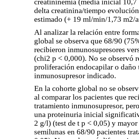
creatininemia (media inicial 10,7
delta creatinina/tiempo evolució
estimado (+ 19 ml/min/1,73 m2/año
Al analizar la relación entre form
global se observa que 68/90 (75
recibieron inmunosupresores ver
(chi2 p < 0,000). No se observó re
proliferación endocapilar o daño t
inmunosupresor indicado.
En la cohorte global no se observ
al comparar los pacientes que rec
tratamiento inmunosupresor, pero 
una proteinuria inicial significat
2
g/l) (test de t p < 0,05) y mayor
semilunas en 68/90 pacientes tra