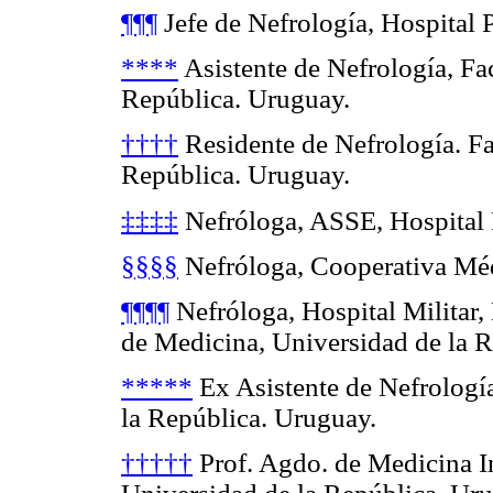
¶¶¶
Jefe de Nefrología, Hospital P
****
Asistente de Nefrología, Fa
República. Uruguay.
††††
Residente de Nefrología. Fa
República. Uruguay.
‡‡‡‡
Nefróloga, ASSE, Hospital 
§§§§
Nefróloga, Cooperativa Méd
¶¶¶¶
Nefróloga, Hospital Militar,
de Medicina, Universidad de la 
*****
Ex Asistente de Nefrologí
la República. Uruguay.
†††††
Prof. Agdo. de Medicina In