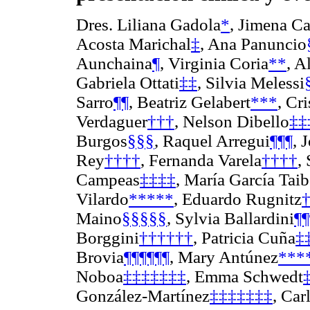
Dres. Liliana Gadola
*
, Jimena Ca
Acosta Marichal
‡
, Ana Panuncio
Aunchaina
¶
, Virginia Coria
**
, A
Gabriela Ottati
‡‡
, Silvia Melessi
Sarro
¶¶
, Beatriz Gelabert
***
, Cri
Verdaguer
†††
, Nelson Dibello
‡‡
Burgos
§§§
, Raquel Arregui
¶¶¶
, 
Rey
††††
, Fernanda Varela
††††
,
Campeas
‡‡‡‡
, María García Tai
Vilardo
*****
, Eduardo Rugnitz
Maino
§§§§§
, Sylvia Ballardini
¶¶
Borggini
††††††
, Patricia Cuña
‡
Brovia
¶¶¶¶¶¶
, Mary Antúnez
***
Noboa
‡‡‡‡‡‡‡
, Emma Schwedt
González-Martínez
‡‡‡‡‡‡‡
, Car