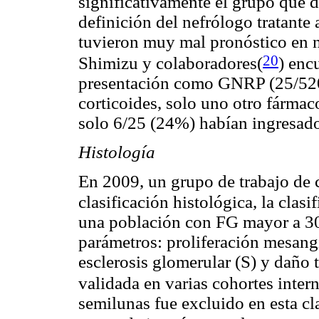
significativamente el grupo qu
definición del nefrólogo tratante 
tuvieron muy mal pronóstico en n
20
Shimizu y colaboradores(
)
encu
presentación como GNRP (25/520,
corticoides, solo uno otro fárma
solo 6/25 (24%) habían ingresad
Histología
En 2009, un grupo de trabajo de 
clasificación histológica, la clasi
una población con FG mayor a 30 
parámetros: proliferación mesangi
esclerosis glomerular (S) y daño t
validada en varias cohortes inter
semilunas fue excluido en esta cl