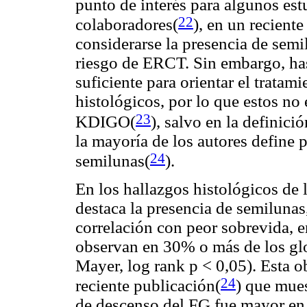
punto de interés para algunos est
22
colaboradores(
)
, en un recient
considerarse la presencia de sem
riesgo de ERCT. Sin embargo, ha
suficiente para orientar el trata
histológicos, por lo que estos no 
23
KDIGO(
)
, salvo en la definici
la mayoría de los autores define 
24
semilunas(
)
.
En los hallazgos histológicos de 
destaca la presencia de semiluna
correlación con peor sobrevida, e
observan en 30% o más de los gl
Mayer, log rank p < 0,05). Esta 
24
reciente publicación(
) que mue
de descenso del FG fue mayor en