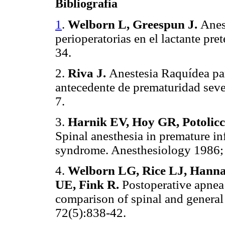
Bibliografía
1
.
Welborn L, Greespun J.
Anes
perioperatorias en el lactante pr
34.
2.
Riva J.
Anestesia Raquídea par
antecedente de prematuridad sev
7.
3.
Harnik EV, Hoy GR, Potolicc
Spinal anesthesia in premature in
syndrome. Anesthesiology 1986; 
4.
Welborn LG, Rice LJ, Hann
UE, Fink R.
Postoperative apnea 
comparison of spinal and general
72(5):838-42.