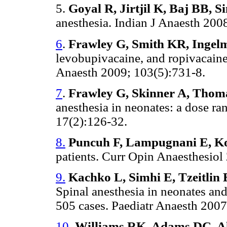
5.
Goyal R, Jirtjil K, Baj BB, 
anesthesia. Indian J Anaesth 200
6
.
Frawley G, Smith KR, Ingelm
levobupivacaine, and ropivacaine 
Anaesth 2009; 103(5):731-8.
7
.
Frawley G, Skinner A, Thoma
anesthesia in neonates: a dose ra
17(2):126-32.
8.
Puncuh F, Lampugnani E, K
patients. Curr Opin Anaesthesiol
9.
Kachko L, Simhi E, Tzeitlin E
Spinal anesthesia in neonates and
505 cases. Paediatr Anaesth 2007
10
.
Williams RK, Adams DC, Al