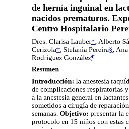
de hernia inguinal en lac
nacidos prematuros. Expe
Centro Hospitalario Pere
Dres. Clarisa Lauber
*
, Alberto S
Cerizola
‡
, Stefanía Pereira
§
, Ana
Rodríguez González
¶
Resumen
Introducción:
la anestesia raquí
de complicaciones respiratorias y
a la anestesia general en lactan
sometidos a cirugía de reparación
semanas.
Objetivo:
presentar la 
protocolo en 15 niños con estas c