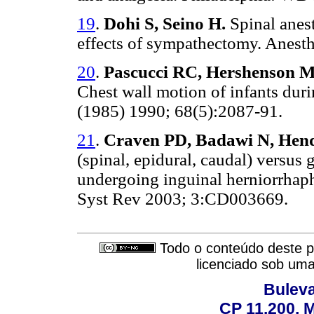
19
.
Dohi S, Seino H.
Spinal anest
effects of sympathectomy. Anest
20
.
Pascucci RC, Hershenson M
Chest wall motion of infants duri
(1985) 1990; 68(5):2087-91.
21
.
Craven PD, Badawi N, Hen
(spinal, epidural, caudal) versus 
undergoing inguinal herniorrhaph
Syst Rev 2003; 3:CD003669.
Todo o conteúdo deste pe
licenciado sob um
Buleva
CP 11.200, 