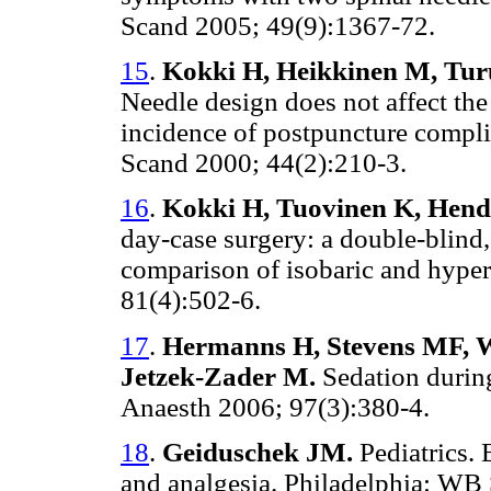
Scand 2005; 49(9):1367-72.
15
.
Kokki H, Heikkinen M, Tu
Needle design does not affect the 
incidence of postpuncture compli
Scand 2000; 44(2):210-3.
16
.
Kokki H, Tuovinen K, Hend
day-case surgery: a double-blind,
comparison of isobaric and hyper
81(4):502-6.
17
.
Hermanns H, Stevens MF, W
Jetzek-Zader M.
Sedation during
Anaesth 2006; 97(3):380-4.
18
.
Geiduschek JM.
Pediatrics.
and analgesia. Philadelphia: WB