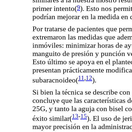
9
primer intento(
). Esto nos permi
podrían mejorar en la medida en 
Por tratarse de pacientes que per
extremaron las medidas que ademá
inmóviles: minimizar horas de ayu
manguito de presión y punción v
Esto último se apoya en el plante
presentan prácticamente modific
11
,
12
subaracnoideo(
).
Si bien la técnica se describe con
concluye que las características 
25G, y tanto la aguja con bisel c
13
-
15
éxito similar(
). El uso de je
mayor precisión en la administra