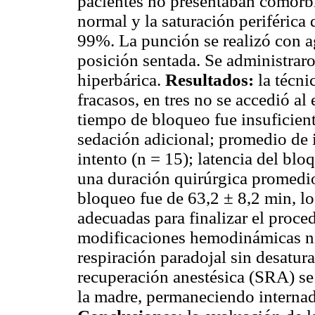
pacientes no presentaban comorbil
normal y la saturación periférica
99%. La punción se realizó con 
posición sentada. Se administrar
hiperbárica.
Resultados:
la técni
fracasos, en tres no se accedió a
tiempo de bloqueo fue insuficiente
sedación adicional; promedio de 
intento (n = 15); latencia del bl
una duración quirúrgica promedio
bloqueo fue de 63,2 ± 8,2 min, l
adecuadas para finalizar el proc
modificaciones hemodinámicas ni r
respiración paradojal sin desatura
recuperación anestésica (SRA) se 
la madre, permaneciendo internad