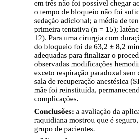
em três não foi possível chegar 
o tempo de bloqueio não foi sufic
sedação adicional; a média de ten
primeira tentativa (n = 15); latê
12). Para uma cirurgia com duraç
do bloqueio foi de 63,2 ± 8,2 mi
adequadas para finalizar o proce
observadas modificações hemodinâ
exceto respiração paradoxal sem d
sala de recuperação anestésica (
mãe foi reinstituída, permanecen
complicações.
Conclusões:
a avaliação da aplic
raquidiana mostrou que é seguro, 
grupo de pacientes.