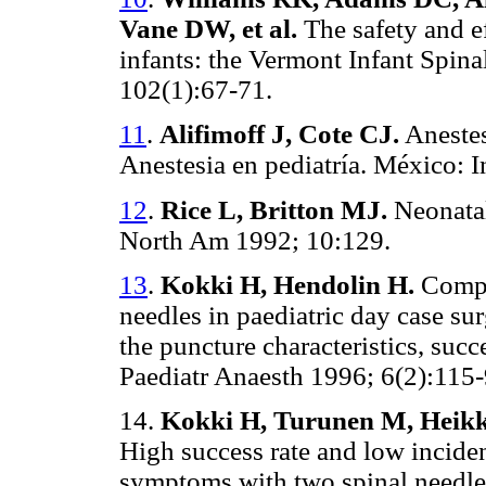
Vane DW, et al.
The safety and ef
infants: the Vermont Infant Spin
102(1):67-71.
11
.
Alifimoff J, Cote CJ.
Anestes
Anestesia en pediatría. México: 
12
.
Rice L, Britton MJ.
Neonatal
North Am 1992; 10:129.
13
.
Kokki H, Hendolin H.
Compa
needles in paediatric day case su
the puncture characteristics, succ
Paediatr Anaesth 1996; 6(2):115-
14.
Kokki H, Turunen M, Heikk
High success rate and low incide
symptoms with two spinal needle 